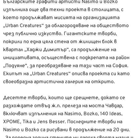
Българските графити артисти Nasimo и Bozko
изпълниха още два техни проекта в столицата, с
което продължават мисията на организацията
„Urban Creatures“ за облагородяване на обществото
чрез публично изкуство. Гигантските творби,
покрили по една цяла стена от жилищен блок в
квартал „Хаджи Димитър“, са продължение на
инициативата, осъществена с подкрепата на район
„Подуяне“, за преобразяване на тази част на София.
Екипът на „Urban Creatures“ описва проекта си като
своеобразна артистична галерия на открито.
Десетте творби, които ще срещнете, докато се
разхождате отвъд ж.п. прелеза на моста Чавдар,
включват изпълнения на Nasimo, Bozko, 140 Ideas,
XPOME, Tika и Jens Besser. Последните творби на
Nasimo и Bozko са рисувани в продължение на 20 дни.