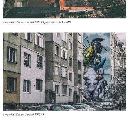
снимка: Васил Груев FREAX/артист NASIMO
снимка: Васил Груев FREAX