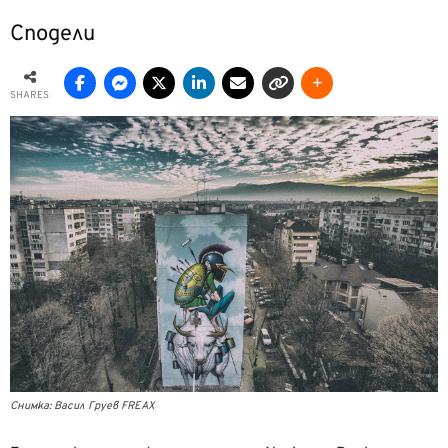
Сподели
SHARES
Снимка: Васил Груев FREAX