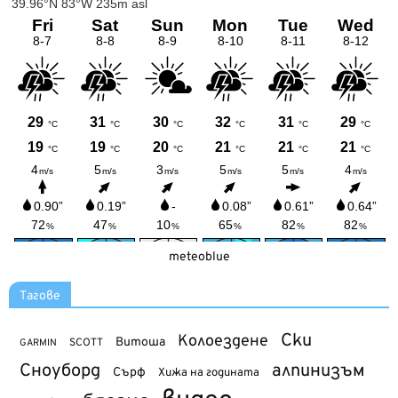
meteoblue
Тагове
Ски
Колоездене
Витоша
SCOTT
GARMIN
Сноуборд
алпинизъм
Сърф
Хижа на годината