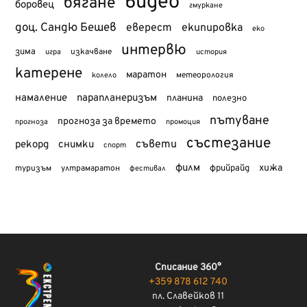
видео
бягане
боровец
гмуркане
доц. Сандю Бешев
еверест
екипировка
еко
интервю
зима
изкачване
история
игра
катерене
маратон
метеорология
колело
намаление
парапланеризъм
планина
полезно
пътуване
прогноза за времето
прогноза
промоция
състезание
съвети
рекорд
снимки
спорт
филм
хижа
туризъм
фрийрайд
ултрамаратон
фестивал
Списание 360°
+359 878 612 740
пл. Славейков 11