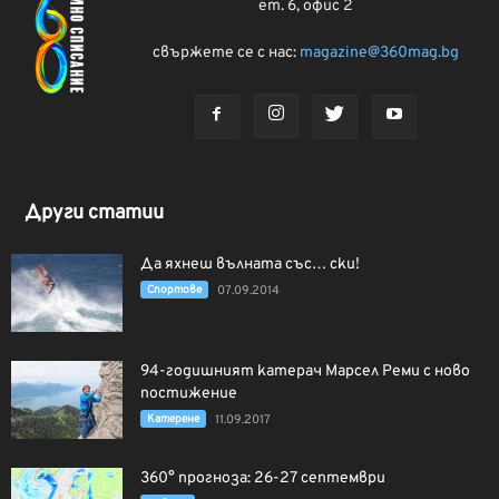
ет. 6, офис 2
свържете се с нас:
magazine@360mag.bg
Други статии
Да яхнеш вълната със… ски!
Спортове
07.09.2014
94-годишният катерач Марсел Реми с ново
постижение
Катерене
11.09.2017
360° прогноза: 26-27 септември