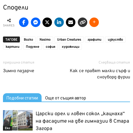
Сподели
SHARES
ТАГОВЕ
Bozko
Nasimo
Urban Creatures
графити
изкуство
картини
Подуяне
софия
художници
предишна статия
Следваща статия
Зимно пазарче
Как се правят малки сърф и
сноуборд фурии
Подобни статии
Още от същия автор
Царски орел и ловен сокол „кацнаха“
на фасадите на две гимназии в Стара
Загора
Еко