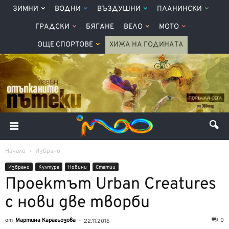
ЗИМНИ
ВОДНИ
ВЪЗДУШНИ
ПЛАНИНСКИ
ГРАДСКИ
БЯГАНЕ
ВЕЛО
МОТО
ОЩЕ СПОРТОВЕ
ХИЖА НА ГОДИНАТА
Начало
Избрано
Избрано
Култура
Новини
Статии
Проектът Urban Creatures
с нови две творби
от
Мартина Карагьозова
-
0
22.11.2016