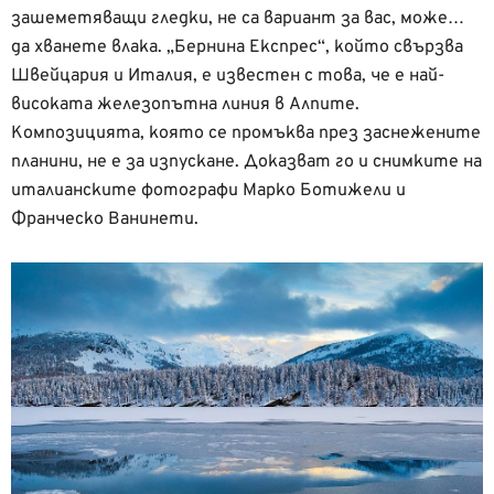
зашеметяващи гледки, не са вариант за вас, може…
да хванете влака. „Бернина Експрес“, който свързва
Швейцария и Италия, е известен с това, че е най-
високата железопътна линия в Алпите.
Композицията, която се промъква през заснежените
планини, не е за изпускане. Доказват го и снимките на
италианските фотографи Марко Ботижели и
Франческо Ванинети.