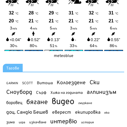
meteoblue
Тагове
Ски
Колоездене
Витоша
SCOTT
GARMIN
Сноуборд
алпинизъм
Сърф
Хижа на годината
видео
бягане
боровец
гмуркане
доц. Сандю Бешев
еверест
екипировка
еко
интервю
зима
изкачване
история
игра