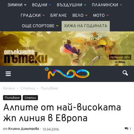
ЗИМНИ
ВОДНИ
ВЪЗДУШНИ
ПЛАНИНСКИ
ГРАДСКИ
БЯГАНЕ
ВЕЛО
МОТО
ОЩЕ СПОРТОВЕ
ХИЖА НА ГОДИНАТА
Начало
Статии
Пътуване
Пътуване
Статии
Алпите от най-високата
жп линия в Европа
от
Илияна Димитрова
-
1
13.04.2016