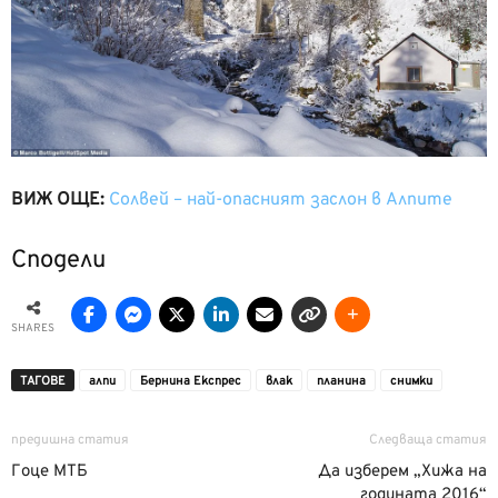
ВИЖ ОЩЕ:
Солвей – най-опасният заслон в Алпите
Сподели
SHARES
ТАГОВЕ
алпи
Бернина Експрес
влак
планина
снимки
предишна статия
Следваща статия
Гоце МТБ
Да изберем „Хижа на
годината 2016“