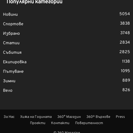
Популярни категории
5054
Новини
3838
Спортове
3748
Избрано
2834
Статии
2825
Събития
1138
Екипировка
1095
Пътуване
889
Зимни
826
Вело
За Нас
Хижа на Годината
360° Магазин
360º Върхове
Press
Проекти
Контакти
Поверителност
© 360 Magazine