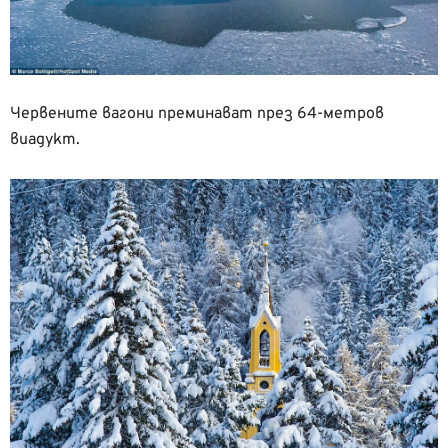
Червените вагони преминават през 64-метров
виадукт.