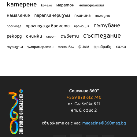
катерене
маратон
метеорология
колело
намаление
парапланеризъм
планина
полезно
пътуване
прогноза за времето
прогноза
промоция
състезание
съвети
рекорд
снимки
спорт
филм
хижа
туризъм
фрийрайд
ултрамаратон
фестивал
Списание 360°
+359 878 612 740
пл. Славейков 11
ет. 6, офис 2
свържете се с нас:
magazine@360mag.bg