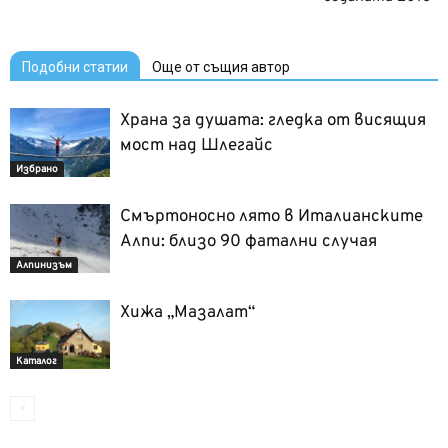
Подобни статии
Още от същия автор
Храна за душата: гледка от висящия
мост над Шлегайс
Избрано
Смъртоносно лято в Италианските
Алпи: близо 90 фатални случая
Алпинизъм
Хижа „Мазалат“
Каталог