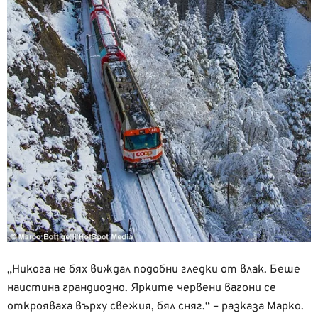
„Никога не бях виждал подобни гледки от влак. Беше
наистина грандиозно. Ярките червени вагони се
открояваха върху свежия, бял сняг.“ – разказа Марко.