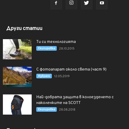
Други статии
Ти си технологията
Екипировка
28.10.2015
С фотоапарат около света (част 9)
Избрано
12.05.2019
Най-добрата защита в колоезденето с
наколенките на SCOTT
Екипировка
28.08.2018