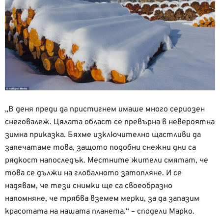
„В деня преди да пристигнем имаше много сериозен
снеговалеж. Цялата област се превърна в невероятна
зимна приказка. Бяхме изключително щастливи да
запечатаме това, защото подобни снежни дни са
рядкост напоследък. Местните жители смятат, че
това се дължи на глобалното затопляне. И се
надявам, че тези снимки ще са своеобразно
напомняне, че трябва вземем мерки, за да запазим
красотата на нашата планета.“ – сподели Марко.