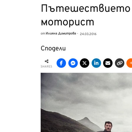
Пътешествието 
моторист
от
Илияна Димитрова
-
24.03.2016
Сподели
SHARES