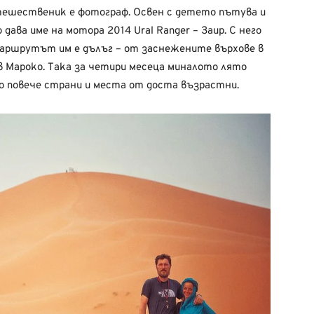
тешественик е фотограф. Освен с детето пътува и
ава име на мотора 2014 Ural Ranger – Заир. С него
 маршрутът им е дълъг – от заснежените върхове в
 Мароко. Така за четири месеца миналото лято
о повече страни и места от доста възрастни.