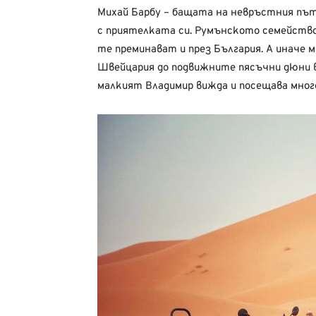
Михай Барбу – бащата на невръстния пъ
с приятелката си. Румънското семейство д
те преминават и през България. А иначе
Швейцария до подвижните пясъчни дюни в
малкият Владимир вижда и посещава мног