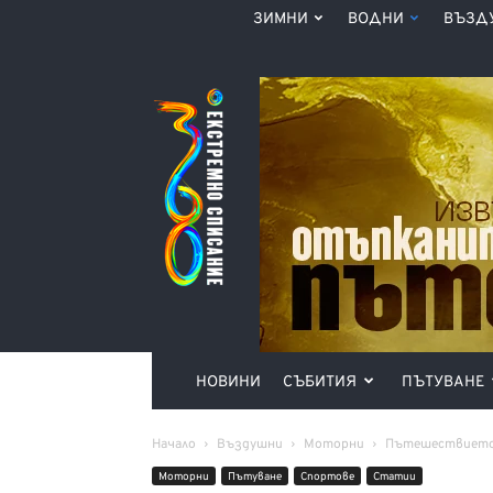
ЗИМНИ
ВОДНИ
ВЪЗД
Списание
360°
НОВИНИ
СЪБИТИЯ
ПЪТУВАНЕ
Начало
Въздушни
Моторни
Пътешествието
Моторни
Пътуване
Спортове
Статии