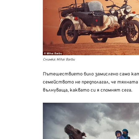
Снимка: Mihai Barbu
Пътешествието било замислено само като
семейството не предполагал, че тяхната
вълнуваща, каквато си я спомнят сега.