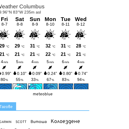
meteoblue
Тагове
Колоездене
Витоша
SCOTT
GARMIN