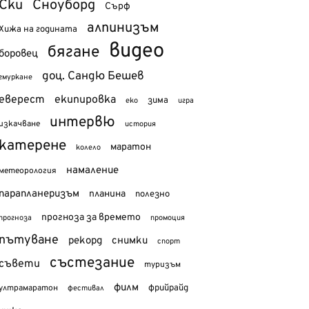
Ски
Сноуборд
Сърф
алпинизъм
Хижа на годината
видео
бягане
боровец
доц. Сандю Бешев
гмуркане
еверест
екипировка
зима
еко
игра
интервю
изкачване
история
катерене
маратон
колело
намаление
метеорология
парапланеризъм
планина
полезно
прогноза за времето
прогноза
промоция
пътуване
рекорд
снимки
спорт
състезание
съвети
туризъм
филм
фрийрайд
ултрамаратон
фестивал