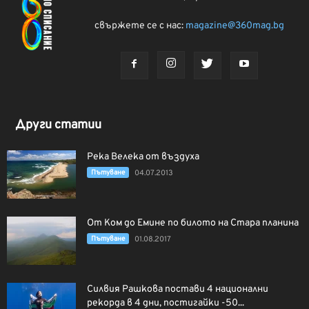
свържете се с нас:
magazine@360mag.bg
Други статии
Река Велека от въздуха
Пътуване
04.07.2013
От Ком до Емине по билото на Стара планина
Пътуване
01.08.2017
Силвия Рашкова постави 4 национални
рекорда в 4 дни, постигайки -50...