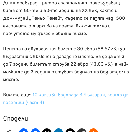
Димитровград – ретро апартамент, пресъздаващ
бита от 50-те и 60-те години на XX век, както и
Дом-музей „Пеньо Пенев“, където се пазят над 1500
експоната от архива на поета, включително и
прочутото му дълго любовно писмо.
Цената на двупосочния билет е 30 евро (58,67 лв.) за
възрастни с включено запазено място. За деца от 3
до 7 години билетът струва 22 евро (43,03 лв.), а най-
малките до 3 години пътуват безплатно без отделно
място.
Вижте още:
10 красиви водопада в България, които да
посетиш (част 4)
Сподели