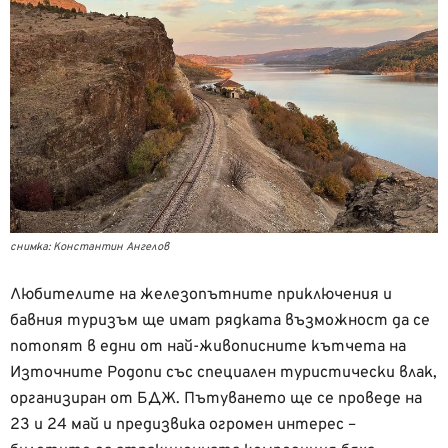
снимка: Константин Ангелов
Любителите на железопътните приключения и
бавния туризъм ще имат рядката възможност да се
потопят в едни от най-живописните кътчета на
Източните Родопи със специален туристически влак,
организиран от БДЖ. Пътуването ще се проведе на
23 и 24 май и предизвика огромен интерес –