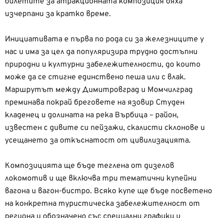
билетите за атракционната композиция бяха
изчерпани за кратко време.
Инициативата е първа по рода си за железниците у
нас и има за цел да популяризира трудно достъпни
природни и културни забележителности, до които
може да се стигне единствено пеша или с влак.
Маршрутът между Димитровград и Момчилград
преминава покрай бреговете на язовир Студен
кладенец и долината на река Върбица – район,
известен с дивите си пейзажи, скалисти склонове и
усещането за откъснатост от цивилизацията.
Композицията ще бъде теглена от дизелов
локомотив и ще включва три тематични купейни
вагона и вагон-бистро. Всяко купе ще бъде посветено
на конкретна туристическа забележителност от
региона и обозначено със специални графики и