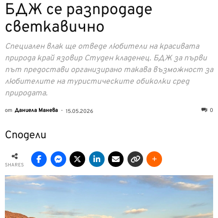
БДЖ се разпродаде
светкавично
Специален влак ще отведе любители на красивата
природа край язовир Студен кладенец. БДЖ за първи
път предостави организирано такава възможност за
любителите на туристическите обиколки сред
природата.
от
Даниела Манева
-
0
15.05.2026
Сподели
SHARES