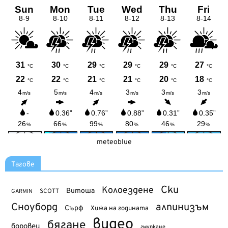
meteoblue
Тагове
Ски
Колоездене
Витоша
SCOTT
GARMIN
Сноуборд
алпинизъм
Сърф
Хижа на годината
видео
бягане
боровец
гмуркане