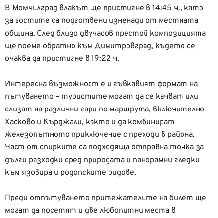
В Момчилград влакът ще пристигне в 14:45 ч., като
за гостите са подготвени изненади от местната
община. След близо двучасов престой композицията
ще поеме обратно към Димитровград, където се
очаква да пристигне в 19:22 ч.
Интересна възможност е и гъвкавият формат на
пътуването – туристите могат да се качват или
слизат на различни гари по маршрута, включително
Хасково и Кърджали, както и да комбинират
железопътното приключение с преходи в района.
Част от спирките са подходяща отправна точка за
дълги разходки сред природата и панорамни гледки
към язовира и родопските ридове.
Преди отпътуването притежателите на билет ще
могат да посетят и две любопитни места в