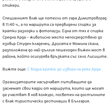
стикери.
Специалният влак ще потегли от гара Димитровград
в 11:40 ч., а по маршрута са предвидени спирки за
кратки разходки и фотопаузи. Една от тях е спирка
Средна Арда – живописно място непосредствено до
язовир Студен кладенец. Другата е Момина скала,
разположена до най-дългия пешеходен въжен мост в
района, който осигурява връзката със село Лисиците.
Вижте още:
С бодра крачка: до извора на река Арда
Организаторите насърчават пътуващите да
заснемат свои кадри от маршрута, които ще могат
да участват в нов конкурс, посветен на достъпните
с влак туристически дестинации в България.