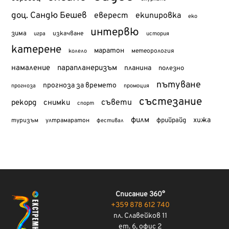
доц. Сандю Бешев
еверест
екипировка
еко
интервю
зима
изкачване
история
игра
катерене
маратон
метеорология
колело
намаление
парапланеризъм
планина
полезно
пътуване
прогноза за времето
прогноза
промоция
състезание
съвети
рекорд
снимки
спорт
филм
хижа
туризъм
фрийрайд
ултрамаратон
фестивал
Списание 360°
+359 878 612 740
пл. Славейков 11
ет. 6, офис 2