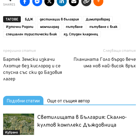
SHARES
ТАГОВЕ
БДЖ
дестинации в българия
Димитровград
Източни Родопи
момчилград
пътуване
пътуване с влак
специален туристически влак
яз. Студен кладенец
предишна статия
Следваща статия
Бартек Земски изкачи
Планината Голо бърдо вече
Лхотце без кислород и се
има нов най-висок връх
спусна със ски до Базовия
лагер
Подобни статии
Още от същия автор
Светилищата в България: Скално-
култов комплекс Дъждовница
Избрано