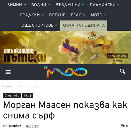
ЗИМНИ
ВОДНИ
ВЪЗДУШНИ
ПЛАНИНСКИ
ГРАДСКИ
БЯГАНЕ
ВЕЛО
МОТО
ОЩЕ СПОРТОВЕ
ХИЖА НА ГОДИНАТА
Начало
Спортове
Спортове
Сърф
Морган Маасен показва как
снима сърф
от
panchev
-
0
18.08.2011