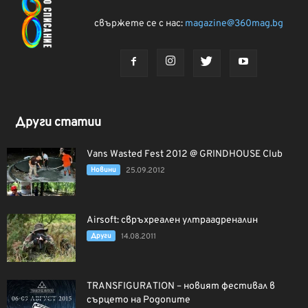
свържете се с нас:
magazine@360mag.bg
Други статии
Vans Wasted Fest 2012 @ GRINDHOUSE Club
Новини
25.09.2012
Airsoft: свръхреален ултраадреналин
Други
14.08.2011
TRANSFIGURATION – новият фестивал в
сърцето на Родопите