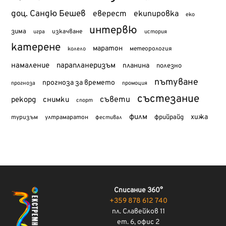
доц. Сандю Бешев
еверест
екипировка
еко
интервю
зима
изкачване
история
игра
катерене
маратон
метеорология
колело
намаление
парапланеризъм
планина
полезно
пътуване
прогноза за времето
прогноза
промоция
състезание
съвети
рекорд
снимки
спорт
филм
хижа
туризъм
фрийрайд
ултрамаратон
фестивал
Списание 360°
+359 878 612 740
пл. Славейков 11
ет. 6, офис 2