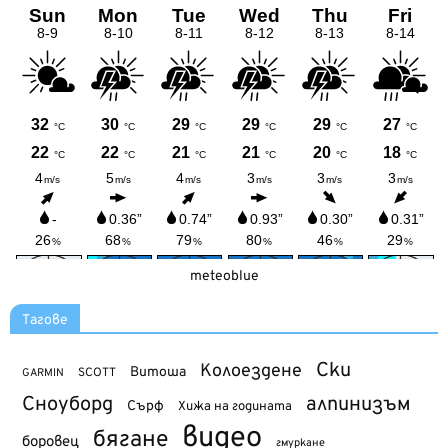
meteoblue
Тагове
Ски
Колоездене
Витоша
SCOTT
GARMIN
Сноуборд
алпинизъм
Сърф
Хижа на годината
видео
бягане
боровец
гмуркане