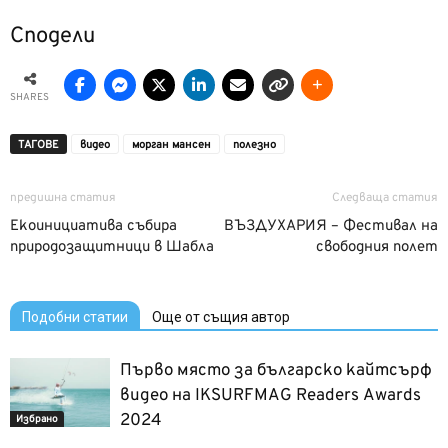
Сподели
SHARES
ТАГОВЕ
видео
морган мансен
полезно
предишна статия
Следваща статия
Eкоинициатива събира
ВЪЗДУХАРИЯ – Фестивал на
природозащитници в Шабла
свободния полет
Подобни статии
Още от същия автор
Първо място за българско кайтсърф
видео на IKSURFMAG Readers Awards
2024
Избрано