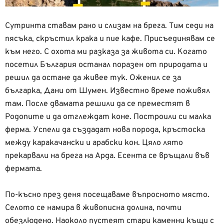
Сутринта ставам рано и слизам на брега. Тим седи на
пясъка, скръстил крака и пие кафе. Присъединявам се
към него. С охота ми разказа за живота си. Когато
посетил България останал поразен от природата и
решил да остане да живее тук. Оженил се за
българка, Дани от Шумен. Известно време поживял
там. После двамата решили да се преместят в
Родопите и да отглеждат коне. Построили си малка
ферма. Успели да създадат нова порода, кръстоска
между каракачански и арабски кон. Цяло лято
прекарвали на брега на Арда. Есента се връщали във
фермата.
По-късно през деня посещаваме въпросното място.
Селото се намира в живописна долина, почти
обезлюдено. Наоколо пустеят стари каменни къщи с