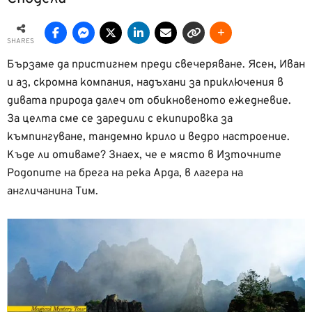
SHARES
Бързаме да пристигнем преди свечеряване. Ясен, Иван
и аз, скромна компания, надъхани за приключения в
дивата природа далеч от обикновеното ежедневие.
За целта сме се заредили с екипировка за
къмпингуване, тандемно крило и ведро настроение.
Къде ли отиваме? Знаех, че е място в Източните
Родопите на брега на река Арда, в лагера на
англичанина Тим.