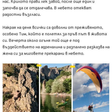
нас. Крилото прави лек завой, после още един и
започва да се отдалечава. В небето отекват
радостни възгласи.
Накрая на деня всички са доволни от преживяното,
особено Тим, който е полетял за пръв път в живота
си. Вечерта около огъня той още е под
въздействието на адреналина и разпалено разказва на
жена си за миговете прекарани в небето.