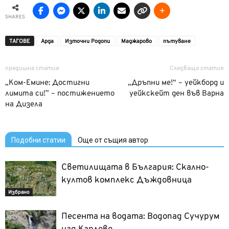
SHARES
ТАГОВЕ
Арда
Източни Родопи
Маджарово
пътуване
предишна статия
Следваща статия
„Ком-Емине: Достигни
„Дръпни ме!“ – уейкборд и
лимита си!” – постижението
уейкскейт ден във Варна
на Дизела
Подобни статии
Още от същия автор
Светилищата в България: Скално-
култов комплекс Дъждовница
Избрано
Песента на водата: Водопад Сучурум