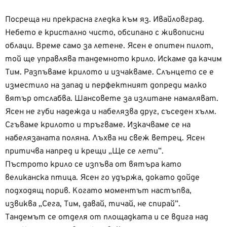
Посреща ни прекрасна гледка към яз. Ивайловград.
Небето е кристално чисто, обсипано с живописни
облаци. Време само за летене. Ясен е опитен пилот,
той ще управлява тандемното крило. Искаме да качим
Тим. Разпъваме крилото и изчакваме. Слънцето се е
изместило на запад и перфектният допреди малко
вятър отслабва. Шансовете за излитане намаляват.
Ясен не губи надежда и набелязва друг, съседен хълм.
Сгъваме крилото и тръгваме. Изкачваме се на
набелязаната поляна. Лъхва ни свеж ветрец. Ясен
притичва напред и крещи „Ще се лети”.
Пъстрото крило се изпъва от вятъра като
великанска птица. Ясен го удържа, докато дойде
подходящ порив. Когато моментът настъпва,
извиква „Сега, Тим, давай, тичай, не спирай”.
Тандемът се отделя от площадката и се вдига над