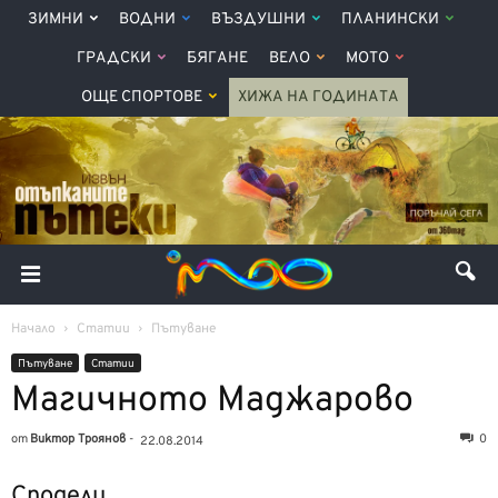
ЗИМНИ
ВОДНИ
ВЪЗДУШНИ
ПЛАНИНСКИ
ГРАДСКИ
БЯГАНЕ
ВЕЛО
МОТО
ОЩЕ СПОРТОВЕ
ХИЖА НА ГОДИНАТА
Начало
Статии
Пътуване
Пътуване
Статии
Магичното Маджарово
от
Виктор Троянов
-
0
22.08.2014
Сподели