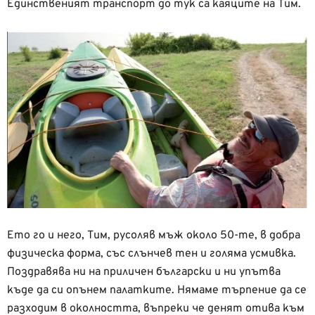
Единственият транспорт до тук са каяците на Тим.
Ето го и него, Тим, русоляв мъж около 50-те, в добра
физическа форма, със слънчев тен и голяма усмивка.
Поздравява ни на приличен български и ни упътва
къде да си опънем палатките. Нямаме търпение да се
разходим в околността, въпреки че денят отива към