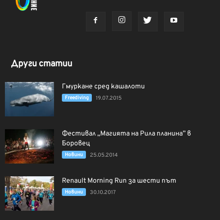
Други статии
Гмуркане сред кашалоти
Freediving
19.07.2015
Фестивал „Магията на Рила планина” в
Боровец
Новини
25.05.2014
Renault Morning Run за шести път
Новини
30.10.2017