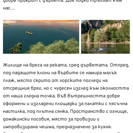
добре прикрит с дървета. Две лодки тръгват към
нас…
Жилище на брега на реката, сред дърветата. Отпред,
под падащите клони на върбите се намира малък
плаж, място скрито от хорските погледи на
отсрещния бряг, но с чудесен изглед към околността
от наша гледна точка. Във вътрешността добре
оформени и изгладени площадки за палатки с пясъчна
настилка, под плътна сянка. Пространство с огнище,
домакински пособия, място за провизии и
импровизирана чешма, предназначено за кухня.