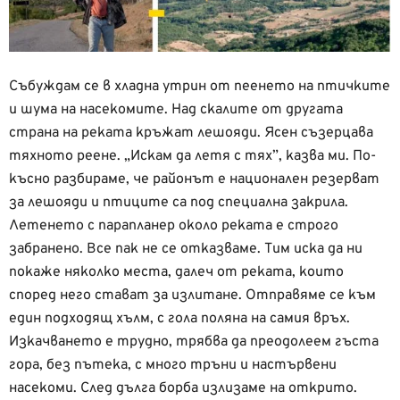
Събуждам се в хладна утрин от пеенето на птичките
и шума на насекомите. Над скалите от другата
страна на реката кръжат лешояди. Ясен съзерцава
тяхното реене. „Искам да летя с тях”, казва ми. По-
късно разбираме, че районът е национален резерват
за лешояди и птиците са под специална закрила.
Летенето с парапланер около реката е строго
забранено. Все пак не се отказваме. Тим иска да ни
покаже няколко места, далеч от реката, които
според него стават за излитане. Отправяме се към
един подходящ хълм, с гола поляна на самия връх.
Изкачването е трудно, трябва да преодолеем гъста
гора, без пътека, с много тръни и настървени
насекоми. След дълга борба излизаме на открито.