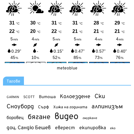
meteoblue
Тагове
Ски
Колоездене
Витоша
SCOTT
GARMIN
Сноуборд
алпинизъм
Сърф
Хижа на годината
видео
бягане
боровец
гмуркане
доц. Сандю Бешев
еверест
екипировка
еко