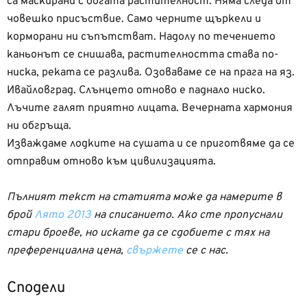
са маскирани с богата растителност. Няма следа от
човешко присъствие. Само черните щъркели и
корморани ни съпътстват. Надолу по течението
каньонът се снишава, растителността става по-
ниска, реката се разлива. Озоваваме се на прага на яз.
Ивайловград. Слънцето отново е паднало ниско.
Лъчите галят приятно лицата. Вечерната хармония
ни обгръща.
Изваждаме лодките на сушата и се приготвяме да се
отправим отново към цивилизацията.
Пълният текст на статията може да намерите в
брой
Лято 2013
на списанието. Ако сте пропуснали
стари броеве, но искате да се сдобиете с тях на
преференциална цена,
свържете
се с нас.
Сподели