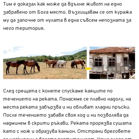
Тим е доказал как може да вдъхне живот на едно
забравено от Бога място. Възхищавам се от куража
му да започне от нулата в една съвсем непозната за
него територия.
След срещата с конете спускаме каяците по
течението на реката. Понасяме се плавно надолу, на
места реката забързва и ни обливат хладни пръски.
После течението забавя своя ход и ни позволява да
надминем в скрити ръкави. Реката прорязва сушата
като с нож и образува каньон. Отстрани бреговете