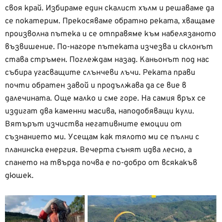
своя край. Избираме един скалист хълм и решаваме да
се покатерим. Прекосяваме обратно реката, хващаме
произволна пътека и се отправяме към набелязаното
възвишение. По-нагоре пътеката изчезва и склонът
става стръмен. Поглеждам назад. Каньонът под нас
събира угасващите слънчеви лъчи. Реката прави
почти обратен завой и продължава да се вие в
далечината. Още малко и сме горе. На самия връх се
издигат два каменни масива, наподобяващи кули.
Вятърът изчиства негативните емоции от
съзнанието ми. Усещам как тялото ми се пълни с
планинска енергия. Вечерта сънят идва лесно, а
спането на твърда почва е по-добро от всякакъв
дюшек.