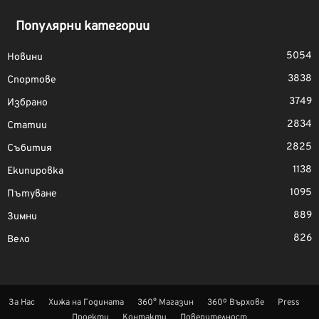
Популярни категории
5054
Новини
3838
Спортове
3749
Избрано
2834
Статии
2825
Събития
1138
Екипировка
1095
Пътуване
889
Зимни
826
Вело
За Нас
Хижа на Годината
360° Магазин
360º Върхове
Press
Проекти
Контакти
Поверителност