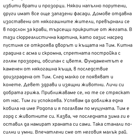
избити врати и прозорци. Някои напълно порутени,
други имат все още запазени фасади. Домове отдавна
изоставени от някогашните жители, превърнали се
в подслон за крави, търсещи прикритие от жегата. В
тази сюрреалистична картина, като оазис насред
пустиня се откроява дворът и къщата на Тим. Китна
градина с асма и скромна, спретната постройка с
голям прозорец, обсипан с цветя. Фундаментът е
каменен от някогашна къща, в последствие
доизградена от Тим. След малко се появяват и
конете. Девет здрави и изящни животни. Личи си
добрата грижа. Приближаваме се, но те се стряскат
от нас. Тим ги успокоява. Успявам да доближа една
кобила на име Родопа и я погалвам по муцуната. Тим е
горд с животните си. Казва, че последната зима ги е
оставил да намират храната си сами. Така станали по-
силни и умни. Впечатлени сме от неговия малък рай.