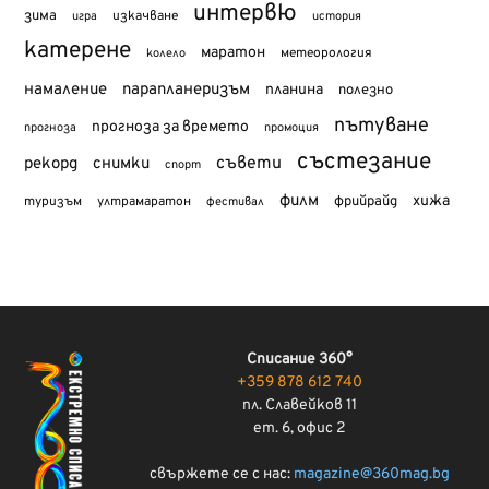
интервю
зима
изкачване
история
игра
катерене
маратон
метеорология
колело
намаление
парапланеризъм
планина
полезно
пътуване
прогноза за времето
прогноза
промоция
състезание
съвети
рекорд
снимки
спорт
филм
хижа
туризъм
фрийрайд
ултрамаратон
фестивал
Списание 360°
+359 878 612 740
пл. Славейков 11
ет. 6, офис 2
свържете се с нас:
magazine@360mag.bg