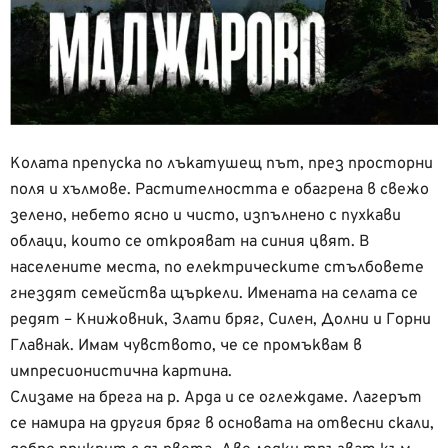
Колата препуска по лъкатушещ път, през просторни
поля и хълмове. Растителността е обагрена в свежо
зелено, небето ясно и чисто, изпълнено с пухкави
облаци, които се открояват на синия цвят. В
населените места, по електрическите стълбовете
гнездят семейства щъркели. Имената на селата се
редят – Книжовник, Злати бряг, Силен, Долни и Горни
Главнак. Имам чувството, че се промъквам в
импресионистична картина.
Слизаме на брега на р. Арда и се оглеждаме. Лагерът
се намира на другия бряг в основата на отвесни скали,