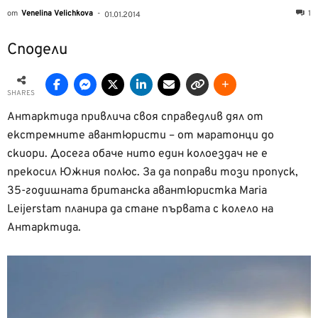
от
Venelina Velichkova
-
1
01.01.2014
Сподели
SHARES
Антарктида привлича своя справедлив дял от
екстремните авантюристи – от маратонци до
скиори. Досега обаче нито един колоездач не е
прекосил Южния полюс. За да поправи този пропуск,
35-годишната британска авантюристка Maria
Leijerstam планира да стане първата с колело на
Антарктида.