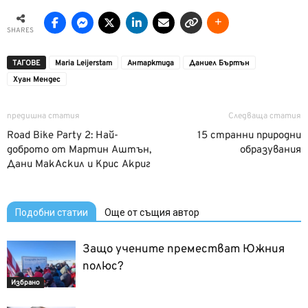
SHARES
ТАГОВЕ
Maria Leijerstam
Антарктида
Даниел Бъртън
Хуан Мендес
предишна статия
Следваща статия
Road Bike Party 2: Най-
15 странни природни
доброто от Мартин Аштън,
образувания
Дани МакАскил и Крис Акриг
Подобни статии
Още от същия автор
Защо учените преместват Южния
полюс?
Избрано