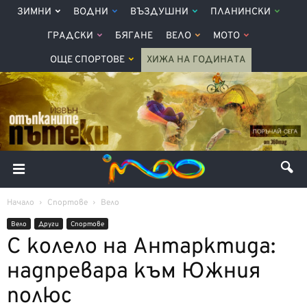
ЗИМНИ
ВОДНИ
ВЪЗДУШНИ
ПЛАНИНСКИ
ГРАДСКИ
БЯГАНЕ
ВЕЛО
МОТО
ОЩЕ СПОРТОВЕ
ХИЖА НА ГОДИНАТА
Начало
Спортове
Вело
Вело
Други
Спортове
С колело на Антарктида:
надпревара към Южния
полюс