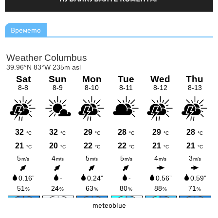
Времето
meteoblue