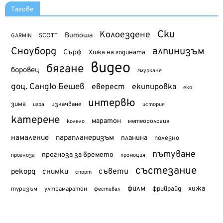
Тагове
Ски
Колоездене
Витоша
SCOTT
GARMIN
Сноуборд
алпинизъм
Сърф
Хижа на годината
видео
бягане
боровец
гмуркане
доц. Сандю Бешев
еверест
екипировка
еко
интервю
зима
изкачване
история
игра
катерене
маратон
метеорология
колело
намаление
парапланеризъм
планина
полезно
пътуване
прогноза за времето
прогноза
промоция
състезание
съвети
рекорд
снимки
спорт
филм
хижа
туризъм
фрийрайд
ултрамаратон
фестивал