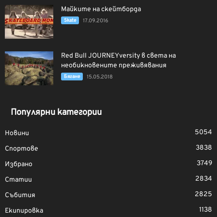
Майките на скейтборда
Skate
17.09.2016
Red Bull JOURNEYversity в света на
необикновените преживявания
Бягане
15.05.2018
Популярни категории
5054
Новини
3838
Спортове
3749
Избрано
2834
Статии
2825
Събития
1138
Екипировка