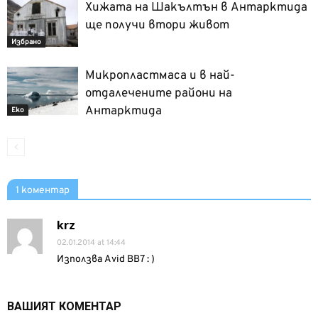
Хижата на Шакълтън в Антарктида
ще получи втори живот
Избрано
Микропластмаса и в най-
отдалечените райони на
Антарктида
Еко
1 коментар
krz
02.01.2014 at 14:44
Използва Avid BB7 : )
ВАШИЯТ КОМЕНТАР