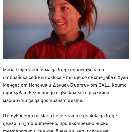
Maria Leijerstam няма да бъде единствената
отправила се към полюса – тя ще се състезава с Хуан
Мендес от Испания и Даниел Бъртън от САЩ, които
използват велосипеди с две колела и различни
маршрути за да достигнат целта.
Пътуването на Maria Leijerstam се очаква да бъде
дълго и изтощителено, при екстремно ниски
температури, снежни виелици, лед и спане на