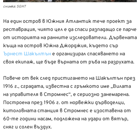
снимка: SGHT
На един остров в Южния Атлантик тече проект за
реставрация, чиято цел е да спаси разпадащо се парче
от историята на ранните изследователи. Дървената
къща на остров Южна Джорджия, където сър
Ърнест Шакълтън
е организирал спасяването на
своя екипаж, ще бъде върната от ръба на разрухата.
Повече от век след пристигането на Шакълтън през
1916 г., сградата, известна с гръмкото име „Вилата
на управителя в Стромнес“, е сериозно занемарена.
Построена през 1906 г. от норвежки дърводелци,
китоловната станция в Стромнес е изоставена от
60-те години насам, подложена на удари от вятър,
сняг и солен въздух.