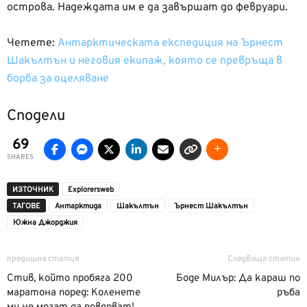
острова. Надеждата им е да завършат до февруари.
Четете:
Антарктическата експедиция на Ърнест
Шакълтън и неговия екипаж, която се превръща в
борба за оцеляване
Сподели
69
SHARES
ИЗТОЧНИК
Еxplorersweb
ТАГОВЕ
Антарктида
Шакълтън
Ърнест Шакълтън
Южна Джорджия
предишна статия
Следваща статия
Стив, който пробяга 200
Боде Милър: Да караш по
маратона поред: Коленете
ръба