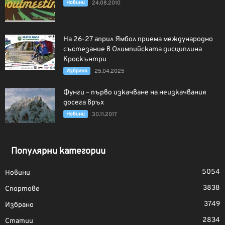
Новини
24.08.2010
На 26-27 април Ямбол приема международно
състезание в Олимпийската дисциплина
Кроскънтри
Избрано
25.04.2025
Фунги – първо изкачване на неизкачвания
досега връх
Новини
30.11.2017
Популярни категории
5054
Новини
3838
Спортове
3749
Избрано
2834
Статии