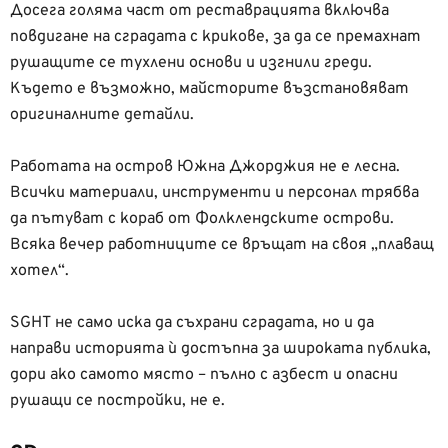
Досега голяма част от реставрацията включва
повдигане на сградата с крикове, за да се премахнат
рушащите се тухлени основи и изгнили греди.
Където е възможно, майсторите възстановяват
оригиналните детайли.
Работата на остров Южна Джорджия не е лесна.
Всички материали, инструменти и персонал трябва
да пътуват с кораб от Фолклендските острови.
Всяка вечер работниците се връщат на своя „плаващ
хотел“.
SGHT не само иска да съхрани сградата, но и да
направи историята ѝ достъпна за широката публика,
дори ако самото място – пълно с азбест и опасни
рушащи се постройки, не е.