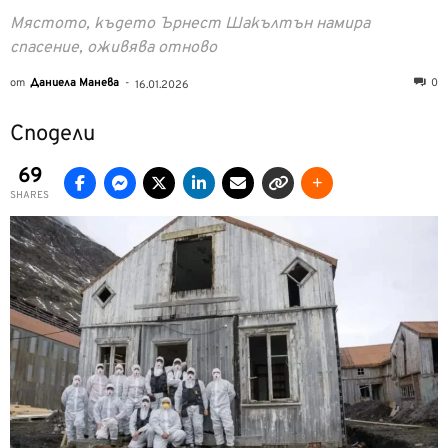
Мястото, където Ърнест Шакълтън намира
спасение, оживява отново
от
Даниела Манева
-
0
16.01.2026
Сподели
69
SHARES