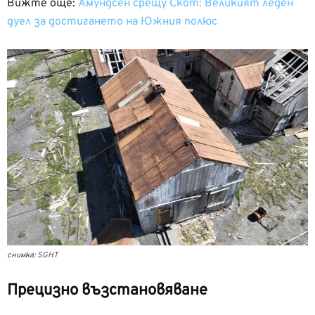
Вижте още:
Амундсен срещу Скот: Великият леден
дуел за достигането на Южния полюс
снимка: SGHT
Прецизно възстановяване