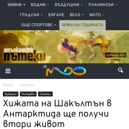
ЗИМНИ
ВОДНИ
ВЪЗДУШНИ
ПЛАНИНСКИ
ГРАДСКИ
БЯГАНЕ
ВЕЛО
МОТО
ОЩЕ СПОРТОВЕ
ХИЖА НА ГОДИНАТА
Начало
Избрано
Избрано
Интервю
Статии
Хижата на Шакълтън в
Антарктида ще получи
втори живот