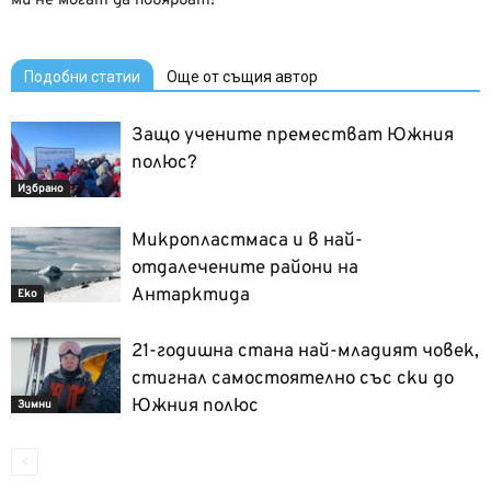
ми не могат да повярват!
Подобни статии
Още от същия автор
Защо учените преместват Южния
полюс?
Избрано
Микропластмаса и в най-
отдалечените райони на
Антарктида
Еко
21-годишна стана най-младият човек,
стигнал самостоятелно със ски до
Южния полюс
Зимни