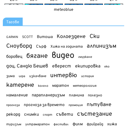
meteoblue
Тагове
Ски
Колоездене
Витоша
SCOTT
GARMIN
Сноуборд
алпинизъм
Сърф
Хижа на годината
видео
бягане
боровец
гмуркане
доц. Сандю Бешев
еверест
екипировка
еко
интервю
зима
изкачване
история
игра
катерене
маратон
метеорология
колело
намаление
парапланеризъм
планина
полезно
пътуване
прогноза за времето
прогноза
промоция
състезание
съвети
рекорд
снимки
спорт
филм
хижа
туризъм
фрийрайд
ултрамаратон
фестивал