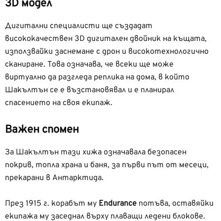
3D модел
Дигитални специалисти ще създадат
висококачествен 3D дигитален двойник на къщата,
използвайки заснемане с дрон и високотехнологично
сканиране. Това означава, че всеки ще може
виртуално да разгледа реплика на дома, в който
Шакълтън се е възстановявал и е планирал
спасението на своя екипаж.
Важен спомен
За Шакълтън тази хижа означавала безопасен
покрив, топла храна и баня, за първи път от месеци,
прекарани в Антарктида.
През 1915 г. корабът му
Endurance
потъва, оставяйки
екипажа му заседнал върху плаващи ледени блокове.