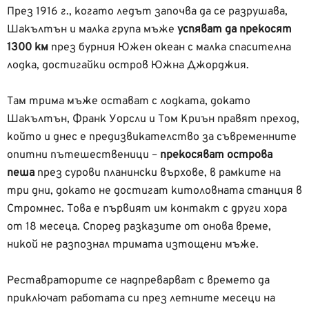
През 1916 г., когато ледът започва да се разрушава,
Шакълтън и малка група мъже
успяват да прекосят
1300 км
през бурния Южен океан с малка спасителна
лодка, достигайки остров Южна Джорджия.
Там трима мъже остават с лодката, докато
Шакълтън, Франк Уорсли и Том Криън правят преход,
който и днес е предизвикателство за съвременните
опитни пътешественици –
прекосяват острова
пеша
през сурови планински върхове, в рамките на
три дни, докато не достигат китоловната станция в
Стромнес. Това е първият им контакт с други хора
от 18 месеца. Според разказите от онова време,
никой не разпознал тримата изтощени мъже.
Реставраторите се надпреварват с времето да
приключат работата си през летните месеци на