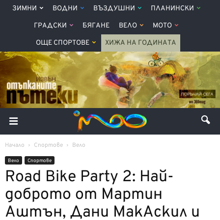
ЗИМНИ
ВОДНИ
ВЪЗДУШНИ
ПЛАНИНСКИ
ГРАДСКИ
БЯГАНЕ
ВЕЛО
МОТО
ОЩЕ СПОРТОВЕ
ХИЖА НА ГОДИНАТА
Начало
Спортове
Вело
Вело
Спортове
Road Bike Party 2: Най-
доброто от Мартин
Аштън, Дани МакАскил и