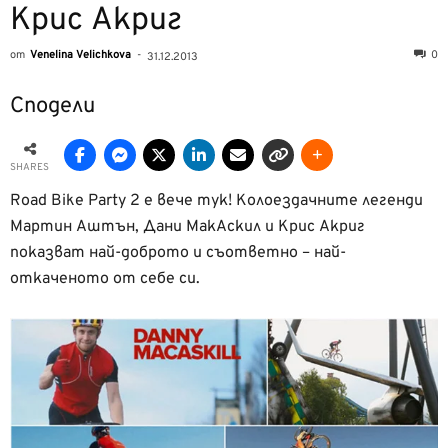
Крис Акриг
от
Venelina Velichkova
-
0
31.12.2013
Сподели
SHARES
Road Bike Party 2 е вече тук! Колоездачните легенди
Мартин Аштън, Дани МакАскил и Крис Акриг
показват най-доброто и съответно – най-
откаченото от себе си.