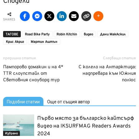
Сподели
SHARES
ТАГОВЕ
Road Bike Party
Robin Kitchin
видео
Дани МакАскил
Крис Акриг
Мартин Аштън
предишна статия
Следваща статия
Пампорово домакин и на 4*
С колело на Антарктида:
TTR слоупстайл от
надпревара към Южния
Световния сноуборд тур
полюс
Подобни статии
Още от същия автор
Първо място за българско кайтсърф
видео на IKSURFMAG Readers Awards
2024
Избрано