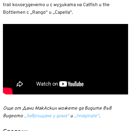
trail колоезденето и с музиката на Catfish и the
Bottlemen с „Rango“ и „Capella“.
Още от Дани МакАскил можете да видите във
видеото
„Завръщане у дома“
и
„Imaginate“
.