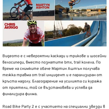
Видеото е с невероятни каскади и трикове и шосейни
велосипеди, вместо познатите bmx, trail колела. По
време на снимките обаче Мартин Аштън получава
тежка травма от trail инцидент и е парализиран от
кръста надолу. Благодарение на усилията си куража
от приятели, той се възстановява и успява да
финализира филма.
Road Bike Party 2 е с участието на специални звезди в