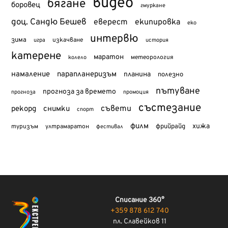
видео
бягане
боровец
гмуркане
доц. Сандю Бешев
еверест
екипировка
еко
интервю
зима
изкачване
история
игра
катерене
маратон
метеорология
колело
намаление
парапланеризъм
планина
полезно
пътуване
прогноза за времето
прогноза
промоция
състезание
съвети
рекорд
снимки
спорт
филм
хижа
туризъм
фрийрайд
ултрамаратон
фестивал
Списание 360°
+359 878 612 740
пл. Славейков 11