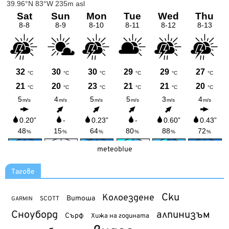
meteoblue
Тагове
Ски
Колоездене
Витоша
SCOTT
GARMIN
Сноуборд
алпинизъм
Сърф
Хижа на годината