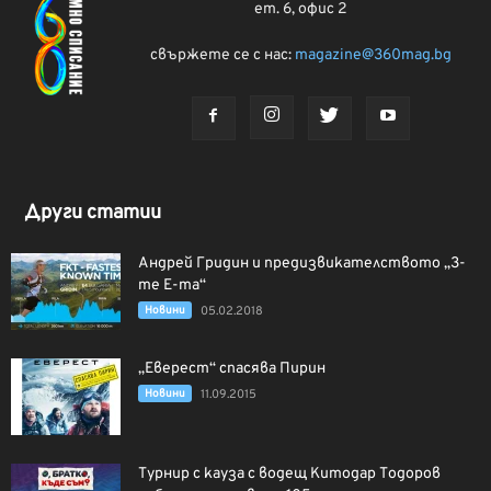
ет. 6, офис 2
свържете се с нас:
magazine@360mag.bg
Други статии
Андрей Гридин и предизвикателството „3-
те Е-та“
Новини
05.02.2018
„Еверест“ спасява Пирин
Новини
11.09.2015
Турнир с кауза с водещ Китодар Тодоров