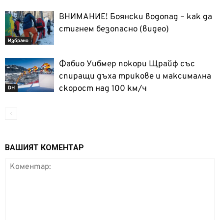
ВНИМАНИЕ! Боянски водопад – как да
стигнем безопасно (видео)
Избрано
Фабио Уибмер покори Щрайф със
спиращи дъха трикове и максимална
скорост над 100 км/ч
DH
ВАШИЯТ КОМЕНТАР