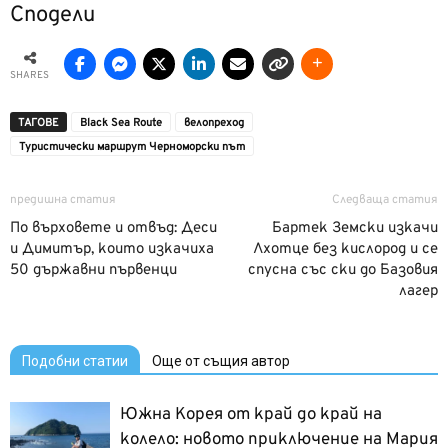
Сподели
SHARES
ТАГОВЕ
Black Sea Route
велопреход
Туристически маршрут Черноморски път
предишна статия
Следваща статия
По върховете и отвъд: Деси
Бартек Земски изкачи
и Димитър, които изкачиха
Лхотце без кислород и се
50 държавни първенци
спусна със ски до Базовия
лагер
Подобни статии
Още от същия автор
Южна Корея от край до край на
колело: новото приключение на Мария