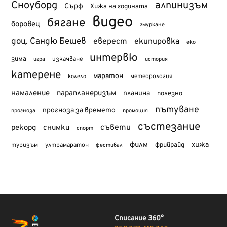
Сноуборд
алпинизъм
Сърф
Хижа на годината
видео
бягане
боровец
гмуркане
доц. Сандю Бешев
еверест
екипировка
еко
интервю
зима
изкачване
история
игра
катерене
маратон
метеорология
колело
намаление
парапланеризъм
планина
полезно
пътуване
прогноза за времето
прогноза
промоция
състезание
съвети
рекорд
снимки
спорт
филм
хижа
туризъм
фрийрайд
ултрамаратон
фестивал
Списание 360°