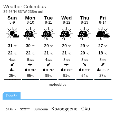
meteoblue
Тагове
Ски
Колоездене
Витоша
SCOTT
GARMIN