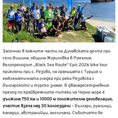
Започнал в южните части на Дунавската делта при
село Вишина, община Журиловка в Румъния,
велопреходът „Black Sea Route“ Epic 2026 bike tour
приключи при с. Резово, на границата с Турция и
емблематичната гледка при река Резовска с
българското и турско знаме. В дванадесетдневния
преход по крайбрежните пътеки на Черно море
с
дължина 750 км и 10000 м положителна денивелация,
участие взеха над 30 колоездачи
– българи, румънци,
канадци, австралийци, англичани. Събитието бе