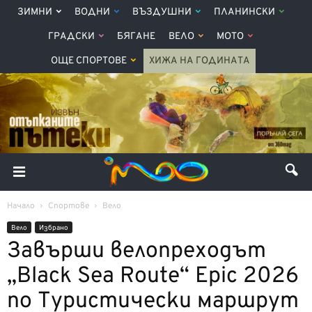
ЗИМНИ
ВОДНИ
ВЪЗДУШНИ
ПЛАНИНСКИ
ГРАДСКИ
БЯГАНЕ
ВЕЛО
МОТО
ОЩЕ СПОРТОВЕ
ХИЖА НА ГОДИНАТА
Начало
Спортове
Вело
Вело
Избрано
Завърши велопреходът
„Black Sea Route“ Epic 2026
по Туристически маршрут