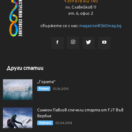
+359 878 612 740
пл. Славейков 11
ет. 6, офис 2
свържете се с нас:
magazine@360mag.bg
Други статии
„Гората“
Бягане
15.06.2015
Симеон Павлов спечели стартa от FJT във
Вербие
Избрано
02.04.2018