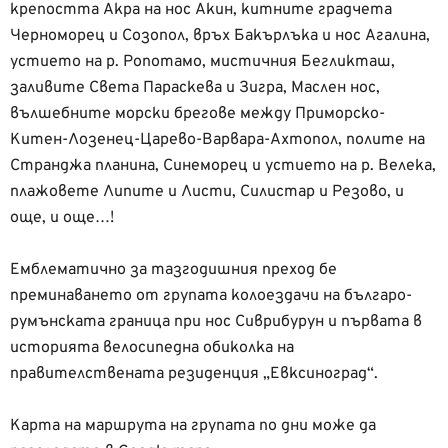
крепостта Акра на нос Акин, китните градчета
Черноморец и Созопол, връх Бакърлъка и нос Агалина,
устието на р. Ропотамо, мистичния Бегликташ,
заливите Света Параскева и Зигра, Маслен нос,
вълшебните морски брегове между Приморско-
Китен-Лозенец-Царево-Варвара-Ахтопол, полите на
Странджа планина, Синеморец и устието на р. Велека,
плажовете Липите и Листи, Силистар и Резово, и
още, и още…!
Емблематично за тазгодишния преход бе
преминаването от групата колоездачи на българо-
румънската граница при нос Сиврибурун и първата в
историята велосипедна обиколка на
правителствената резиденция „Евксиноград“.
Карта на маршрута на групата по дни може да