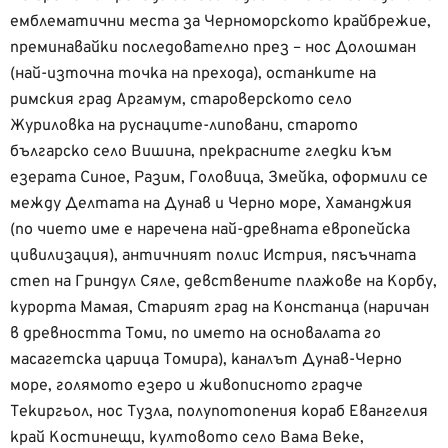
емблематични места за Черноморското крайбрежие,
преминавайки последователно през – нос Долошман
(най-източна точка на прехода), останките на
римския град Аргамум, староверското село
Журиловка на руснаците-липовани, старото
българско село Вишина, прекрасните гледки към
езерата Синое, Разим, Головица, Змейка, оформили се
между Делтата на Дунав и Черно море, Хаманджия
(по чието име е наречена най-древната европейска
цивилизация), античният полис Истрия, пясъчната
степ на Гриндул Сяле, девствените плажове на Корбу,
курорта Мамая, Старият град на Констанца (наричан
в древността Томи, по името на основалата го
масагетска царица Томира), каналът Дунав-Черно
море, голямото езеро и живописното градче
Текиргьол, нос Тузла, полупотопения кораб Евангелия
край Костинещи, култовото село Вама Веке,