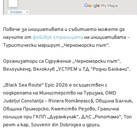
Повече за инициативата и събитието можете да
научите от
фейсбук страницата
на инициативата –
Туристически маршрут „Черноморски път“.
Организатори са Сдружение „Черноморски път“,
Велоуикенд, Велоклуб „УСТРЕМ и ТД “Родни Балкани”.
„Black Sea Route“ Epic 2026 е осъществен с
подкрепата на Министерство на Туризма, OMD
Județul Constanța – Riviera Românească, Община Балчик,
Община Приморско, Кметство Резово, Гранична
полиция при ГКПП „Дуранкулак“, ДЛС „Ропотамо“, Топ
рент а кар, Souvenir din Dobrogea и други.