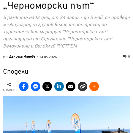
„Черноморски път“
В рамките на 12 дни, от 24 април - до 5 май, се проведе
международен групов велосипеден преход по
Туристическия маршрут "Черноморски път",
организиран от Сдружение "Черноморски път",
Велоуикенд и Велоклуб "УСТРЕМ"
от
Даниела Манева
-
0
14.05.2026
Сподели
SHARES