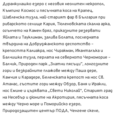
Дуранкулашко езеро с неговия неолитен некропол,
Къмпинг Космос и пясъчната коса на Крапец,
Шабленска тузла, най-старият фар в България при
рибарското селище Кария, Тюленовската скална арка,
огънчето на Камен бряг, приказните резервати
Яйлата и Тауклиман, залива Болата, последната
твърдина на Добруджанското деспотство –
крепостта Калиакра, нос Чиракман, Иканталъка и
Балчишка тузла, перлата на северното Черноморие –
Балчик, Природен парк „Златни пясъци”, лонгозните
гори и безкрайните плажове между Паша дере,
Камчия и Карадере, Беленската крепост на нос Св.
Атанас, гъстите гори между Обзор, Баня и Иракли,
нос Емине и църквата „Свети Николай“, Старият град
на Несебър и дюните на Акротирия, пясъчната коса
между Черно море и Поморийско езеро,
Природозащитен център ПОДА, Ченгене скеле,