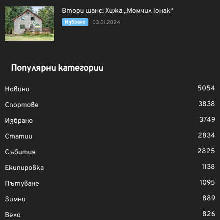
Втори шанс: Хижа „Момчил юнак“
Избрано
03.01.2024
Популярни категории
5054
Новини
3838
Спортове
3749
Избрано
2834
Статии
2825
Събития
1138
Екипировка
1095
Пътуване
889
Зимни
826
Вело