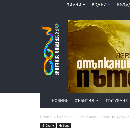
ЗИМНИ
ВОДНИ
ВЪЗД
Списание
360°
НОВИНИ
СЪБИТИЯ
ПЪТУВАНЕ
Начало
Избрано
„Черноморски път“: възможно
Избрано
Новини