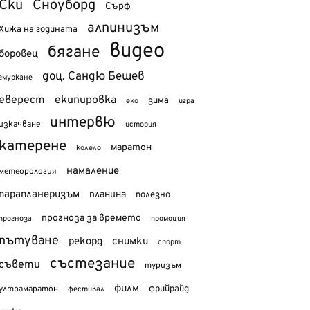
Ски
Сноуборд
Сърф
алпинизъм
Хижа на годината
видео
бягане
боровец
доц. Сандю Бешев
гмуркане
еверест
екипировка
зима
еко
игра
интервю
изкачване
история
катерене
маратон
колело
намаление
метеорология
парапланеризъм
планина
полезно
прогноза за времето
прогноза
промоция
пътуване
рекорд
снимки
спорт
състезание
съвети
туризъм
филм
фрийрайд
ултрамаратон
фестивал