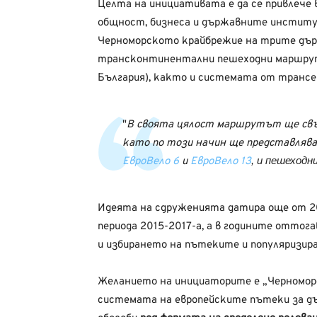
Целта на инициативата е да се привлече
общност, бизнеса и държавните институ
Черноморското крайбрежие на трите дър
трансконтинентални пешеходни маршр
България), както и системата от транс
В своята цялост маршрутът ще св
като по този начин ще представляв
, и пешеход
ЕвроВело 6
и
ЕвроВело 13
Идеята на сдруженията датира още от 201
периода 2015-2017-а, а в годините оттог
и избирането на пътеките и популяризир
Желанието на инициаторите е „Черноморс
системата на европейските пътеки за дъ