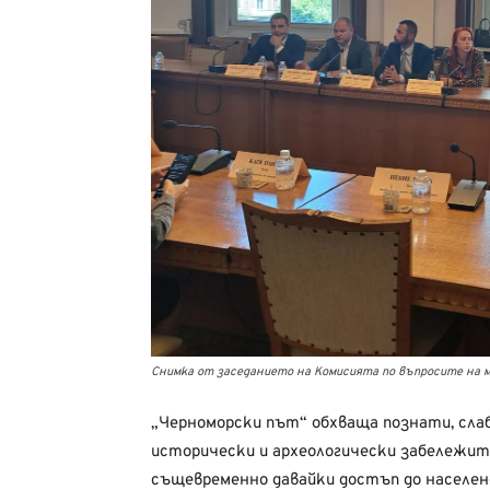
Снимка от заседанието на Комисията по въпросите на 
„Черноморски път“ обхваща познати, слаб
исторически и археологически забележите
същевременно давайки достъп до населено