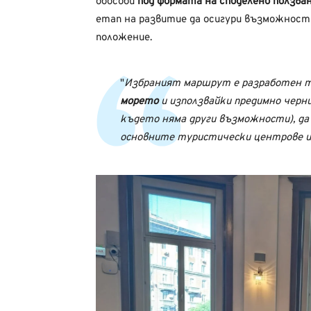
обособи
под формата на споделено ползва
етап на развитие да осигури възможност
положение.
Избраният маршрут е разработен та
морето
и използвайки предимно черни
където няма други възможности), да
основните туристически центрове и