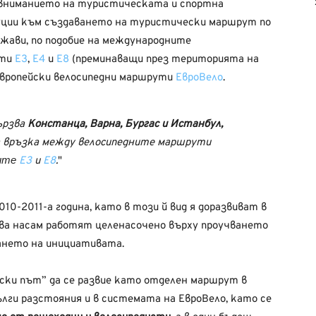
 вниманието на туристическата и спортна
ции към създаването на туристически маршрут по
жави, по подобие на международните
ути
E3
,
E4
и
E8
(преминаващи през територията на
европейски велосипедни маршрути
ЕвроВело
.
ързва
Констанца, Варна, Бургас и Истанбул,
а връзка между велосипедните маршрути
ните
E3
и
E8
.
0-2011-а година, като в този й вид я доразвиват в
ава насам работят целенасочено върху проучването
ането на инициативата.
ки път” да се развие като отделен маршрут в
лги разстояния и в системата на ЕвроВело, като се