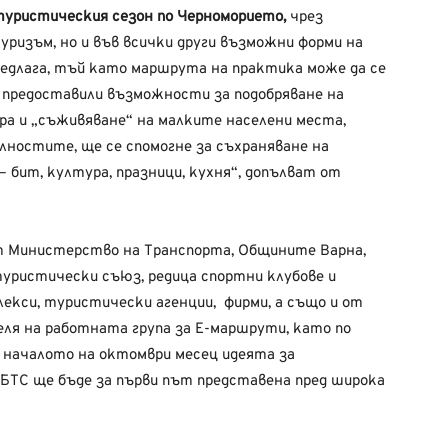
уристическия сезон по Черноморието,
чрез
уризъм, но и във всички други възможни форми на
едлага, тъй като маршрута на практика може да се
е предоставили възможности за подобряване на
ра и „съживяване“ на малките населени места,
лностите, ще се спомогне за съхраняване на
бит, култура, празници, кухня“, допълват от
т Министерство на Транспорта, Общините Варна,
туристически съюз, редица спортни клубове и
екси, туристически агенции, фирми, а също и от
ля на работната група за Е-маршрути, като по
 началото на октомври месец идеята за
БТС ще бъде за първи път представена пред широка