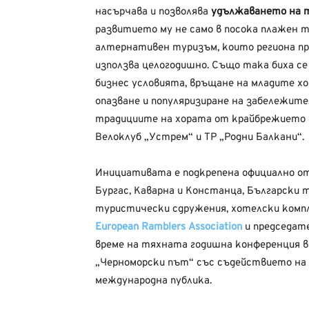
насърчава и позволява
удължаването на т
развитието му не само в посока плажен т
алтернативен туризъм, които региона пр
използва целогодишно. Също така биха с
бизнес условията, връщане на младите хо
опазване и популяризиране на забележите
традициите на хората от крайбрежието – 
Велоклуб „Устрем“ и ТР „Родни Балкани“.
Инициативата е подкрепена официално о
Бургас, Каварна и Констанца, Български 
туристически сдружения, хотелски компл
European Ramblers Association
и председате
време на тяхната годишна конференция в
„Черноморски път“ със съдействието на 
международна публика.