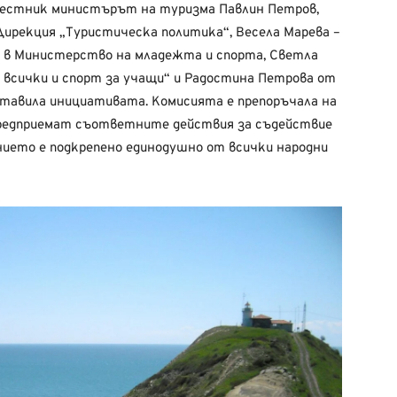
местник министърът на туризма Павлин Петров,
Дирекция „Туристическа политика“, Весела Марева –
 в Министерство на младежта и спорта, Светла
 всички и спорт за учащи“ и Радостина Петрова от
ставила инициативата. Комисията е препоръчала на
редприемат съответните действия за съдействие
нието е подкрепено единодушно от всички народни