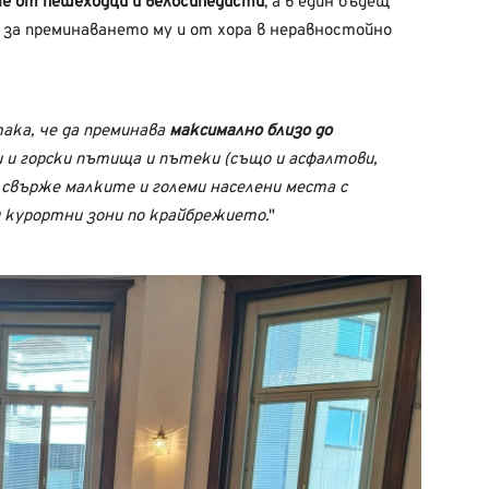
не от пешеходци и велосипедисти
, а в един бъдещ
 за преминаването му и от хора в неравностойно
ка, че да преминава
максимално близо до
 и горски пътища и пътеки (също и асфалтови,
 свърже малките и големи населени места с
 курортни зони по крайбрежието.