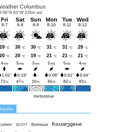
meteoblue
Тагове
Колоездене
Витоша
SCOTT
GARMIN