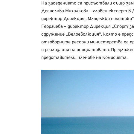
На заседанието са присъствали също за
Десислава Михалкова – главен експерт в 
директор Дирекция „Младежки политики“
Георгиева – директор Дирекция „Спорт за
сдружение „Велоеволюция“, която е пред
отговорните ресорни министерства да п
и реализация на инициативата. Предложе
представители, членове на Комисията.