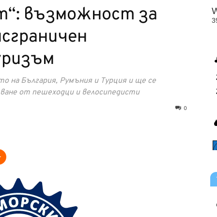
т“: възможност за
нсграничен
уризъм
 на България, Румъния и Турция и ще се
зване от пешеходци и велосипедисти
0