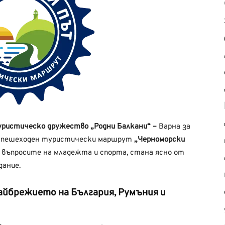
уристическо дружество „Родни Балкани“ –
Варна за
 и пешеходен туристически маршрут
„Черноморски
 въпросите на младежта и спорта, стана ясно от
дание.
айбрежието на България, Румъния и