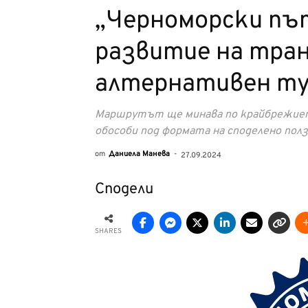
„Черноморски пъ
развитие на тра
алтернативен т
Маршрутът ще минава по крайбрежието
обособи под формата на споделено пол
от
Даниела Манева
-
27.09.2024
Сподели
SHARES