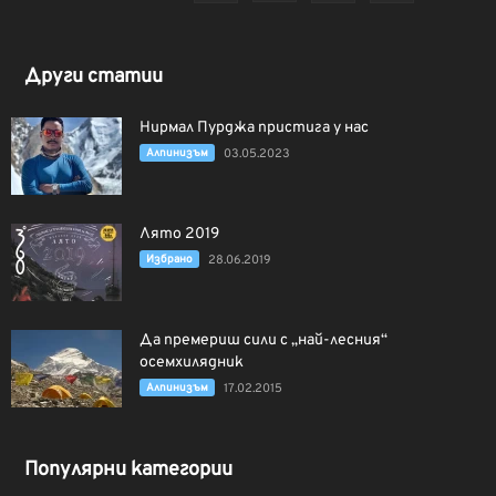
Други статии
Нирмал Пурджа пристига у нас
Алпинизъм
03.05.2023
Лято 2019
Избрано
28.06.2019
Да премериш сили с „най-лесния“
осемхилядник
Алпинизъм
17.02.2015
Популярни категории