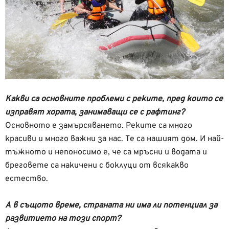
Какви са основните проблеми с реките, пред които се
изправят хората, занимаващи се с рафтинг?
Основното е замърсяването. Реките са много
красиви и много важни за нас. Те са нашият дом. И най-
тъжното и непоносимо е, че са мръсни и водата и
бреговете са накичени с боклуци от всякакво
естество.
А в същото време, страната ни има ли потенциал за
развитието на този спорт?