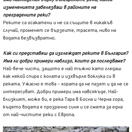
измененията забелязваш в районите на
преградените реки?
Реките са осакатени и не са същите в никакъв
случай, променят се бързеите, трасета, ниво на
водата безвъзвратно.
Как си представяш да изглеждат реките в България?
Има ли добри примери наблизо, които да последваме?
Най-вече чисти, защото е най тъжно като гледаш
как някой спира с колата и изхвърля боклука си в
реката. Ужасно е това – хората да не пазят и да не се
интересуват. Добри примери има навсякъде. Най-
близкият, може би, е река Тара в Босна и Черна гора,
където водата е прозрачно синя и се смята за една
от най-чистите реки с Европа.