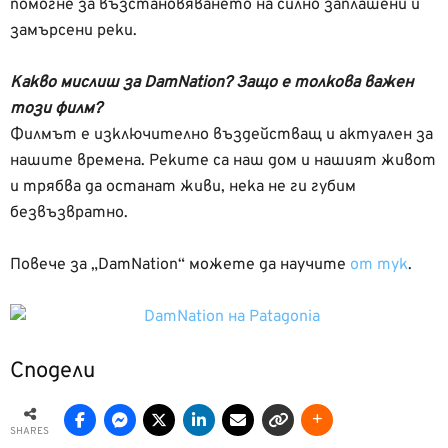
помогне за възстановяването на силно заплашени и
замърсени реки.
Какво мислиш за DamNation? Защо е толкова важен
този филм?
Филмът е изключително въздействащ и актуален за
нашите времена. Реките са наш дом и нашият живот
и трябва да останат живи, нека не ги губим
безвъзвратно.
Повече за „DamNation“ можете да научите
от тук
.
Сподели
SHARES