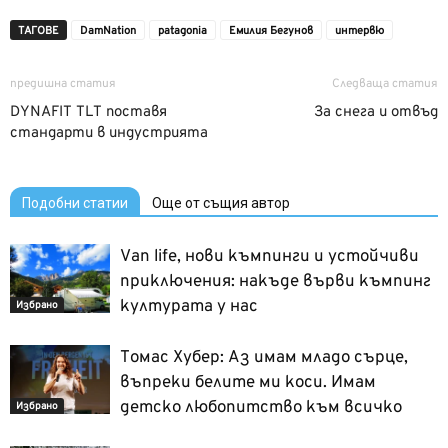
ТАГОВЕ
DamNation
patagonia
Емилия Бегунов
интервю
предишна статия
Следваща статия
DYNAFIT TLT поставя
За снега и отвъд
стандарти в индустрията
Подобни статии
Още от същия автор
Van life, нови къмпинги и устойчиви
приключения: накъде върви къмпинг
културата у нас
Избрано
Томас Хубер: Аз имам младо сърце,
въпреки белите ми коси. Имам
детско любопитство към всичко
Избрано