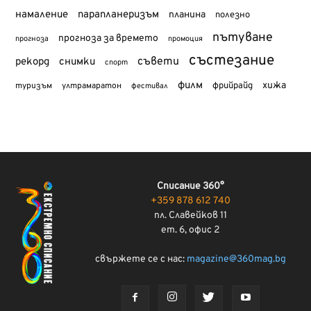
намаление
парапланеризъм
планина
полезно
пътуване
прогноза за времето
прогноза
промоция
състезание
съвети
рекорд
снимки
спорт
филм
хижа
туризъм
фрийрайд
ултрамаратон
фестивал
Списание 360°
+359 878 612 740
пл. Славейков 11
ет. 6, офис 2
свържете се с нас:
magazine@360mag.bg