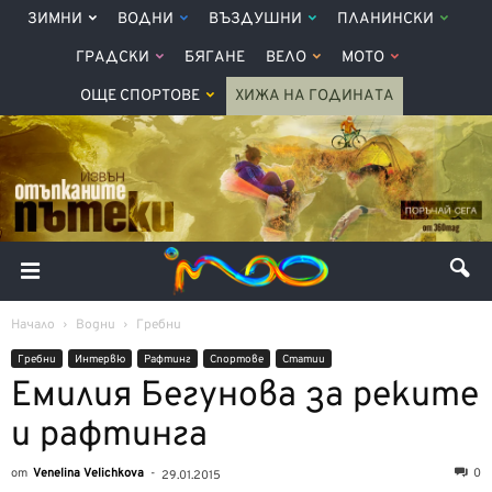
ЗИМНИ
ВОДНИ
ВЪЗДУШНИ
ПЛАНИНСКИ
ГРАДСКИ
БЯГАНЕ
ВЕЛО
МОТО
ОЩЕ СПОРТОВЕ
ХИЖА НА ГОДИНАТА
Начало
Водни
Гребни
Гребни
Интервю
Рафтинг
Спортове
Статии
Емилия Бегунова за реките
и рафтинга
от
Venelina Velichkova
-
0
29.01.2015