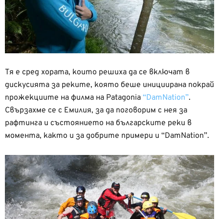
Тя е сред хората, които решиха да се включат в
дискусията за реките, която беше инициирана покрай
прожекциите на филма на Patagonia
“DamNation”
.
Свързахме се с Емилия, за да поговорим с нея за
рафтинга и състоянието на българските реки в
момента, както и за добрите примери и “DamNation”.