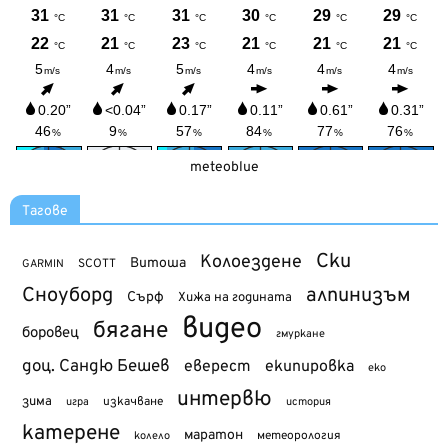
meteoblue
Тагове
Ски
Колоездене
Витоша
SCOTT
GARMIN
Сноуборд
алпинизъм
Сърф
Хижа на годината
видео
бягане
боровец
гмуркане
доц. Сандю Бешев
еверест
екипировка
еко
интервю
зима
изкачване
история
игра
катерене
маратон
метеорология
колело