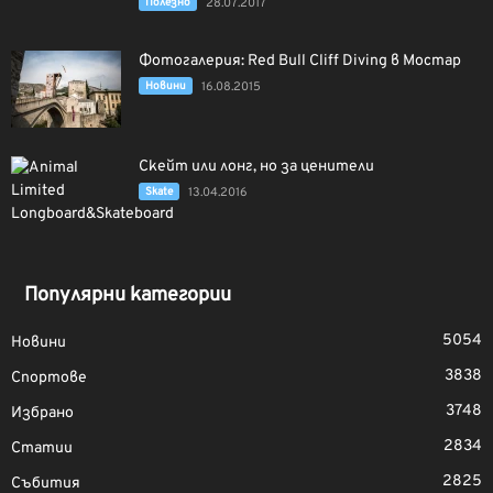
Полезно
28.07.2017
Фотогалерия: Red Bull Cliff Diving в Мостар
Новини
16.08.2015
Скейт или лонг, но за ценители
Skate
13.04.2016
Популярни категории
5054
Новини
3838
Спортове
3748
Избрано
2834
Статии
2825
Събития