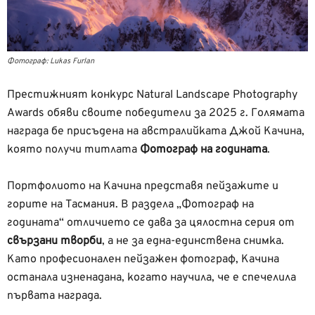
Фотограф: Lukas Furlan
Престижният конкурс Natural Landscape Photography
Awards обяви своите победители за 2025 г. Голямата
награда бе присъдена на австралийката Джой Качина,
която получи титлата
Фотограф на годината
.
Портфолиото на Качина представя пейзажите и
горите на Тасмания. В раздела „Фотограф на
годината“ отличието се дава за цялостна серия от
свързани творби
, а не за една-единствена снимка.
Като професионален пейзажен фотограф, Качина
останала изненадана, когато научила, че е спечелила
първата награда.