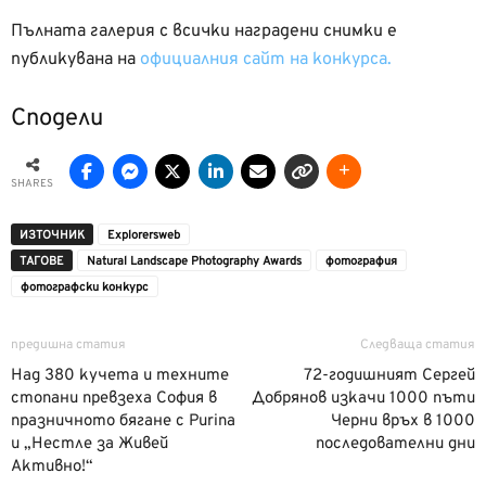
Пълната галерия с всички наградени снимки е
публикувана на
официалния сайт на конкурса.
Сподели
SHARES
ИЗТОЧНИК
Еxplorersweb
ТАГОВЕ
Natural Landscape Photography Awards
фотография
фотографски конкурс
предишна статия
Следваща статия
Над 380 кучета и техните
72-годишният Сергей
стопани превзеха София в
Добрянов изкачи 1000 пъти
празничното бягане с Purina
Черни връх в 1000
и „Нестле за Живей
последователни дни
Активно!“