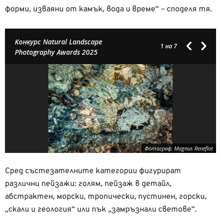
форми, изваяни от камък, вода и време“ – споделя тя.
Конкурс Natural Landscape
1
на 7
Photography Awards 2025
Фотограф: Magnus Reneflot
Сред състезателните категории фигурират
различни пейзажи: голям, пейзаж в детайл,
абстрактен, морски, тропически, пустинен, горски,
„скали и геология“ или пък „замръзнали светове“.