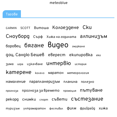
meteoblue
Тагове
Ски
Колоездене
Витоша
SCOTT
GARMIN
Сноуборд
алпинизъм
Сърф
Хижа на годината
видео
бягане
боровец
гмуркане
доц. Сандю Бешев
еверест
екипировка
еко
интервю
зима
изкачване
история
игра
катерене
маратон
метеорология
колело
намаление
парапланеризъм
планина
полезно
пътуване
прогноза за времето
прогноза
промоция
състезание
съвети
рекорд
снимки
спорт
филм
хижа
туризъм
фрийрайд
ултрамаратон
фестивал