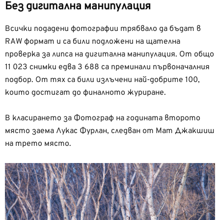
Без дигитална манипулация
Всички подадени фотографии трябвало да бъдат в
RAW формат и са били подложени на щателна
проверка за липса на дигитална манипулация. От общо
11 023 снимки едва 3 688 са преминали първоначалния
подбор. От тях са били излъчени най-добрите 100,
които достигат до финалното журиране.
В класирането за Фотограф на годината второто
място заема Лукас Фурлан, следван от Мат Джакшиш
на трето място.