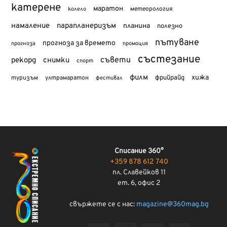
катерене
маратон
метеорология
колело
намаление
парапланеризъм
планина
полезно
пътуване
прогноза за времето
прогноза
промоция
състезание
съвети
рекорд
снимки
спорт
филм
хижа
туризъм
фрийрайд
ултрамаратон
фестивал
Списание 360°
+359 878 612 740
пл. Славейков 11
ет. 6, офис 2
свържете се с нас:
magazine@360mag.bg