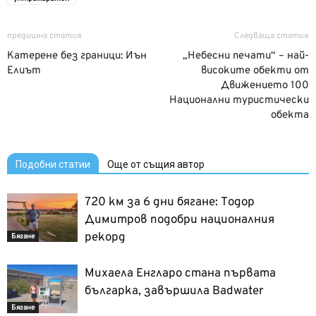
предишна статия
Следваща статия
Катерене без граници: Иън
„Небесни печати“ – най-
Елиът
високите обекти от
Движението 100
Национални туристически
обекта
Подобни статии
Още от същия автор
720 км за 6 дни бягане: Тодор
Димитров подобри националния
рекорд
Бягане
Михаела Енгларо стана първата
българка, завършила Badwater
Бягане