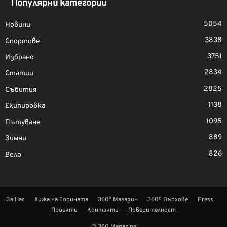
Популярни категории
5054
Новини
3838
Спортове
3751
Избрано
2834
Статии
2825
Събития
1138
Екипировка
1095
Пътуване
889
Зимни
826
Вело
За Нас
Хижа на Годината
360° Магазин
360º Върхове
Press
Проекти
Контакти
Поверителност