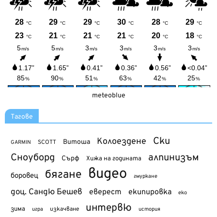
meteoblue
Тагове
Ски
Колоездене
Витоша
SCOTT
GARMIN
Сноуборд
алпинизъм
Сърф
Хижа на годината
видео
бягане
боровец
гмуркане
доц. Сандю Бешев
еверест
екипировка
еко
интервю
зима
изкачване
история
игра