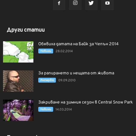
Други статии
Обявиха датата на Байк за Чепън 2014
Новини
28.02.2014
За рапирането и нещата от живота
Интервю
09.09.2010
Закриване на зимния сезон в Central Snow Park
Новини
14.03.2014