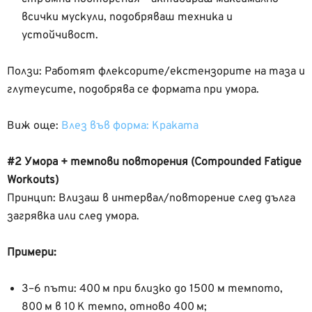
всички мускули, подобряваш техника и
устойчивост.
Ползи: Работят флексорите/екстензорите на таза и
глутеусите, подобрява се формата при умора.
Виж още:
Влез във форма: Краката
#2 Умора + темпови повторения (Compounded Fatigue
Workouts)
Принцип: Влизаш в интервал/повторение след дълга
загрявка или след умора.
Примери:
3–6 пъти: 400 м при близко до 1500 м темпото,
800 м в 10 К темпо, отново 400 м;