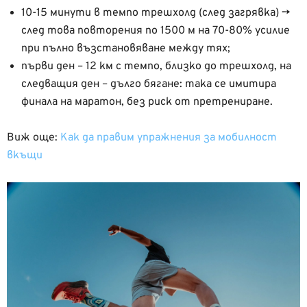
10-15 минути в темпо трешхолд (след загрявка) →
след това повторения по 1500 м на 70-80% усилие
при пълно възстановяване между тях;
първи ден – 12 км с темпо, близко до трешхолд, на
следващия ден – дълго бягане: така се имитира
финала на маратон, без риск от претрениране.
Виж още:
Как да правим упражнения за мобилност
вкъщи