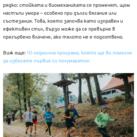
рядко: стойката и биомеханиката се променят, щом
настъпи умора — особено при дълги бягания или
състезания. Това, което започва като изправен и
ефективен стил, бързо може да се превърне в
прегърбено влачене, ако тялото не е подготвено.
Виж още:
10-седмична програма, която ще ви помогне
да избягате първия си полумаратон