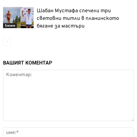
Шабан Мустафа спечели три
световни титли в планинското
бягане за мастъри
Бягане
ВАШИЯТ КОМЕНТАР