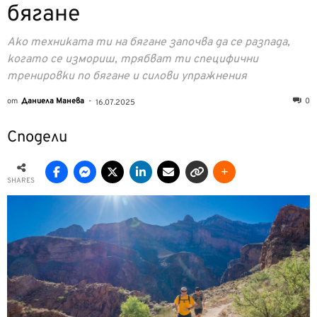
бягане
Ако техниката ти на бягане започва да се разпада,
когато се измориш, трябват ти специфични
тренировки по бягане и силови упражнения
от
Даниела Манева
-
0
16.07.2025
Сподели
SHARES