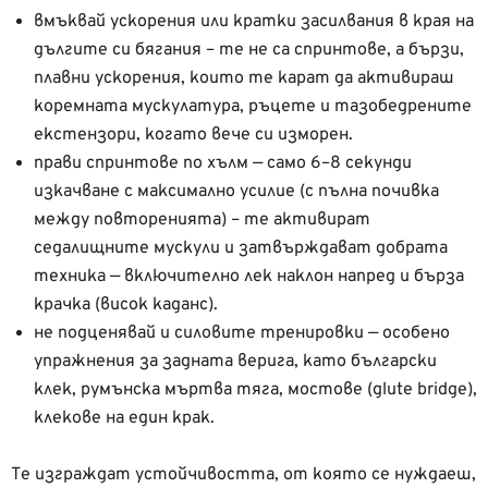
вмъквай ускорения или кратки засилвания в края на
дългите си бягания – те не са спринтове, а бързи,
плавни ускорения, които те карат да активираш
коремната мускулатура, ръцете и тазобедрените
екстензори, когато вече си изморен.
прави спринтове по хълм — само 6–8 секунди
изкачване с максимално усилие (с пълна почивка
между повторенията) – те активират
седалищните мускули и затвърждават добрата
техника — включително лек наклон напред и бърза
крачка (висок каданс).
не подценявай и силовите тренировки — особено
упражнения за задната верига, като български
клек, румънска мъртва тяга, мостове (glute bridge),
клекове на един крак.
Те изграждат устойчивостта, от която се нуждаеш,