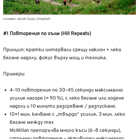
снимка: Jacob Guse, Unsplash
#1 Повторения по хълм (Hill Repeats)
Принцип: кратки интервали срещу наклон + леко
бягане надолу, фокус върху мощ и техника.
Примери:
4–10 повторения по 30–45 секунди максимално
усилие нагоре (≈ 90 %), с леко бягане или ходене
надолу и 10 минути разгряване / разпускане.
10×1 мин. качване с „твърдо“ усилие, 3 мин. леко
бягане между тях
McMillan препоръчва много къси (6–8 секунди),
стръмни повторения – активираш максимално