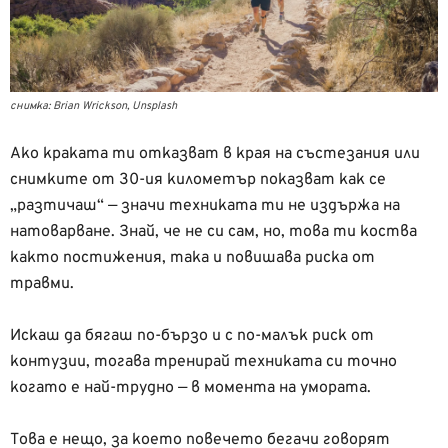
снимка: Brian Wrickson, Unsplash
Ако краката ти отказват в края на състезания или
снимките от 30-ия километър показват как се
„разтичаш“ — значи техниката ти не издържа на
натоварване. Знай, че не си сам, но, това ти коства
както постижения, така и повишава риска от
травми.
Искаш да бягаш по-бързо и с по-малък риск от
контузии, тогава тренирай техниката си точно
когато е най-трудно — в момента на умората.
Това е нещо, за което повечето бегачи говорят