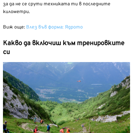
за да не се срути техниката ти в последните
километри.
Виж още:
Влез във форма: Ядрото
Какво да включиш към тренировките
си