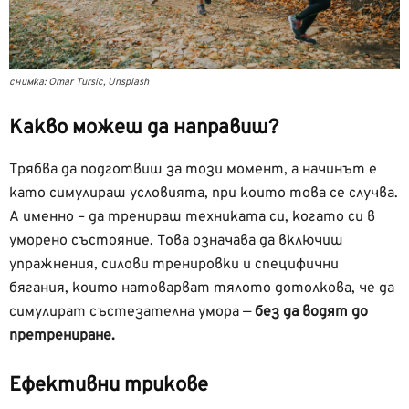
снимка: Omar Tursic, Unsplash
Какво можеш да направиш?
Трябва да подготвиш за този момент, а начинът е
като симулираш условията, при които това се случва.
А именно – да тренираш техниката си, когато си в
уморено състояние. Това означава да включиш
упражнения, силови тренировки и специфични
бягания, които натоварват тялото дотолкова, че да
симулират състезателна умора —
без да водят до
претрениране.
Ефективни трикове