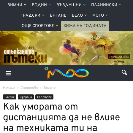
ЗИМНИ
ВОДНИ
ВЪЗДУШНИ
ПЛАНИНСКИ
ГРАДСКИ
БЯГАНЕ
ВЕЛО
МОТО
ОЩЕ СПОРТОВЕ
ХИЖА НА ГОДИНАТА
Начало
Спортове
Бягане
Бягане
Избрано
Спортове
Как умората от
дистанцията да не влияе
на техниката ти на