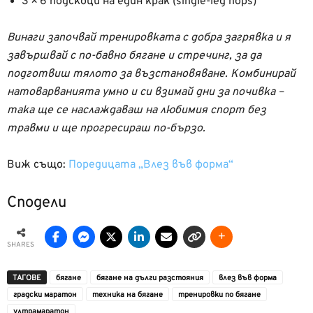
3 × 6 подскоци на един крак (single-leg hops)
Винаги започвай тренировката с добра загрявка и я
завършвай с по-бавно бягане и стречинг, за да
подготвиш тялото за възстановяване. Комбинирай
натоварванията умно и си взимай дни за почивка –
така ще се наслаждаваш на любимия спорт без
травми и ще прогресираш по-бързо.
Виж също:
Поредицата „Влез във форма“
Сподели
SHARES
ТАГОВЕ
бягане
бягане на дълги разстояния
влез във форма
градски маратон
техника на бягане
тренировки по бягане
ултрамаратон