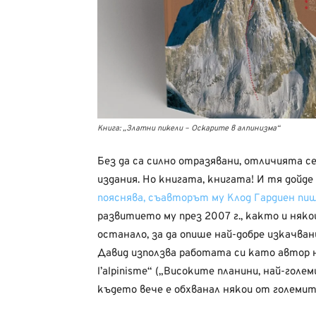
Книга: „Златни пикели – Оскарите в алпинизма“
Без да са силно отразявани, отличията с
издания. Но книгата, книгата! И тя дойде
пояснява, съавторът му Клод Гардиен пи
развитието му през 2007 г., както и няк
останало, за да опише най-добре изкачва
Давид използва работата си като автор на
l’alpinisme“ („Високите планини, най-голем
където вече е обхванал някои от големит