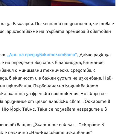
ата за България. Погледнато от знанието, че това е
ия, присъствахме на първата премиера в световен
 от
„Дни на предизвикателствата“,
Давид разказа
ие на определен вид стил в алпинизма, внимание
ачвания с минимални технически средства, с
а, в екипност и е важен духът на изкачване. Най-
рни изкачвания. Първоначално възниква като
ока планина за френски постижения. Но скоро се
а признание от целия алпийски свят. „Оскарите в
т Ню Йорк Таймс. Така се познават наградите и в
ерене обхващат „Златните пикели – Оскарите в
ик е различно „Най-красивите изкачвания“.