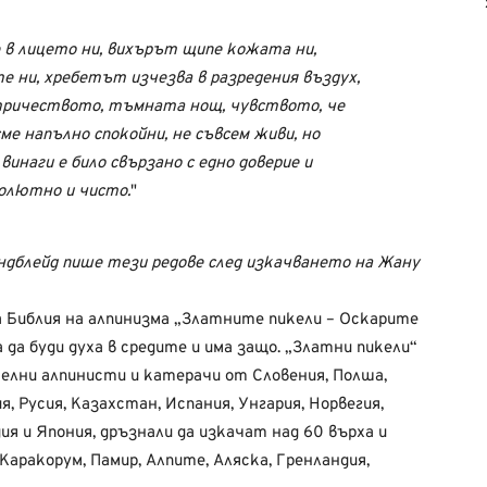
е в лицето ни, вихърът щипе кожата ни,
е ни, хребетът изчезва в разредения въздух,
тричеството, тъмната нощ, чувството, че
сме напълно спокойни, не съвсем живи, но
инаги е било свързано с едно доверие и
солютно и чисто.
дблейд пише тези редове след изкачването на Жану
а Библия на алпинизма „Златните пикели – Оскарите
 да буди духа в средите и има защо. „Златни пикели“
елни алпинисти и катерачи от Словения, Полша,
, Русия, Казахстан, Испания, Унгария, Норвегия,
я и Япония, дръзнали да изкачат над 60 върха и
аракорум, Памир, Алпите, Аляска, Гренландия,