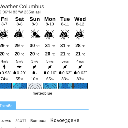
meteoblue
Тагове
Колоездене
Витоша
SCOTT
GARMIN