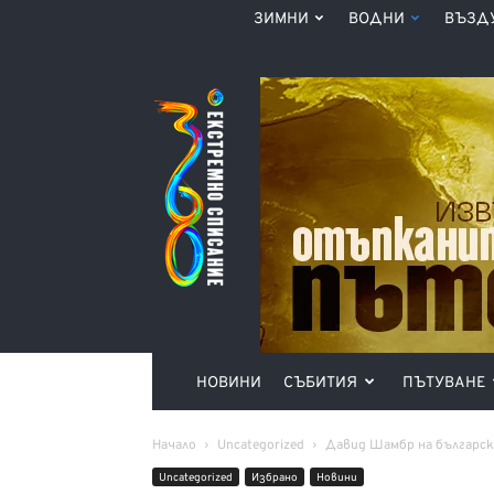
ЗИМНИ
ВОДНИ
ВЪЗД
Списание
360°
НОВИНИ
СЪБИТИЯ
ПЪТУВАНЕ
Начало
Uncategorized
Давид Шамбр на българска
Uncategorized
Избрано
Новини