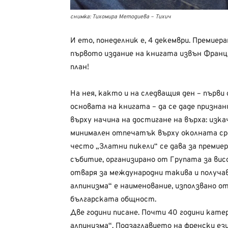
снимка: Тихомира Методиева – Тихич
И ето, понеделник е, 4 декември. Премиер
първото издание на книгата извън Франц
план!
На нея, както и на следващия ден – първи
основата на книгата – да се даде признан
върху начина на достигане на върха: изк
минимален отпечатък върху околната сред
често „Златни пикели“ се дава за премие
събитие, организирано от Групата за вис
отваря за международни такива и получав
алпинизма“ е наименование, използвано о
българската общност.
Две години писане. Почти 40 години кат
алпинизма“. Подзаглавието на френски ез