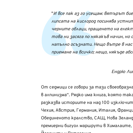
И все пак аз го усещам: вятърът би
липсата на кислород посинява устнит
черните облаци, пращенето на елек
това ни засяга по някакъв начин, но 
напълно осъзнати. Нещо вътре в нас в
приемане на всичко; нещо, някъде аб
Ендрю Лин
От седмици се говори за тази своеобразн
в алпинизма“. Рядко има книга, която така
разказва историите на над 100 изключит
Чехия, Австрия, Германия, Италия, Франция
Обединеното кралство, САЩ, Нова Зеланди
премиерни бигуол маршрути в Хималаите, К