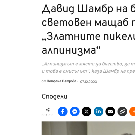
Давид Шамбр на б
световен мащаб 
„Златните пикели
алпинизма“
„Алпинизмът е място за бягство, за т
и това е смисълът“, каза Шамбр на пр
от
Петрана Петрова
-
07.12.2023
Сподели
SHARES