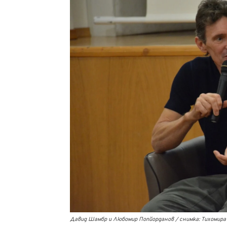
Давид Шамбр и Любомир Попйорданов / снимка: Тихомира