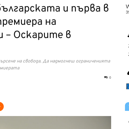
ългарската и първа в
премиера на
 – Оскарите в
ърсене на свобода. Да надмогнеш ограниченията
емиерата
0