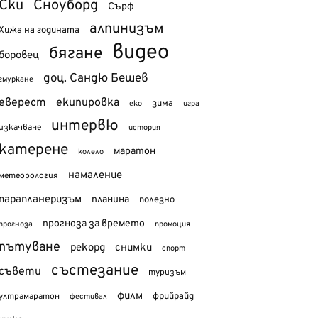
Ски
Сноуборд
Сърф
алпинизъм
Хижа на годината
видео
бягане
боровец
доц. Сандю Бешев
гмуркане
еверест
екипировка
зима
еко
игра
интервю
изкачване
история
катерене
маратон
колело
намаление
метеорология
парапланеризъм
планина
полезно
прогноза за времето
прогноза
промоция
пътуване
рекорд
снимки
спорт
състезание
съвети
туризъм
филм
фрийрайд
ултрамаратон
фестивал