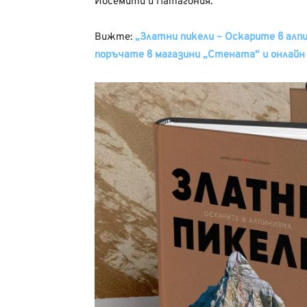
Йосемити и Патагония.
Вижте:
„Златни пикели – Оскарите в алпин
поръчате в магазини „Стената“ и онлайн