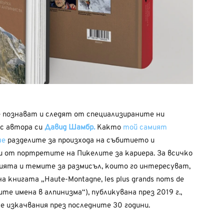
е познават и следят от специализираните ни
 с автора си
Давид Шамбр.
Както
той самият
ше
разделите за произхода на събитието и
ои от портретите на Пикелите за кариера. За всичко
нията и темите за размисъл, които го интересуват,
 книгата „Haute-Montagne, les plus grands noms de
ите имена в алпинизма“), публикувана през 2019 г.,
е изкачвания през последните 30 години.