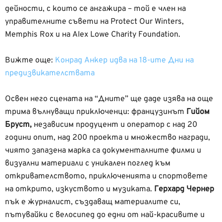
дейности, с които се ангажира – той е член на
управителните съвети на Protect Our Winters,
Memphis Rox и на Alex Lowe Charity Foundation.
Вижте още:
Конрад Анкер идва на 18-ите Дни на
предизвикателствата
Освен него сцената на “Дните” ще даде изява на още
трима вълнуващи приключенци: французинът
Гийом
Бруст,
независим продуцент и оператор с над 20
години опит, над 200 проекта и множество награди,
чиято запазена марка са документалните филми и
визуални материали с уникален поглед към
откривателството, приключенията и спортовете
на открито, изкуството и музиката.
Герхард Чернер
пък е журналист, създаващ материалите си,
пътувайки с велосипед до едни от най-красивите и