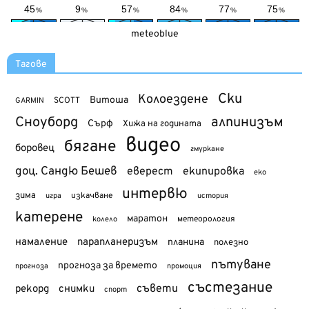
meteoblue
Тагове
Ски
Колоездене
Витоша
SCOTT
GARMIN
Сноуборд
алпинизъм
Сърф
Хижа на годината
видео
бягане
боровец
гмуркане
доц. Сандю Бешев
еверест
екипировка
еко
интервю
зима
изкачване
история
игра
катерене
маратон
метеорология
колело
намаление
парапланеризъм
планина
полезно
пътуване
прогноза за времето
прогноза
промоция
състезание
съвети
рекорд
снимки
спорт