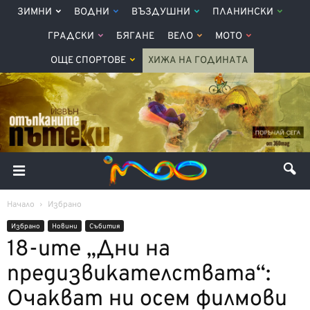
ЗИМНИ
ВОДНИ
ВЪЗДУШНИ
ПЛАНИНСКИ
ГРАДСКИ
БЯГАНЕ
ВЕЛО
МОТО
ОЩЕ СПОРТОВЕ
ХИЖА НА ГОДИНАТА
Начало
Избрано
Избрано
Новини
Събития
18-ите „Дни на
предизвикателствата“:
Очакват ни осем филмови