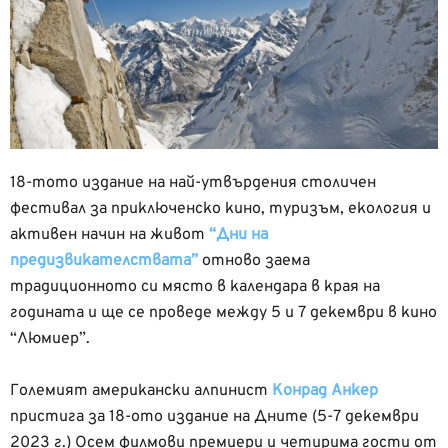
18-тото издание на най-утвърдения столичен
фестивал за приключенско кино, туризъм, екология и
активен начин на живот
“Дни на
предизвикателствата”
отново заема
традиционното си място в календара в края на
годината и ще се проведе между 5 и 7 декември в кино
“Люмиер”.
Големият американски алпинист
Конрад Анкер
пристига за 18-ото издание на Дните (5-7 декември
2023 г.) Осем филмови премиери и четирима гости от