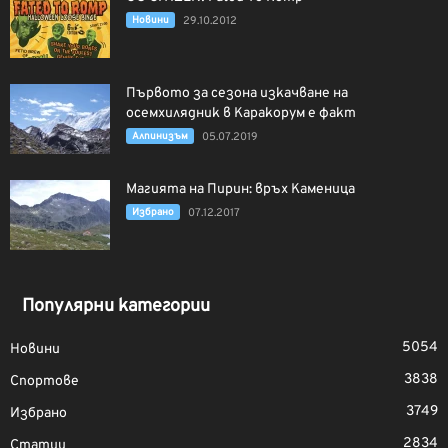
Новини
29.10.2012
Първото за сезона изкачване на
осемхилядник в Каракорум е факт
Алпинизъм
05.07.2019
Магията на Пирин: връх Каменица
Избрано
07.12.2017
Популярни категории
5054
Новини
3838
Спортове
3749
Избрано
2834
Статии