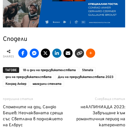
Сподели
SHARES
ТАГОВЕ
18-и дни на предизвикателствата
Stenata
дни на предизвикателствата
Дни на предизвикателствата 2023
Конрад Анкер
магазини стената
предишна статия
Следваща статия
Спомените на доц. Сандю
неАЛПИНИАДА 2023:
Бешев: Неочакваната среща
Завръщане към
със Светлана в подножието
романтичния период на
на Елбрус
катеренето