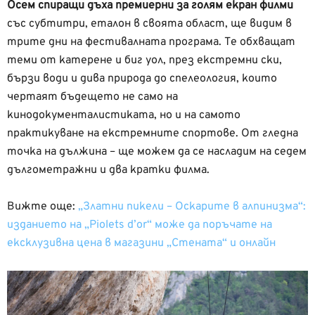
Осем спиращи дъха премиерни за голям екран филми
със субтитри, еталон в своята област, ще видим в
трите дни на фестивалната програма. Те обхващат
теми от катерене и биг уол, през екстремни ски,
бързи води и дива природа до спелеология, които
чертаят бъдещето не само на
кинодокументалистиката, но и на самото
практикуване на екстремните спортове. От гледна
точка на дължина – ще можем да се насладим на седем
дългометражни и два кратки филма.
Вижте още:
„Златни пикели – Оскарите в алпинизма“:
изданието на „Piolets d’or“ може да поръчате на
ексклузивна цена в магазини „Стената“ и онлайн