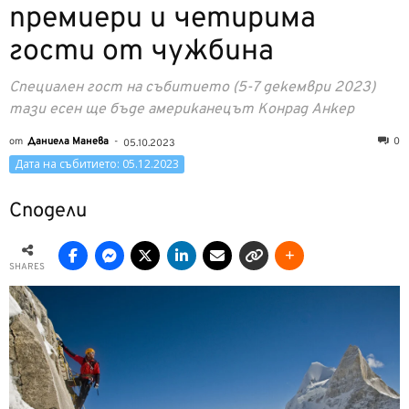
премиери и четирима
гости от чужбина
Специален гост на събитието (5-7 декември 2023)
тази есен ще бъде американецът Конрад Анкер
от
Даниела Манева
-
0
05.10.2023
Дата на събитието: 05.12.2023
Сподели
SHARES