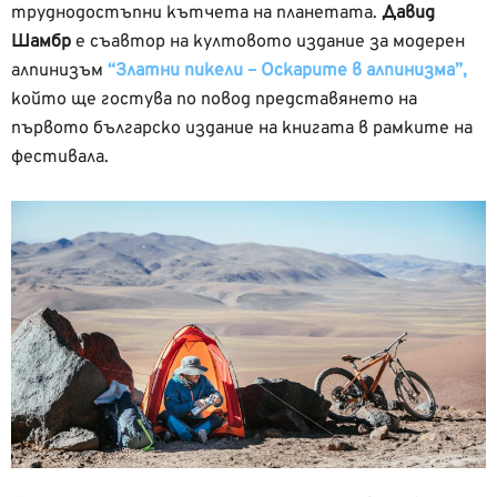
труднодостъпни кътчета на планетата.
Давид
Шамбр
е съавтор на култовото издание за модерен
алпинизъм
“Златни пикели – Оскарите в алпинизма”,
който ще гостува по повод представянето на
първото българско издание на книгата в рамките на
фестивала.