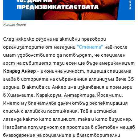
Конрад Анкер
След няколко сезона на активни преговори
организаторите от магазини
“Стената”
най-после
имат удоволствието да потвърдят, че специален
гост на събитието тази есен ще бъде американецът
Конрад Анкер
– иконична личност, пишеща специална
глава в историята на съвременния алпинизъм вече 35
години. В актива си Анкер има изкачвания и премиери
в Хималаите, Каракорум, Антарктида, Йосемити.
Името му впечатлява далеч отвъд респектиращия
списък с алпийски постижения. Той e истинска
легенда както като алпинист, така и като визионер.
Неговата популярност се простира в световен мащаб
благодарение на социалните и благотворителни