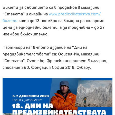
Билети за събитието са в продажба в магазини
“Стената” и онлайн на
www.predizvikatelstva.com/
билети
като до 13 ноември са валидни ранни промо
цени за еднодневни билети, а за тридневни – до 27
ноември включително.
Партньори на 18-тото издание на “Дни на
предизвикателствата” са: Одисея-Ин, магазини
“Стената”, Ozone.bg, Френски институт България,
списание 360, Фондация София 2018, Субару.