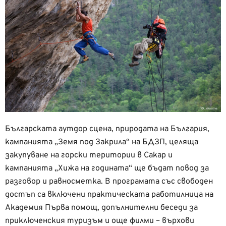
Българската аутдор сцена, природата на България,
кампанията „Земя под Закрила“ на БДЗП, целяща
закупуване на горски територии в Сакар и
кампанията „Хижа на годината“ ще бъдат повод за
разговор и равносметка. В програмата със свободен
достъп са включени практическата работилница на
Академия Първа помощ, допълнителни беседи за
приключенския туризъм и още филми – върхови