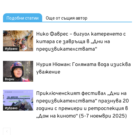
Подобни статии
Още от същия автор
Нико Фаврес – бигуол катеренето с
китара се завръща в „Дни на
предизвикателствата“
Избрано
Нурия Нюман: Голямата вода изисква
уважение
Водни
Приключенският фестивал „Дни на
предизвикателствата“ празнува 20
години с премиери и ретроспекция в
Избрано
„Дом на киното“ (5-7 ноември 2025)