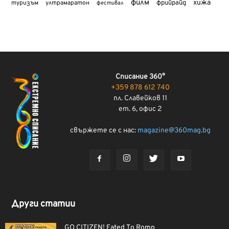
филм
хижа
туризъм
фрийрайд
ултрамаратон
фестивал
Списание 360°
+359 878 612 740
пл. Славейков 11
ет. 6, офис 2
свържете се с нас:
magazine@360mag.bg
Други статии
GO CITIZEN! Fated To Romp