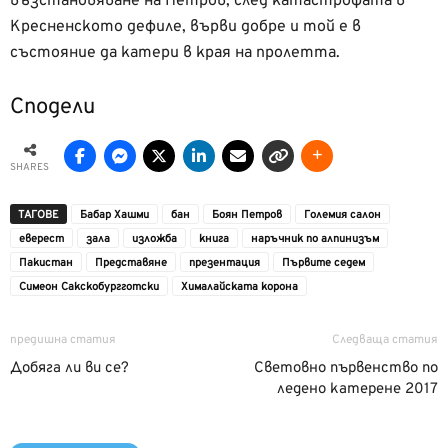
възстановяване на Петров, след катастрофата в
Кресненското дефиле, върви добре и той е в
състояние да катери в края на пролетта.
Сподели
SHARES
ТАГОВЕ
Бабар Хашми
бан
Боян Петров
Големия салон
еверест
зала
изложба
книга
наръчник по алпинизъм
Пакистан
Представяне
презентация
Първите седем
Симеон Сакскобургготски
Хималайската корона
предишна статия
Следваща статия
Добяга ли ви се?
Световно първенство по
ледено катерене 2017