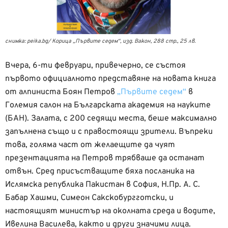
снимка: peika.bg/ Корица „Първите седем“, изд. Вакон, 288 стр., 25 лв.
Вчера, 6-ти февруари, привечерно, се състоя
първото официалното представяне на новата книга
от алпиниста Боян Петров
„Първите седем“
в
Големия салон на Българската академия на науките
(БАН). Залата, с 200 седящи места, беше максимално
запълнена също и с правостоящи зрители. Въпреки
това, голяма част от желаещите да чуят
презентацията на Петров трябваше да останат
отвън. Сред присъстващите бяха посланика на
Ислямска република Пакистан в София, Н.Пр. А. С.
Бабар Хашми, Симеон Сакскобургготски, и
настоящият министър на околната среда и водите,
Ивелина Василева, както и други значими лица.