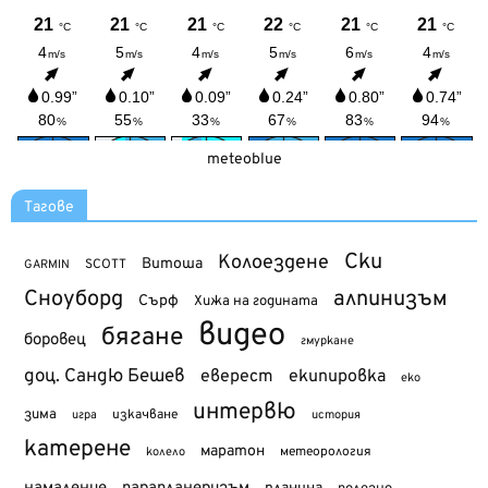
meteoblue
Тагове
Ски
Колоездене
Витоша
SCOTT
GARMIN
Сноуборд
алпинизъм
Сърф
Хижа на годината
видео
бягане
боровец
гмуркане
доц. Сандю Бешев
еверест
екипировка
еко
интервю
зима
изкачване
история
игра
катерене
маратон
метеорология
колело