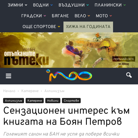
ЗИМНИ
ВОДНИ
ВЪЗДУШНИ
ПЛАНИНСКИ
ГРАДСКИ
БЯГАНЕ
ВЕЛО
МОТО
ОЩЕ СПОРТОВЕ
ХИЖА НА ГОДИНАТА
Начало
Катерене
Алпинизъм
Алпинизъм
Катерене
Новини
Спортове
Сензационен интерес към
книгата на Боян Петров
Големият салон на БАН не успя да побере всички