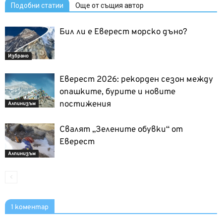
Подобни статии
Още от същия автор
Бил ли е Еверест морско дъно?
Избрано
Еверест 2026: рекорден сезон между
опашките, бурите и новите
постижения
Алпинизъм
Свалят „Зелените обувки“ от
Еверест
Алпинизъм
1 коментар