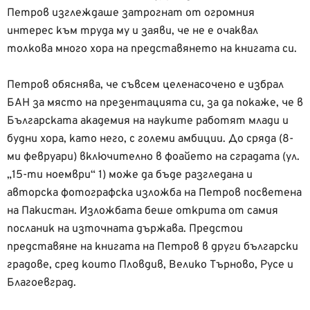
Петров изглеждаше затрогнат от огромния
интерес към труда му и заяви, че не е очаквал
толкова много хора на представянето на книгата си.
Петров обяснява, че съвсем целенасочено е избрал
БАН за място на презентацията си, за да покаже, че в
Българската академия на науките работят млади и
будни хора, като него, с големи амбиции. До сряда (8-
ми февруари) включително в фоайето на сградата (ул.
„15-ти ноември“ 1) може да бъде разгледана и
авторска фотографска изложба на Петров посветена
на Пакистан. Изложбата беше открита от самия
посланик на източната държава. Предстои
представяне на книгата на Петров в други български
градове, сред които Пловдив, Велико Търново, Русе и
Благоевград.