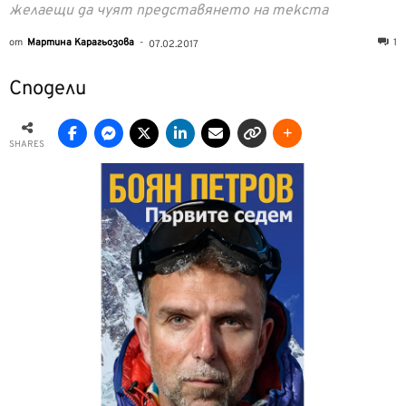
желаещи да чуят представянето на текста
от
Мартина Карагьозова
-
1
07.02.2017
Сподели
SHARES