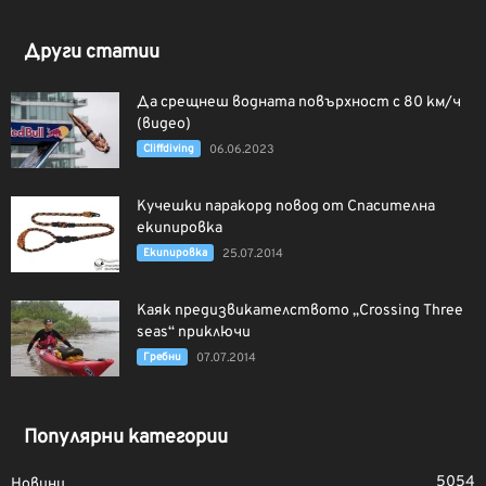
Други статии
Да срещнеш водната повърхност с 80 км/ч
(видео)
Cliffdiving
06.06.2023
Кучешки паракорд повод от Спасителна
екипировка
Екипировка
25.07.2014
Каяк предизвикателството „Crossing Three
seas“ приключи
Гребни
07.07.2014
Популярни категории
5054
Новини