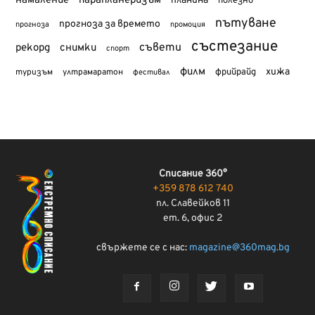
намаление
парапланеризъм
планина
полезно
пътуване
прогноза за времето
прогноза
промоция
състезание
съвети
рекорд
снимки
спорт
филм
хижа
туризъм
фрийрайд
ултрамаратон
фестивал
Списание 360°
+359 878 612 740
пл. Славейков 11
ет. 6, офис 2
свържете се с нас:
magazine@360mag.bg