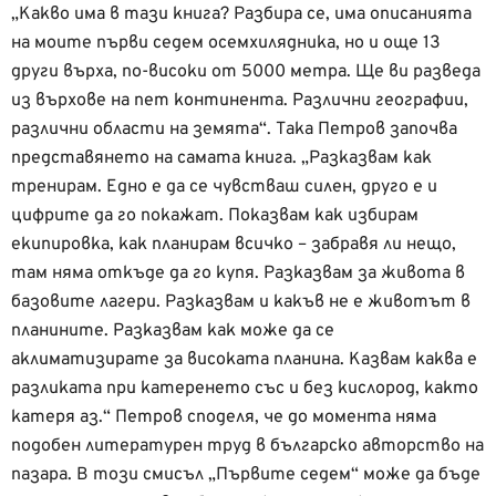
„Какво има в тази книга? Разбира се, има описанията
на моите първи седем осемхилядника, но и още 13
други върха, по-високи от 5000 метра. Ще ви разведа
из върхове на пет континента. Различни географии,
различни области на земята“. Така Петров започва
представянето на самата книга. „Разказвам как
тренирам. Едно е да се чувстваш силен, друго е и
цифрите да го покажат. Показвам как избирам
екипировка, как планирам всичко – забравя ли нещо,
там няма откъде да го купя. Разказвам за живота в
базовите лагери. Разказвам и какъв не е животът в
планините. Разказвам как може да се
аклиматизирате за високата планина. Казвам каква е
разликата при катеренето със и без кислород, както
катеря аз.“ Петров споделя, че до момента няма
подобен литературен труд в българско авторство на
пазара. В този смисъл „Първите седем“ може да бъде