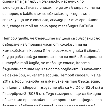
сметната за първия български наръчник по
алпинизъм. „Така го описах, че да има вътре личната
история, с какво съм се сблъскал аз, къде съм се
спрял, защо не е станало, анализирал съм грешките
си“, споделя той по-рано пред телевизия БиТиВи.
Петров заяви, че бъдещите му цели са свързани със
събиране на втората част от колекцията на
Хималайската корона (14-те осемхилядника в света),
без да дава срок за постигането на това. В скорошно
интервю той казва, че това ще стане, когато
възможностите му и съдбата позволят. В началото
на декември, миналата година, Петров сподели, че за
2017 г. крои планове за изкачване на три върха, един,
от които, Еверест. Другите два са Чо Ойю (8201 м.) и
Гашербрум-2 (8035 м.). Тези намерения ще са валидни
обаче само при положение, че процесът на физическо