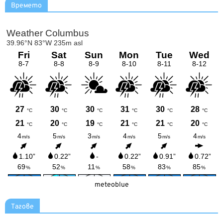
Времето
meteoblue
Тагове