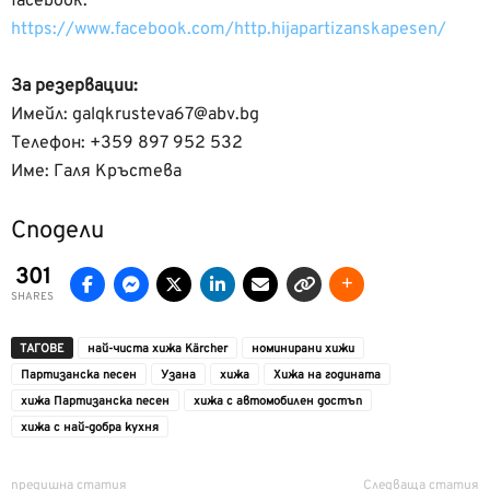
facebook:
https://www.facebook.com/http.hijapartizanskapesen/
За резервации:
Имейл: galqkrusteva67@abv.bg
Телефон: +359 897 952 532
Име: Галя Кръстева
Сподели
301
SHARES
ТАГОВЕ
най-чиста хижа Kärcher
номинирани хижи
Партизанска песен
Узана
хижа
Хижа на годината
хижа Партизанска песен
хижа с автомобилен достъп
хижа с най-добра кухня
предишна статия
Следваща статия