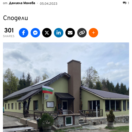
от
Даниела Манева
-
1
05.04.2023
Сподели
301
SHARES