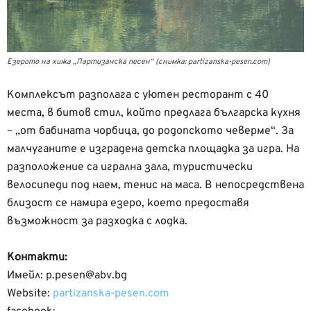
Езерото на хижа „Партизанска песен“ (снимка: partizanska-pesen.com)
Комплексът разполага с уютен ресторант с 40
места, в битов стил, който предлага българска кухня
– „от бабината чорбица, до родопското чеверме“. За
малчуганите е изградена детска площадка за игра. На
разположение са игрална зала, туристически
велосипеди под наем, тенис на маса. В непосредствена
близост се намира езеро, което предоставя
възможност за разходка с лодка.
Контакти:
Имейл: p.pesen@abv.bg
Website:
partizanska-pesen.com