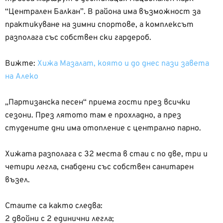
“Централен Балкан”. В района има възможност за
практикуване на зимни спортове, а комплексът
разполага със собствен ски гардероб.
Вижте:
Хижа Мазалат, която и до днес пази завета
на Алеко
„Партизанска песен“ приема гости през всички
сезони. През лятото там е прохладно, а през
студените дни има отопление с централно парно.
Хижата разполага с 32 места в стаи с по две, три и
четири легла, снабдени със собствен санитарен
възел.
Стаите са както следва:
2 двойни с 2 единични легла;