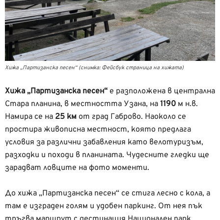
Хижа „Партизанска песен“ (снимка: Фейсбук страница на хижата)
Хижа „Партизанска песен“
е разположена в централна
Стара планина, в местността Узана, на
1190
м н.в.
Намира се на
25 км
от град Габрово. Наоколо се
простира живописна местност, която предлага
условия за различни забавления като велотуризъм,
разходки и походи в планината. Чудесните гледки ще
зарадват ловците на фото моменти.
До хижа „Партизанска песен“ се стига лесно с кола, а
там е изграден голям и удобен паркинг. От нея пък
тръгва маршрут с дестинация Национален парк