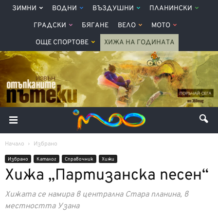
ЗИМНИ
ВОДНИ
ВЪЗДУШНИ
ПЛАНИНСКИ
ГРАДСКИ
БЯГАНЕ
ВЕЛО
МОТО
ОЩЕ СПОРТОВЕ
ХИЖА НА ГОДИНАТА
Начало
Избрано
Избрано
Каталог
Справочник
Хижи
Хижа „Партизанска песен“
Хижата се намира в централна Стара планина, в
местността Узана