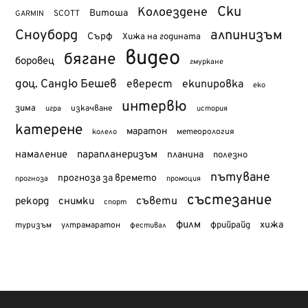
Ски
Колоездене
Витоша
SCOTT
GARMIN
Сноуборд
алпинизъм
Сърф
Хижа на годината
видео
бягане
боровец
гмуркане
доц. Сандю Бешев
еверест
екипировка
еко
интервю
зима
изкачване
история
игра
катерене
маратон
метеорология
колело
намаление
парапланеризъм
планина
полезно
пътуване
прогноза за времето
прогноза
промоция
състезание
съвети
рекорд
снимки
спорт
филм
хижа
туризъм
фрийрайд
ултрамаратон
фестивал