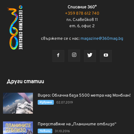
Списание 360°
+359 878 612 740
пл. Славейков 11
ет. 6, офис 2
свържете се с нас:
magazine@360mag.bg
Други статии
Видео: Облачна база 5500 метра над Монблан!
Избрано
02.07.2019
Представяне на „Планините отблизо“
Новини
31.10.2016