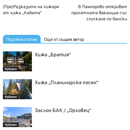
(Пре)Разказите на хижаря
В Пампорово откриват
от хижа „Кабата“
пролетната ваканция със
спускане по бански
Подобни статии
Още от същия автор
Хижа „Братия“
Избрано
Хижа „Планинарска песен“
Избрано
Заслон БАК / „Орловец“
Избрано