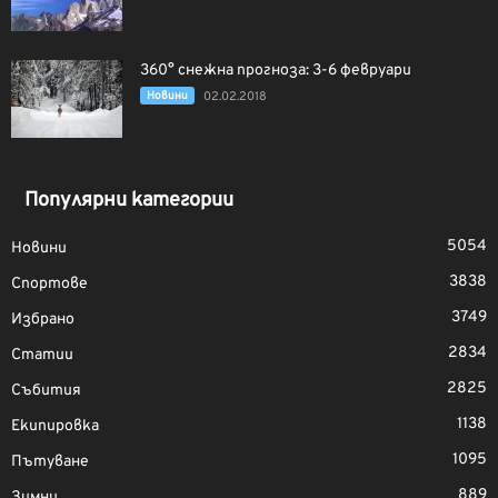
360° снежна прогноза: 3-6 февруари
Новини
02.02.2018
Популярни категории
5054
Новини
3838
Спортове
3749
Избрано
2834
Статии
2825
Събития
1138
Екипировка
1095
Пътуване
889
Зимни