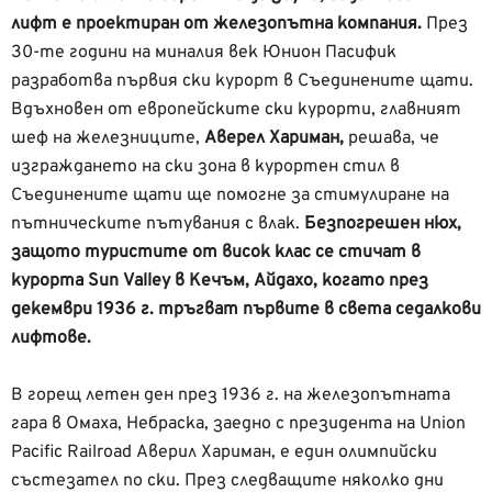
лифт е проектиран от железопътна компания.
През
30-те години на миналия век Юнион Пасифик
разработва първия ски курорт в Съединените щати.
Вдъхновен от европейските ски курорти, главният
шеф на железниците,
Аверел Хариман,
решава, че
изграждането на ски зона в курортен стил в
Съединените щати ще помогне за стимулиране на
пътническите пътувания с влак.
Безпогрешен нюх,
защото туристите от висок клас се стичат в
курорта Sun Valley в Кечъм, Айдахо, когато през
декември 1936 г. тръгват първите в света седалкови
лифтове.
В горещ летен ден през 1936 г. на железопътната
гара в Омаха, Небраска, заедно с президента на Union
Pacific Railroad Аверил Хариман, е един олимпийски
състезател по ски. През следващите няколко дни