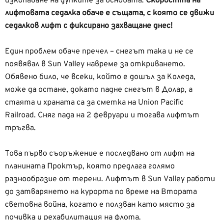
изкопаване на дупките за основата.
Скоростта на
лифтовата седалка обаче е същата, с която се движи
седалков лифт с фиксирано захващане днес!
Един проблем обаче пречел – снегът така и не се
появявал в Sun Valley навреме за откриването.
Обявено било, че всеки, който е дошъл за Коледа,
може да остане, докато падне снегът в Долар, а
стаята и храната са за сметка на Union Pacific
Railroad. Сняг пада на 2 февруари и тогава лифтът
тръгва.
Това първо съоръжение е последвано от лифт на
планината Проктър, която предлага голямо
разнообразие от терени. Лифтът в Sun Valley работи
до затварянето на курорта по време на Втората
световна война, когато е ползван като място за
почивка и рехабилитация на флота.