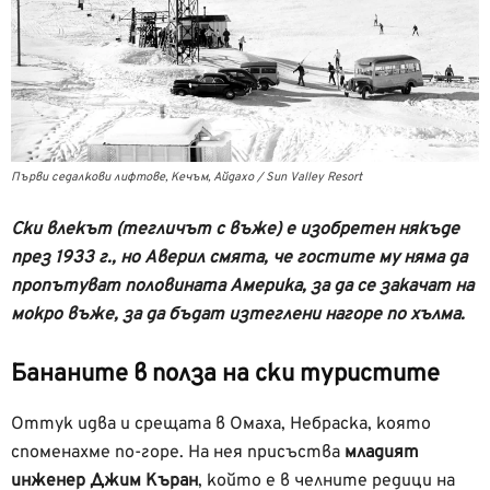
Първи седалкови лифтове, Кечъм, Айдахо / Sun Valley Resort
Ски влекът (тегличът с въже) е изобретен някъде
през 1933 г., но Аверил смята, че гостите му няма да
пропътуват половината Америка, за да се закачат на
мокро въже, за да бъдат изтеглени нагоре по хълма.
Бананите в полза на ски туристите
Оттук идва и срещата в Омаха, Небраска, която
споменахме по-горе. На нея присъства
младият
инженер Джим Къран
, който е в челните редици на