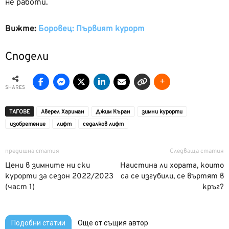
не работи.
Вижте:
Боровец: Първият курорт
Сподели
SHARES
ТАГОВЕ
Аверел Хариман
Джим Къран
зимни курорти
изобретение
лифт
седалков лифт
предишна статия
Следваща статия
Цени в зимните ни ски
Наистина ли хората, които
курорти за сезон 2022/2023
са се изгубили, се въртят в
(част 1)
кръг?
Подобни статии
Още от същия автор