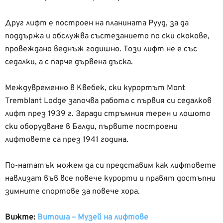
Друг лифт е построен на планината Рууд, за да
поддържа и обслужва състезанието по ски скокове,
провеждано веднъж годишно. Този лифт не е със
седалки, а с парче дървена дъска.
Междувременно в Квебек, ски курортът Mont
Tremblant Lodge започва работа с първия си седалков
лифт през 1939 г. Заради стръмния терен и лошото
ски оборудване в Балди, първите построени
лифтовете са през 1941 година.
По-нататък можем да си представим как лифтовете
навлизат във все повече курорти и правят достъпни
зимните спортове за повече хора.
Вижте:
Витоша – Музей на лифтове