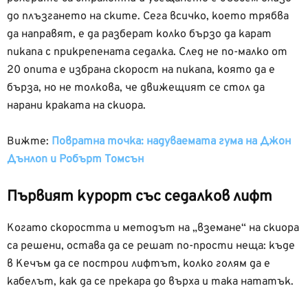
до плъзгането на ските. Сега всичко, което трябва
да направят, е да разберат колко бързо да карат
пикапа с прикрепената седалка. След не по-малко от
20 опита е избрана скорост на пикапа, която да е
бърза, но не толкова, че движещият се стол да
нарани краката на скиора.
Вижте:
Повратна точка: надуваемата гума на Джон
Дънлоп и Робърт Томсън
Първият курорт със седалков лифт
Когато скоростта и методът на „вземане“ на скиора
са решени, остава да се решат по-прости неща: къде
в Кечъм да се построи лифтът, колко голям да е
кабелът, как да се прекара до върха и така нататък.