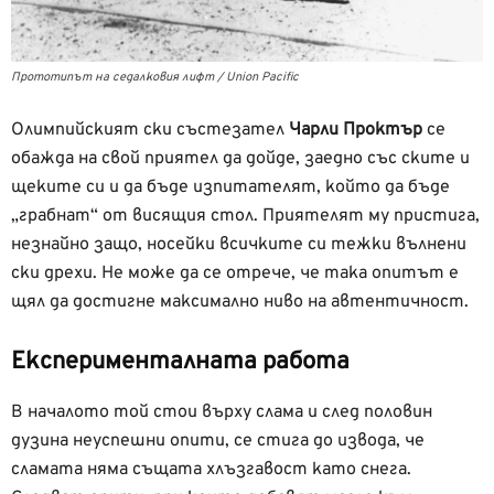
Прототипът на седалковия лифт / Union Pacific
Олимпийският ски състезател
Чарли Проктър
се
обажда на свой приятел да дойде, заедно със ските и
щеките си и да бъде изпитателят, който да бъде
„грабнат“ от висящия стол. Приятелят му пристига,
незнайно защо, носейки всичките си тежки вълнени
ски дрехи. Не може да се отрече, че така опитът е
щял да достигне максимално ниво на автентичност.
Експерименталната работа
В началото той стои върху слама и след половин
дузина неуспешни опити, се стига до извода, че
сламата няма същата хлъзгавост като снега.