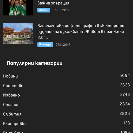
важна операция
Зимни
06.03.2026
Зашеметяващи фотографии във второто
издание на изложбата „Живот в оранжево
2.0“...
Култура
07.11.2019
Популярни категории
5054
Новини
3838
Спортове
3748
Избрано
2834
Статии
2825
Събития
1138
Екипировка
1095