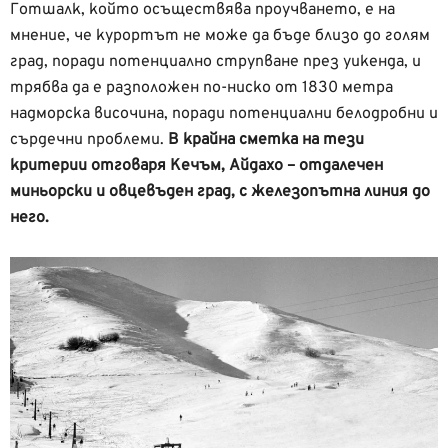
Готшалк, който осъществява проучването, е на
мнение, че курортът не може да бъде близо до голям
град, поради потенциално струпване през уикенда, и
трябва да е разположен по-ниско от 1830 метра
надморска височина, поради потенциални белодробни и
сърдечни проблеми.
В крайна сметка на тези
критерии отговаря Кечъм, Айдахо – отдалечен
миньорски и овцевъден град, с железопътна линия до
него.