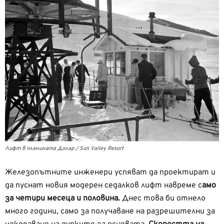
Лифт в планината Долар / Sun Valley Resort
Железопътните инженери успяват да проектират и
да пуснат новия модерен седалков лифт навреме с
амо
за четири месеца и половина.
Днес това би отнело
много години, само за получаване на разрешителни за