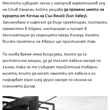
Мястото избират лесно с находчив маркетингов ход
на Стив Ханаган, който решава
да промени името на
курорта от Кечъм на Сън Велей (Sun Valley).
Запланувано е лифтът да бъде проектиран, построен,
преместен в Айдахо, инсталиран и пуснат в
експлоатация до седмицата преди Коледа, когато
всички приятели на Аверил ще пристигнат там.
По онова време няма булдозери, които да са
достатъчно мощни, за да теглят кабела нагоре по
хълма, така че те събират трийсетина товарни
мулета, които да носят намотки от кабела и ги
подкарват едно след друго нагоре по склона на
планината Долар.