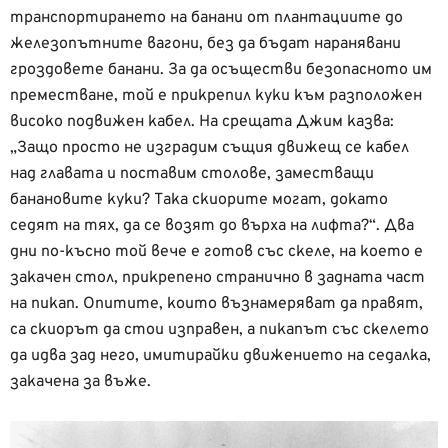
транспортирането на банани от плантациите до
железопътните вагони, без да бъдат наранявани
гроздовете банани. За да осъществи безопасното им
преместване, той е прикрепил куки към разположен
високо подвижен кабел. На срещата Джим казва:
„Защо просто не изградим същия движещ се кабел
над главата и поставим столове, заместващи
банановите куки? Така скиорите могат, докато
седят на тях, да се возят до върха на лифта?“. Два
дни по-късно той вече е готов със скеле, на което е
закачен стол, прикрепено странично в задната част
на пикап. Опитите, които възнамеряват да правят,
са скиорът да стои изправен, а пикапът със скелето
да идва зад него, имитирайки движението на седалка,
закачена за въже.