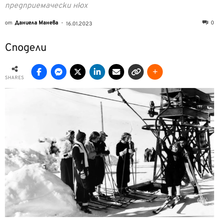
предприемачески нюх
от
Даниела Манева
-
0
16.01.2023
Сподели
SHARES