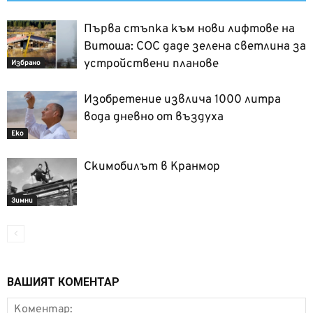
Първа стъпка към нови лифтове на
Витоша: СОС даде зелена светлина за
устройствени планове
Избрано
Изобретение извлича 1000 литра
вода дневно от въздуха
Еко
Скимобилът в Кранмор
Зимни
ВАШИЯТ КОМЕНТАР