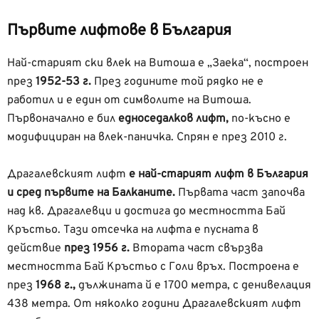
Първите лифтове в България
Най-старият ски влек на Витоша е „Заека“, построен
през
1952-53 г.
През годините той рядко не е
работил и е един от символите на Витоша.
Първоначално е бил
едноседалков лифт,
по-късно е
модифициран на влек-паничка. Спрян е през 2010 г.
Драгалевският лифт
е най-старият лифт в България
и сред първите на Балканите.
Първата част започва
над кв. Драгалевци и достига до местността Бай
Кръстьо. Тази отсечка на лифта е пусната в
действие
през 1956 г.
Втората част свързва
местността Бай Кръстьо с Голи връх. Построена е
през
1968 г.,
дължината й е 1700 метра, с денивелация
438 метра. От няколко години Драгалевският лифт