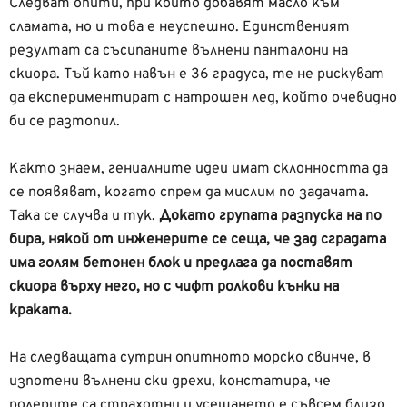
Следват опити, при които добавят масло към
сламата, но и това е неуспешно. Единственият
резултат са съсипаните вълнени панталони на
скиора. Тъй като навън е 36 градуса, те не рискуват
да експериментират с натрошен лед, който очевидно
би се разтопил.
Както знаем, гениалните идеи имат склонността да
се появяват, когато спрем да мислим по задачата.
Така се случва и тук.
Докато групата разпуска на по
бира, някой от инженерите се сеща, че зад сградата
има голям бетонен блок и предлага да поставят
скиора върху него, но с чифт ролкови кънки на
краката.
На следващата сутрин опитното морско свинче, в
изпотени вълнени ски дрехи, констатира, че
ролерите са страхотни и усещането е съвсем близо