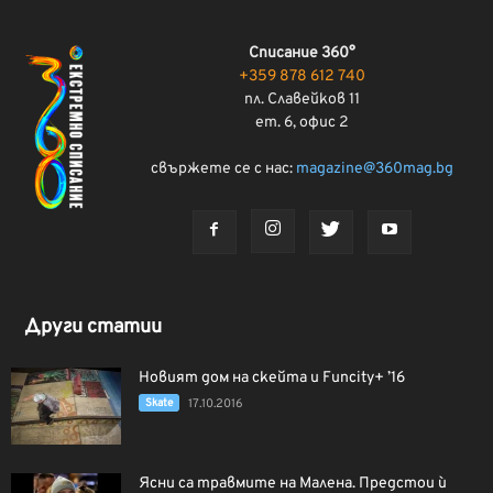
Списание 360°
+359 878 612 740
пл. Славейков 11
ет. 6, офис 2
свържете се с нас:
magazine@360mag.bg
Други статии
Новият дом на скейта и Funcity+ ’16
Skate
17.10.2016
Ясни са травмите на Малена. Предстои ѝ