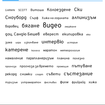
Ски
Колоездене
Витоша
SCOTT
GARMIN
Сноуборд
алпинизъм
Сърф
Хижа на годината
видео
бягане
боровец
гмуркане
доц. Сандю Бешев
еверест
екипировка
еко
интервю
зима
изкачване
история
игра
катерене
маратон
метеорология
колело
намаление
парапланеризъм
планина
полезно
пътуване
прогноза за времето
прогноза
промоция
състезание
съвети
рекорд
снимки
спорт
филм
хижа
туризъм
фрийрайд
ултрамаратон
фестивал