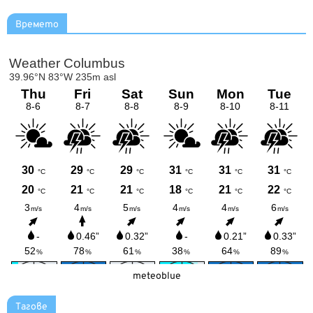
Времето
meteoblue
Тагове