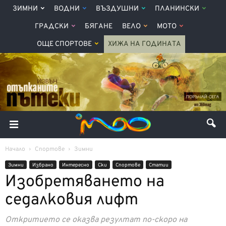
ЗИМНИ
ВОДНИ
ВЪЗДУШНИ
ПЛАНИНСКИ
ГРАДСКИ
БЯГАНЕ
ВЕЛО
МОТО
ОЩЕ СПОРТОВЕ
ХИЖА НА ГОДИНАТА
Начало
Спортове
Зимни
Зимни
Избрано
Интерeсно
Ски
Спортове
Статии
Изобретяването на
седалковия лифт
Откритието се оказва резултат по-скоро на