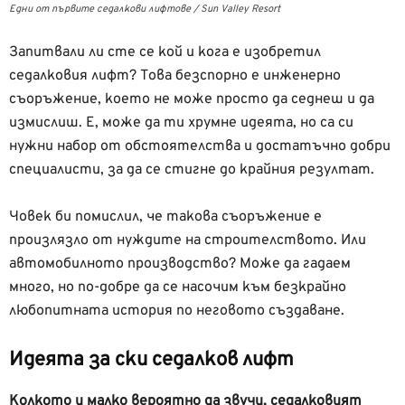
Eдни от първите седалкови лифтове / Sun Valley Resort
Запитвали ли сте се кой и кога е изобретил
седалковия лифт? Това безспорно е инженерно
съоръжение, което не може просто да седнеш и да
измислиш. Е, може да ти хрумне идеята, но са си
нужни набор от обстоятелства и достатъчно добри
специалисти, за да се стигне до крайния резултат.
Човек би помислил, че такова съоръжение е
произлязло от нуждите на строителството. Или
автомобилното производство? Може да гадаем
много, но по-добре да се насочим към безкрайно
любопитната история по неговото създаване.
Идеята за ски седалков лифт
Колкото и малко вероятно да звучи, седалковият