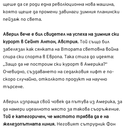
щеше да се роди една революционна нова машина,
която щеше да промени завинаги зимния планински
пейзаж по света.
Аверил вече е бил свидетел на успеха на зимния ски
курорт в Сейнт Антон, Австрия.
Той също бил
забелязал как сянката на Втората световна война
спира ски спорта в Европа. Така стига до идеята:
„Защо да не построим ски курорт в Америка?“
Очевидно, създаването на седалковия лифт е по-
скоро случайно, отколкото продукт на научно
търсене.
Аверил изпраща свой човек да пътува из Америка, за
да намери идеалното място за такова съоръжение.
Той е категоричен, че мястото трябва да е на
железопътната линия.
Неговият сътрудник Фон