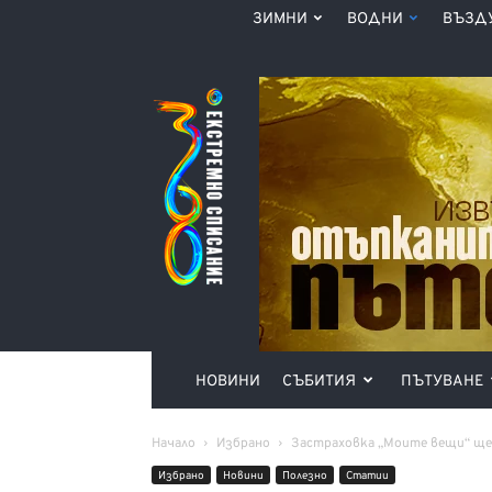
ЗИМНИ
ВОДНИ
ВЪЗД
Списание
360°
НОВИНИ
СЪБИТИЯ
ПЪТУВАНЕ
Начало
Избрано
Застраховка „Моите вещи“ ще 
Избрано
Новини
Полезно
Статии