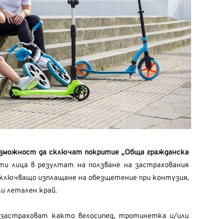
зможност да сключат покритие „Обща гражданска
ти лица в резултат на ползване на застрахования
включващо изплащане на обезщетение при контузия,
и летален край.
застраховат както велосипед, тротинетка и/или