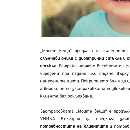
„Моите вещи“ предлага на клиентит
слънчеви очила с диоптрични стъкла и 
стъкла
. Въпреки нерядко високата си 
увредени при падане или сядане върх
нанесените щети. Покритието важи за цял
а вноските по застраховката позволява
клиента без оскъпяване.
Застраховката „Моите вещи“ е продъл
УНИКА България да предлага
зас
потребностите на клиентите
и потреб