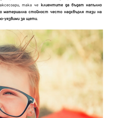
аксесоари, така че
клиентите да бъдат напълно
ято материална стойност често надхвърля тази на
 по-уязвими за щети
.