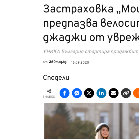
Застраховка „Мо
предпазва велоси
джаджи от увреж
УНИКА България стартира продажбите
от
360mag.bg
-
16.09.2020
Сподели
SHARES