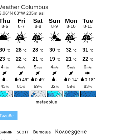
meteoblue
Тагове
Колоездене
Витоша
SCOTT
GARMIN