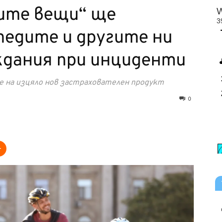
ите вещи“ ще
педите и другите ни
дания при инциденти
 на изцяло нов застрахователен продукт
0