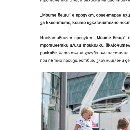
тротинетки и застраховка на диоптрични
„Моите вещи“ е продукт, ориентиран из
за клиентите, които изключително често
Иновативният продукт „
Моите вещи“ п
тротинетки и/или триколки, включител
рискове
, като пълна загуба или частична 
при пътно произшествие, злоумишлени де