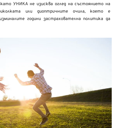
, като УНИКА не изисква оглед на състоянието на
риколката или диоптричните очила, което е
изминалите години застрахователна политика да