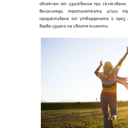
облекчен от изисквания при сключване
велосипеда, тротинетката и/или т
продиктувано от утвърдената ѝ през 
вярва изцяло на своите клиенти.