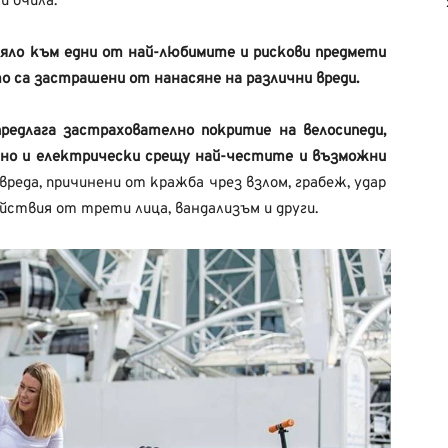
 очила.
цяло към едни от най-любимите и рискови предмети
 са застрашени от нанасяне на различни вреди.
редлага застрахователно покритие на велосипеди,
но и електрически срещу най-честите и възможни
вреда, причинени от кражба чрез взлом, грабеж, удар
йствия от трети лица, вандализъм и други.