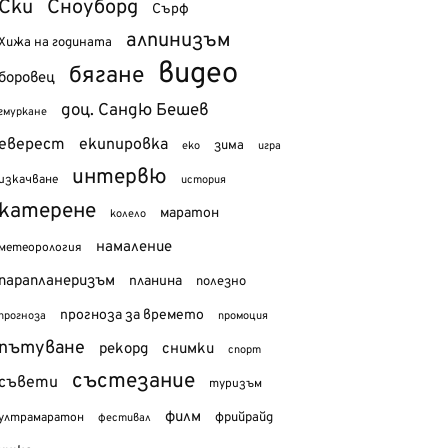
Ски
Сноуборд
Сърф
алпинизъм
Хижа на годината
видео
бягане
боровец
доц. Сандю Бешев
гмуркане
еверест
екипировка
зима
еко
игра
интервю
изкачване
история
катерене
маратон
колело
намаление
метеорология
парапланеризъм
планина
полезно
прогноза за времето
прогноза
промоция
пътуване
рекорд
снимки
спорт
състезание
съвети
туризъм
филм
фрийрайд
ултрамаратон
фестивал