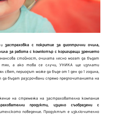
е и
застраховка с покритие за диоптрични очила,
очила за работа с компютър с коригиращи зрението
финансова стойност, очилата лесно могат да бъдат
у тях, а ако това се случи, УНИКА ще изплати
 свят, периодът може да бъде от 1 ден до 1 година,
т да бъдат разсрочвани спрямо предпочитанията на
жение на стремежа на застрахователна компания
трахователни продукти, изцяло съобразени с
ителското поведение. Продуктът е изключително