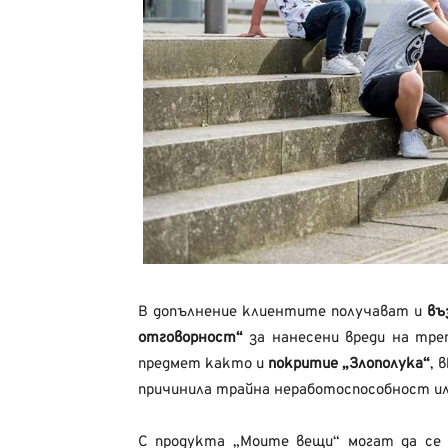
В допълнение клиентите получават и
въ
отговорност“
за нанесени вреди на тре
предмет както и
покритие „Злополука“
, 
причинила трайна неработоспособност ил
С продукта „Моите вещи“ могат да се 