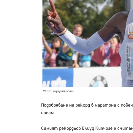
Photo: skysports.com
Подобряване на рекорд в маратона с повеч
насам.
Самият рекордьор Елиуд Кипчоге е считан