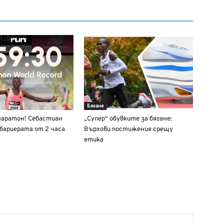
Бягане
 маратон! Себастиан
„Супер“ обувките за бягане:
 бариерата от 2 часа
Върхови постижения срещу
етика