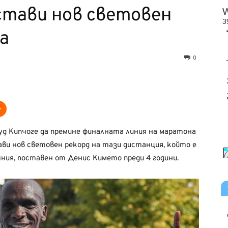
стави нов световен
а
0
иуд Кипчоге да премине финалната линия на маратона
ави нов световен рекорд на тази дистанция, който е
шния, поставен от Денис Кимето преди 4 години.