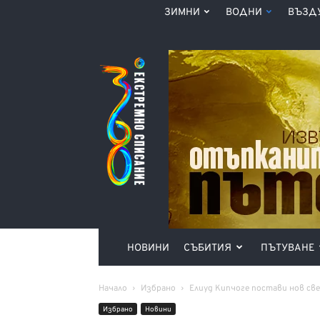
ЗИМНИ
ВОДНИ
ВЪЗД
Списание
360°
НОВИНИ
СЪБИТИЯ
ПЪТУВАНЕ
Начало
Избрано
Елиуд Кипчоге постави нов св
Избрано
Новини