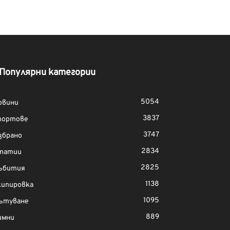
Популярни категории
5054
овини
3837
портове
3747
збрано
2834
татии
2825
ъбития
1138
кипировка
1095
ътуване
889
имни