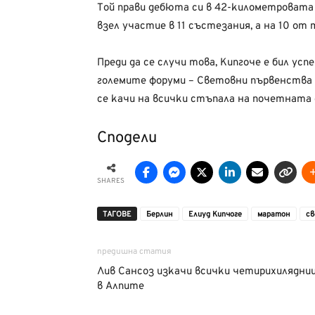
Той прави дебюта си в 42-километровата 
взел участие в 11 състезания, а на 10 от
Преди да се случи това, Кипгоче е бил усп
големите форуми – Световни първенства и
се качи на всички стъпала на почетната
Сподели
SHARES
ТАГОВЕ
Берлин
Елиуд Кипчоге
маратон
св
предишна статия
Лив Сансоз изкачи всички четирихилядни
в Алпите