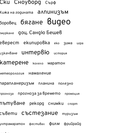
Ски
Сноуборд
Сърф
алпинизъм
Хижа на годината
видео
бягане
боровец
доц. Сандю Бешев
гмуркане
еверест
екипировка
зима
еко
игра
интервю
изкачване
история
катерене
маратон
колело
намаление
метеорология
парапланеризъм
планина
полезно
прогноза за времето
прогноза
промоция
пътуване
рекорд
снимки
спорт
състезание
съвети
туризъм
филм
фрийрайд
ултрамаратон
фестивал