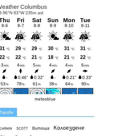
meteoblue
Тагове
Колоездене
Витоша
SCOTT
GARMIN