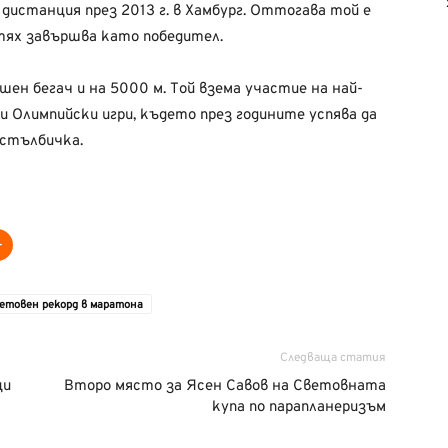
дистанция през 2013 г. в Хамбург. Оттогава той е
 тях завършва като победител.
ешен бегач и на 5000 м. Той взема участие на най-
 Олимпийски игри, където през годините успява да
 стълбичка.
етовен рекорд в маратона
Следваща статия
ци
Второ място за Ясен Савов на Световната
купа по парапланеризъм