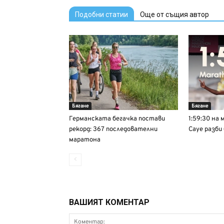
Подобни статии
Още от същия автор
Бягане
Бягане
Германската бегачка постави
1:59:30 на
рекорд: 367 последователни
Сауе разби
маратона
ВАШИЯТ КОМЕНТАР