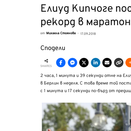
Елиуд Кипчоге по
рекорд в маратон
от
Михаела Стоянова
-
17.09.2018
Сподели
SHARES
2 часа, 1 минута и 39 секунди отне на Ел
в Берлин в неделя. С това време той пост
с 1 минута и 17 секунди по-бърз от преди