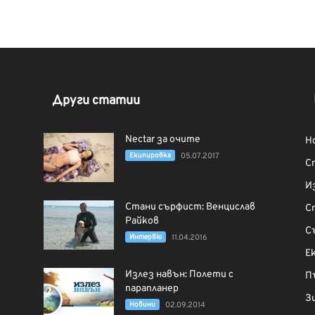
Други статии
Nectar за очите
Н
Екипировка
05.07.2017
С
И
Стани сърфист: Венцислав
С
Райков
С
Интервю
11.04.2016
Е
Излез навън: Полети с
П
парапланер
З
Новини
02.09.2014