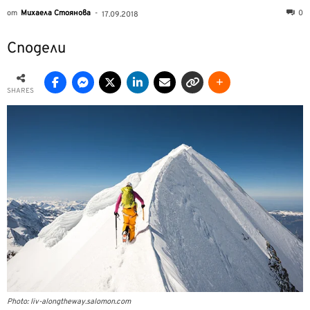
от
Михаела Стоянова
-
0
17.09.2018
Сподели
SHARES
Photo: liv-alongtheway.salomon.com