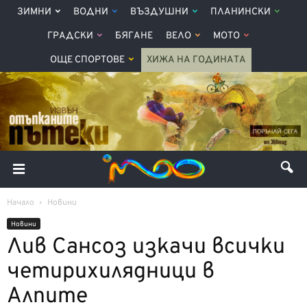
ЗИМНИ
ВОДНИ
ВЪЗДУШНИ
ПЛАНИНСКИ
ГРАДСКИ
БЯГАНЕ
ВЕЛО
МОТО
ОЩЕ СПОРТОВЕ
ХИЖА НА ГОДИНАТА
Начало
Новини
Новини
Лив Сансоз изкачи всички
четирихилядници в
Алпите