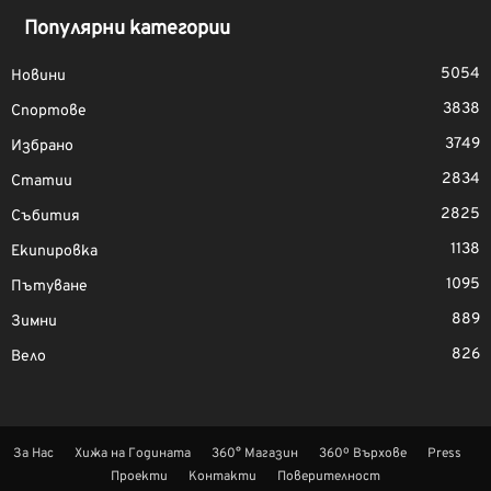
Популярни категории
5054
Новини
3838
Спортове
3749
Избрано
2834
Статии
2825
Събития
1138
Екипировка
1095
Пътуване
889
Зимни
826
Вело
За Нас
Хижа на Годината
360° Магазин
360º Върхове
Press
Проекти
Контакти
Поверителност