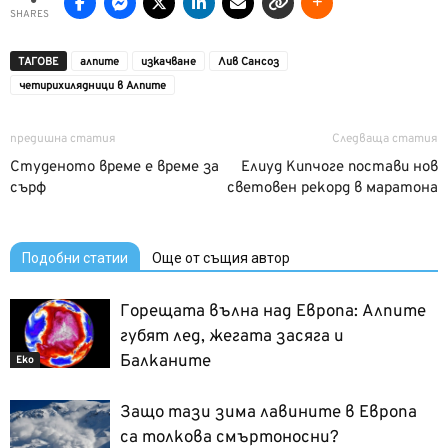
SHARES
ТАГОВЕ
алпите
изкачване
Лив Сансоз
четирихилядници в Алпите
предишна статия
Следваща статия
Студеното време е време за
Елиуд Кипчоге постави нов
сърф
световен рекорд в маратона
Подобни статии
Още от същия автор
Горещата вълна над Европа: Алпите
губят лед, жегата засяга и
Балканите
Еко
Защо тази зима лавините в Европа
са толкова смъртоносни?