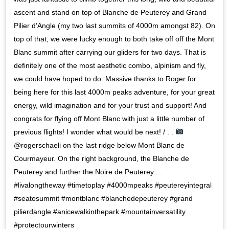
ascent and stand on top of Blanche de Peuterey and Grand
Pilier d’Angle (my two last summits of 4000m amongst 82). On
top of that, we were lucky enough to both take off off the Mont
Blanc summit after carrying our gliders for two days. That is
definitely one of the most aesthetic combo, alpinism and fly,
we could have hoped to do. Massive thanks to Roger for
being here for this last 4000m peaks adventure, for your great
energy, wild imagination and for your trust and support! And
congrats for flying off Mont Blanc with just a little number of
previous flights! I wonder what would be next! / . .
@rogerschaeli on the last ridge below Mont Blanc de
Courmayeur. On the right background, the Blanche de
Peuterey and further the Noire de Peuterey . .
#livalongtheway #timetoplay #4000mpeaks #peutereyintegral
#seatosummit #montblanc #blanchedepeuterey #grand
pilierdangle #anicewalkinthepark #mountainversatility
#protectourwinters