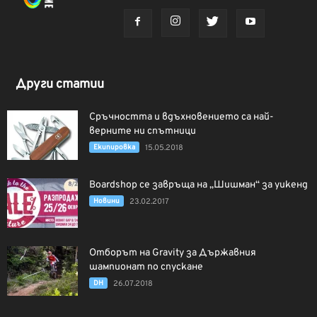
Други статии
Сръчността и вдъхновението са най-
верните ни спътници
Екипировка
15.05.2018
Boardshop се завръща на „Шишман“ за уикенд
Новини
23.02.2017
Отборът на Gravity за Държавния
шампионат по спускане
DH
26.07.2018