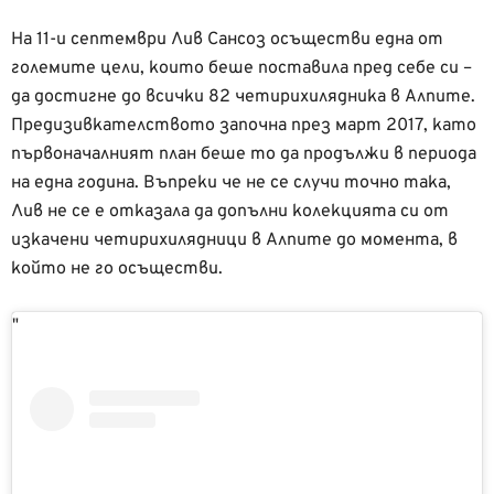
На 11-и септември Лив Сансоз осъществи една от
големите цели, които беше поставила пред себе си –
да достигне до всички 82 четирихилядника в Алпите.
Предизивкателството започна през март 2017, като
първоначалният план беше то да продължи в периода
на една година. Въпреки че не се случи точно така,
Лив не се е отказала да допълни колекцията си от
изкачени четирихилядници в Алпите до момента, в
който не го осъществи.