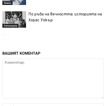
Зимни
По ръба на вечността: историята на
Хорас Уокър
Алпинизъм
ВАШИЯТ КОМЕНТАР