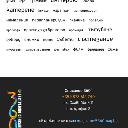
интервю
зима
изкачване
история
игра
катерене
маратон
метеорология
колело
намаление
парапланеризъм
планина
полезно
пътуване
прогноза за времето
прогноза
промоция
състезание
съвети
рекорд
снимки
спорт
филм
хижа
туризъм
фрийрайд
ултрамаратон
фестивал
Списание 360°
+359 878 612 740
пл. Славейков 11
ет. 6, офис 2
свържете се с нас:
magazine@360mag.bg