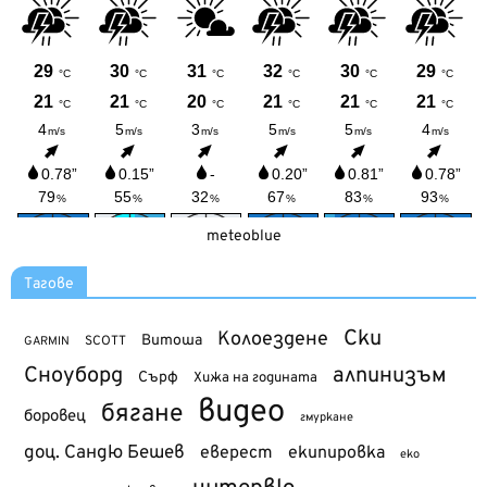
meteoblue
Тагове
Ски
Колоездене
Витоша
SCOTT
GARMIN
Сноуборд
алпинизъм
Сърф
Хижа на годината
видео
бягане
боровец
гмуркане
доц. Сандю Бешев
еверест
екипировка
еко