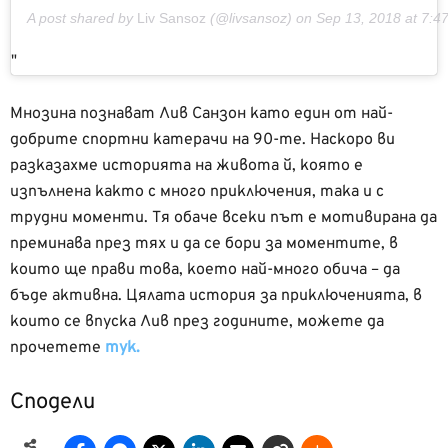
A post shared by
Liv Sansoz
(@livsansoz) on
Sep 13, 2018 at 7:
Мнозина познават Лив Санзон
като един от най-
добрите спортни катерачи на 90-те. Наскоро ви
разказахме историята на живота й, която е
изпълнена както с много приключения, така и с
трудни моменти. Тя обаче всеки път е мотивирана да
преминава през тях и да се бори за моментите, в
които ще прави това, което най-много обича – да
бъде активна.
Цялата история за приключенията, в
които се впуска Лив през годините, можете да
прочетете
тук.
Сподели