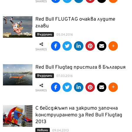
SHARES
Red Bull FLUGTAG очаква лудите
глави
Въздушни
05.04.2016
SHARES
Red Bull Flugtag пристига в България
Въздушни
07.03.2016
SHARES
С бейсджъмп на закрито започна
конструирането за Red Bull Flugtag
2013
Новини
09.04.2013