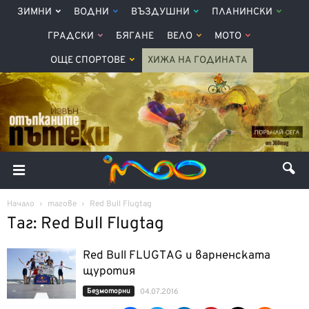
ЗИМНИ
ВОДНИ
ВЪЗДУШНИ
ПЛАНИНСКИ
ГРАДСКИ
БЯГАНЕ
ВЕЛО
МОТО
ОЩЕ СПОРТОВЕ
ХИЖА НА ГОДИНАТА
Начало
тагове
Red Bull Flugtag
Таг: Red Bull Flugtag
Red Bull FLUGTAG и варненската
щуротия
Безмоторни
04.07.2016