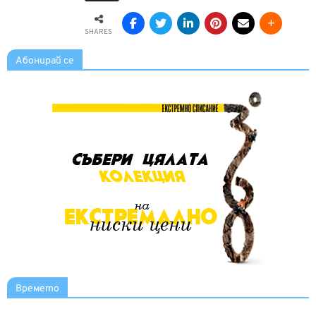
SHARES
Абонирай се
Времето