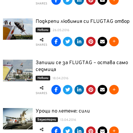
SHARES
Подкрепи любимия си FLUGTAG отбор
Новини
26.05.2016
SHARES
Запиши се за FLUGTAG – остава само
седмица
Новини
18.04.2016
SHARES
Уроци по летене: сили
Безмоторни
13.04.2016