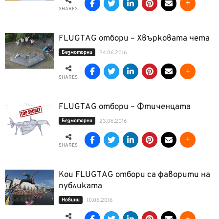
SHARES
FLUGTAG отбори – Хвърковата чета
Безмоторни
24.06.2016
SHARES
FLUGTAG отбори – Фтиченцата
Безмоторни
23.06.2016
SHARES
Кои FLUGTAG отбори сa фаворити на
публиката
Новини
10.06.2016