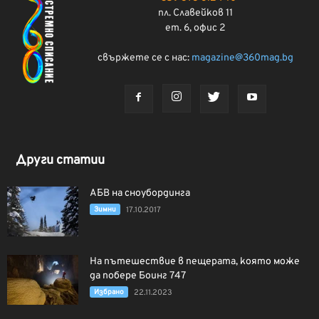
пл. Славейков 11
ет. 6, офис 2
свържете се с нас:
magazine@360mag.bg
Други статии
АБВ на сноубординга
Зимни
17.10.2017
На пътешествие в пещерата, която може
да побере Боинг 747
Избрано
22.11.2023