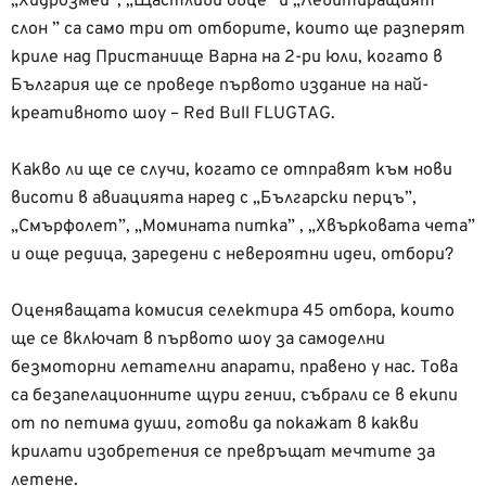
„Хидрозмей”, „Щастливи овце” и „Левитиращият
слон ” са само три от отборите, които ще разперят
криле над Пристанище Варна на 2-ри юли, когато в
България ще се проведе първото издание на най-
креативното шоу – Red Bull FLUGTAG.
Какво ли ще се случи, когато се отправят към нови
висоти в авиацията наред с „Български перцъ”,
„Смърфолет”, „Момината питка” , „Хвърковата чета”
и още редица, заредени с невероятни идеи, отбори?
Оценяващата комисия селектира 45 отбора, които
ще се включат в първото шоу за самоделни
безмоторни летателни апарати, правено у нас. Това
са безапелационните щури гении, събрали се в екипи
от по петима души, готови да покажат в какви
крилати изобретения се превръщат мечтите за
летене.