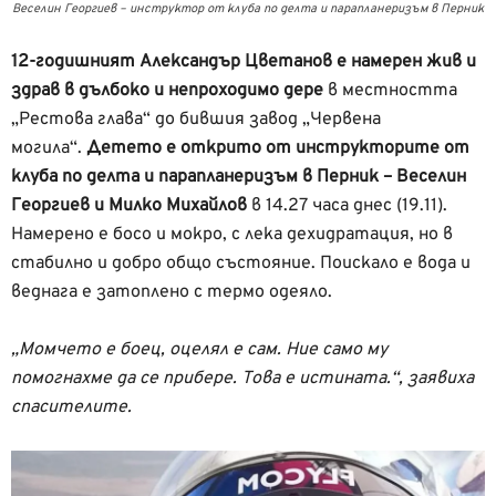
Веселин Георгиев – инструктор от клуба по делта и парапланеризъм в Перник
12-годишният Александър Цветанов е намерен жив и
здрав в дълбоко и непроходимо дере
в местността
„Рестова глава“ до бившия завод „Червена
могила“.
Детето е открито от инструкторите от
клуба по делта и парапланеризъм в Перник – Веселин
Георгиев и Милко Михайлов
в 14.27 часа днес (19.11).
Намерено e босо и мокро, с лека дехидратация, но в
стабилно и добро общо състояние. Поискало е вода и
веднага е затоплено с термо одеяло.
„Момчето е боец, оцелял е сам. Ние само му
помогнахме да се прибере. Това е истината.“, заявиха
спасителите.