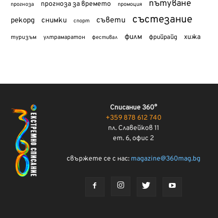
пътуване
прогноза за времето
прогноза
промоция
състезание
съвети
рекорд
снимки
спорт
филм
хижа
туризъм
фрийрайд
ултрамаратон
фестивал
Списание 360°
+359 878 612 740
пл. Славейков 11
ет. 6, офис 2
свържете се с нас:
magazine@360mag.bg