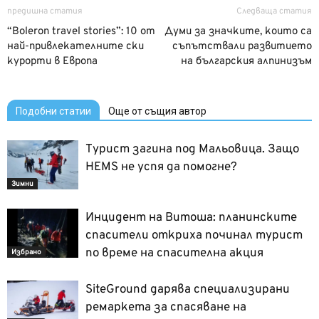
предишна статия
Следваща статия
“Boleron travel stories”: 10 от
Думи за значките, които са
най-привлекателните ски
съпътствали развитието
курорти в Европа
на българския алпинизъм
Подобни статии
Още от същия автор
Турист загина под Мальовица. Защо
HEMS не успя да помогне?
Зимни
Инцидент на Витоша: планинските
спасители откриха починал турист
по време на спасителна акция
Избрано
SiteGround дарява специализирани
ремаркета за спасяване на