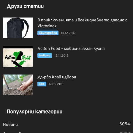
Други статии
В приключенията и всекидневието заедно с
Victorinox
Екипировка
13.12.2017
Act!on Food – мобилна веган кухня
Новини
12.11.2012
Дърво край извора
Еко
17.09.2015
Популярни категории
5054
Новини