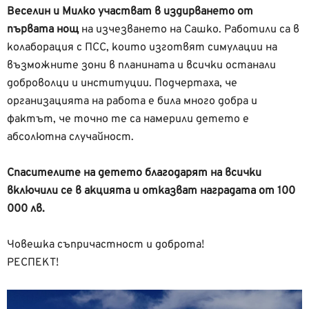
Веселин и Милко участват в издирването от
първата нощ
на изчезването на Сашко. Работили са в
колаборация с ПСС, които изготвят симулации на
възможните зони в планината и всички останали
доброволци и институции. Подчертаха, че
организацията на работа е била много добра и
фактът, че точно те са намерили детето е
абсолютна случайност.
Спасителите на детето благодарят на всички
включили се в акцията и отказват наградата от 100
000 лв.
Човешка съпричастност и доброта!
РЕСПЕКТ!