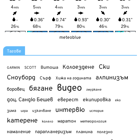
meteoblue
Тагове
Ски
Колоездене
Витоша
SCOTT
GARMIN
Сноуборд
алпинизъм
Сърф
Хижа на годината
видео
бягане
боровец
гмуркане
доц. Сандю Бешев
еверест
екипировка
еко
интервю
зима
изкачване
история
игра
катерене
маратон
метеорология
колело
намаление
парапланеризъм
планина
полезно