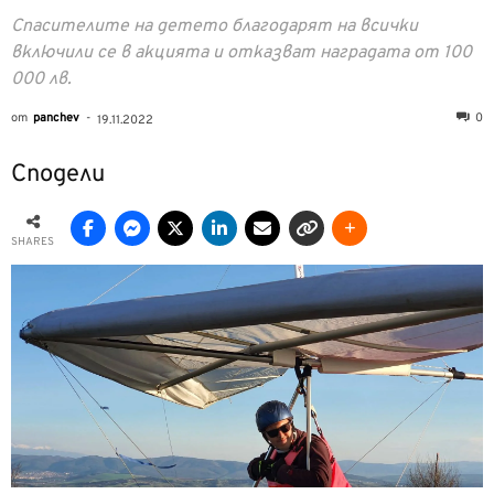
Спасителите на детето благодарят на всички
включили се в акцията и отказват наградата от 100
000 лв.
от
panchev
-
0
19.11.2022
Сподели
SHARES