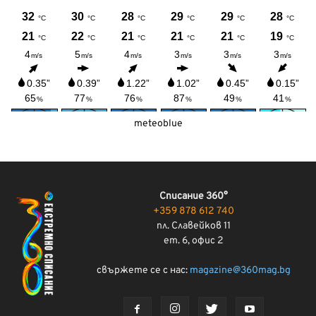
meteoblue
Списание 360°
+359 878 612 740
пл. Славейков 11
ет. 6, офис 2
свържете се с нас:
magazine@360mag.bg