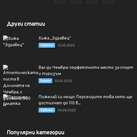
Други статии
Хижа „Здравец“
Избрано
12.05.2025
Вал ди Чембра: перфектното място за спорт
и туризъм
Бягане
03.01.2025
Пожелай си нещо: Персеидите това лято ще
достигнат до 110 в...
Избрано
04.08.2020
Популярни категории