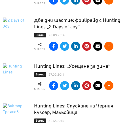
SHARES
Два дни щастие: фрийрайд с Hunting
Lines „2 Days of Joy“
Зимни
28.03.2014
SHARES
Hunting Lines: „Усещане за зима“
Зимни
27.02.2014
SHARES
Hunting Lines: Спускане на Черния
кулоар, Мальовица
Зимни
30.12.2013