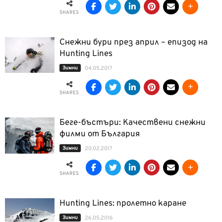
SHARES
Снежни бури през април – епизод на
Hunting Lines
Зимни
04.05.2017
SHARES
Беге-бъстъри: Качествени снежни
филми от България
Зимни
20.02.2017
SHARES
Hunting Lines: пролетно каране
Зимни
26.05.2016