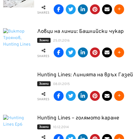
SHARES
Ловци на линии: Башлийски чукар
Зимни
25.01.2016
SHARES
Hunting Lines: Линията на връх Газей
Зимни
08.01.2015
SHARES
Hunting Lines – голямото каране
Зимни
10.12.2014