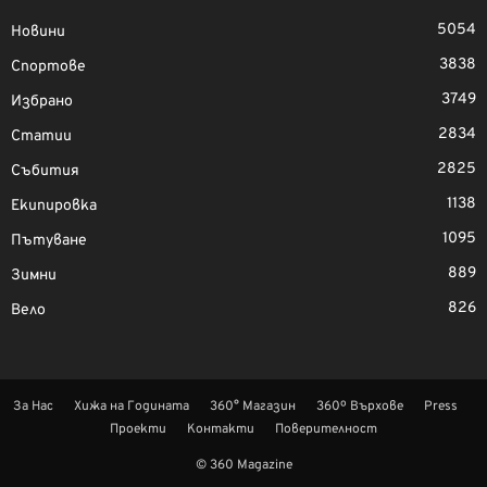
5054
Новини
3838
Спортове
3749
Избрано
2834
Статии
2825
Събития
1138
Екипировка
1095
Пътуване
889
Зимни
826
Вело
За Нас
Хижа на Годината
360° Магазин
360º Върхове
Press
Проекти
Контакти
Поверителност
© 360 Magazine