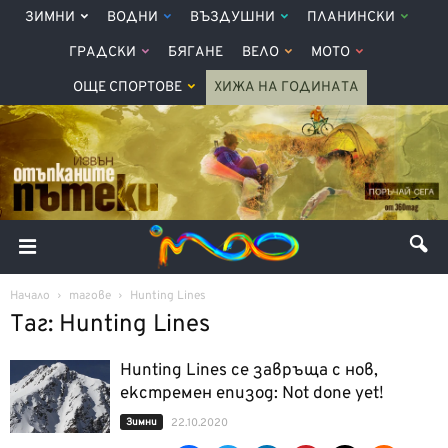
ЗИМНИ
ВОДНИ
ВЪЗДУШНИ
ПЛАНИНСКИ
ГРАДСКИ
БЯГАНЕ
ВЕЛО
МОТО
ОЩЕ СПОРТОВЕ
ХИЖА НА ГОДИНАТА
Начало
тагове
Hunting Lines
Таг: Hunting Lines
Hunting Lines се завръща с нов,
екстремен епизод: Not done yet!
Зимни
22.10.2020