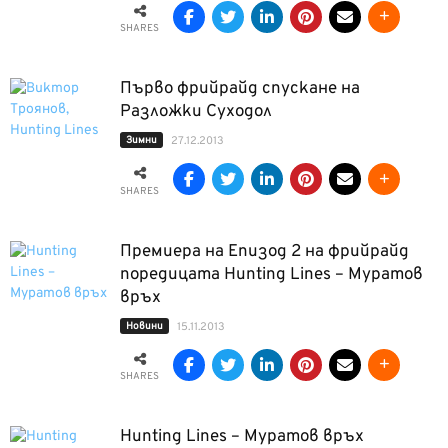
SHARES
Първо фрийрайд спускане на
Разложки Суходол
Зимни
27.12.2013
SHARES
Премиера на Епизод 2 на фрийрайд
поредицата Hunting Lines – Муратов
връх
Новини
15.11.2013
SHARES
Hunting Lines – Муратов връх