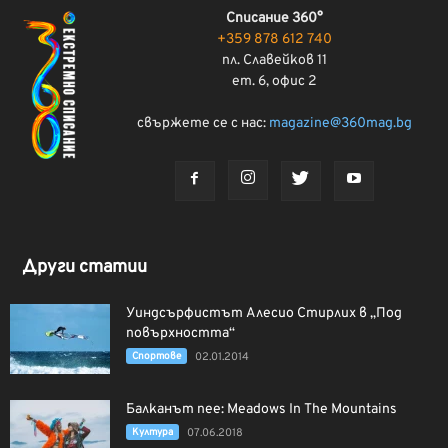
Списание 360°
+359 878 612 740
пл. Славейков 11
ет. 6, офис 2
свържете се с нас:
magazine@360mag.bg
Други статии
Уиндсърфистът Алесио Стирлих в „Под
повърхността“
Спортове
02.01.2014
Балканът пее: Meadows In The Mountains
Култура
07.06.2018