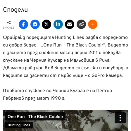
Сподели
SHARES
Фрийрайд поредицата Hunting Lines радва с поредното
си добро видео – „One Run – The Black Couloir“. Видеото
е заснето през снежния месец април 2011 и показва
спускане на Черния кулоар на Мальовица в Рила.
Двамата райдъри във видеото са със ски и сноуборд, а
кадрите са заснети от първо лице – с GoPro камера.
Първото спускане по Черния кулоар е на Петър
Гевренов през март 1990 г.