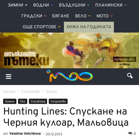
ЗИМНИ
ВОДНИ
ВЪЗДУШНИ
ПЛАНИНСКИ
ГРАДСКИ
БЯГАНЕ
ВЕЛО
МОТО
ОЩЕ СПОРТОВЕ
ХИЖА НА ГОДИНАТА
Начало
Спортове
Зимни
Зимни
Ски
Сноуборд
Спортове
Hunting Lines: Спускане на
Черния кулоар, Мальовица
от
Venelina Velichkova
-
0
30.12.2013