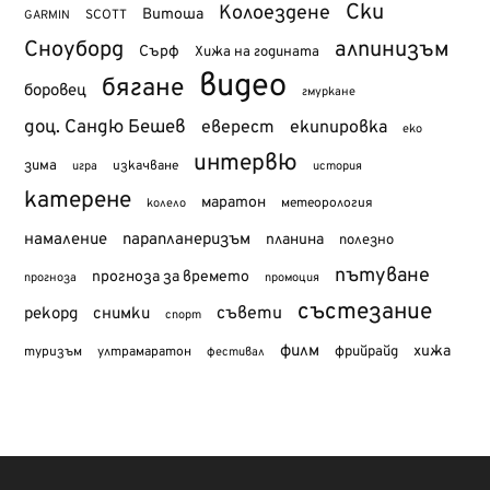
Ски
Колоездене
Витоша
SCOTT
GARMIN
Сноуборд
алпинизъм
Сърф
Хижа на годината
видео
бягане
боровец
гмуркане
доц. Сандю Бешев
еверест
екипировка
еко
интервю
зима
изкачване
история
игра
катерене
маратон
метеорология
колело
намаление
парапланеризъм
планина
полезно
пътуване
прогноза за времето
прогноза
промоция
състезание
съвети
рекорд
снимки
спорт
филм
хижа
туризъм
фрийрайд
ултрамаратон
фестивал