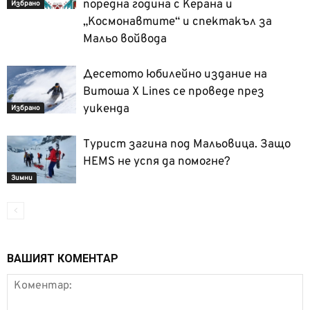
поредна година с Керана и
Избрано
„Космонавтите“ и спектакъл за
Мальо войвода
Десетото юбилейно издание на
Витоша X Lines се проведе през
уикенда
Избрано
Турист загина под Мальовица. Защо
HEMS не успя да помогне?
Зимни
ВАШИЯТ КОМЕНТАР