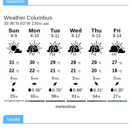
Времето
meteoblue
Тагове