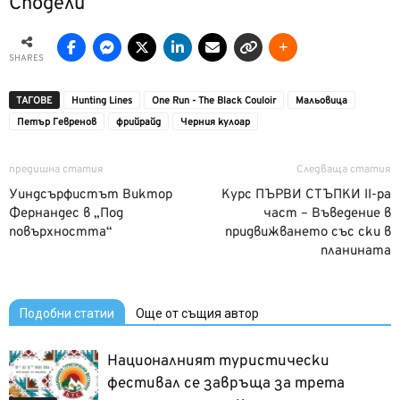
Сподели
SHARES
ТАГОВЕ
Hunting Lines
One Run - The Black Couloir
Мальовица
Петър Гевренов
фрийрайд
Черния кулоар
предишна статия
Следваща статия
Уиндсърфистът Виктор
Курс ПЪРВИ СТЪПКИ II-ра
Фернандес в „Под
част – Въведение в
повърхността“
придвижването със ски в
планината
Подобни статии
Още от същия автор
Националният туристически
фестивал се завръща за трета