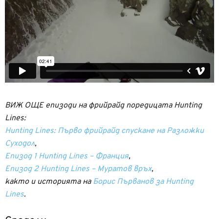
ВИЖ ОЩЕ епизоди на фрийрайд поредицата Hunting
Lines:
Hunting Lines: Първо фрийрайд спускане на Разложки
Суходол
,
Епизод 1 Hunting Lines – Франция
,
Епизод 2 Hunting Lines – Муратов връх
,
както и историята на
Борис Първанов за Hunting
Lines
.