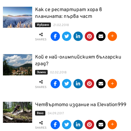
Как се рестартират хора в
планината: първа част
Избрано
21.02.2018
SHARES
Кой е най-олимпийският български
град?
Зимни
02.02.2018
SHARES
Четвъртото издание на Elevation999
Вело
04.09.2017
SHARES