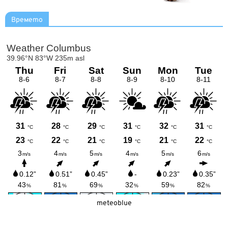
Времето
meteoblue