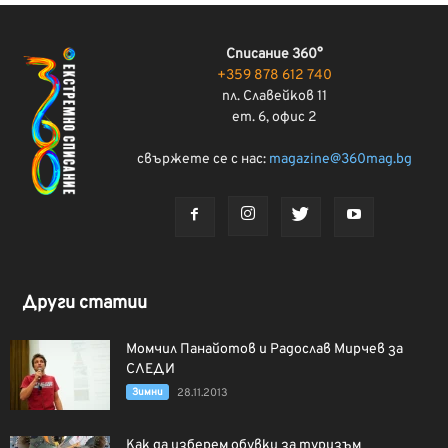
Списание 360°
+359 878 612 740
пл. Славейков 11
ет. 6, офис 2
свържете се с нас:
magazine@360mag.bg
Други статии
Момчил Панайотов и Радослав Мирчев за
СЛЕДИ
Зимни
28.11.2013
Как да изберем обувки за туризъм