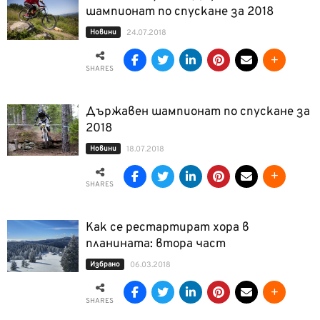
шампионат по спускане за 2018
Новини
24.07.2018
SHARES
Държавен шампионат по спускане за
2018
Новини
18.07.2018
SHARES
Как се рестартират хора в
планината: втора част
Избрано
06.03.2018
SHARES