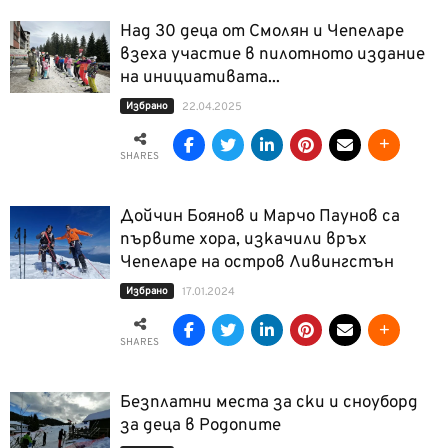
Над 30 деца от Смолян и Чепеларе
взеха участие в пилотното издание
на инициативата...
Избрано
22.04.2025
SHARES
Дойчин Боянов и Марчо Паунов са
първите хора, изкачили връх
Чепеларе на остров Ливингстън
Избрано
17.01.2024
SHARES
Безплатни места за ски и сноуборд
за деца в Родопите