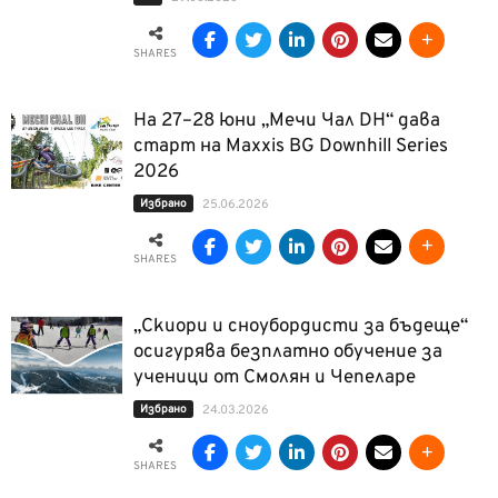
SHARES
На 27–28 юни „Мечи Чал DH“ дава
старт на Maxxis BG Downhill Series
2026
Избрано
25.06.2026
SHARES
„Скиори и сноубордисти за бъдеще“
осигурява безплатно обучение за
ученици от Смолян и Чепеларе
Избрано
24.03.2026
SHARES