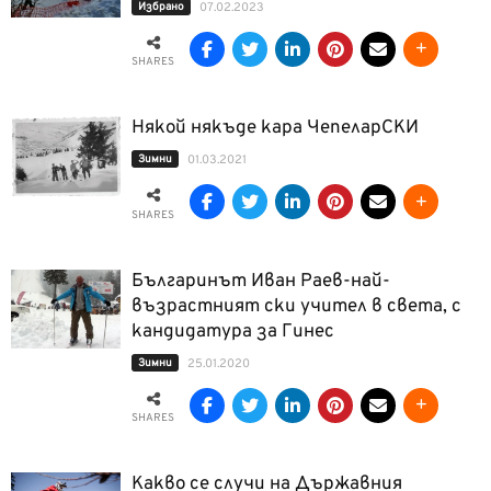
Избрано
07.02.2023
SHARES
Някой някъде кара ЧепеларСКИ
Зимни
01.03.2021
SHARES
Българинът Иван Раев-най-
възрастният ски учител в света, с
кандидатура за Гинес
Зимни
25.01.2020
SHARES
Какво се случи на Държавния