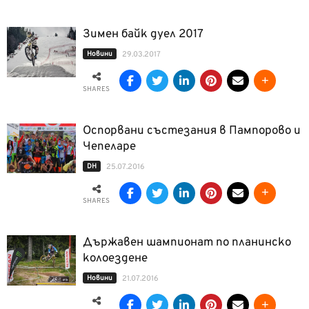
Зимен байк дуел 2017
Новини
29.03.2017
SHARES
Оспорвани състезания в Пампорово и
Чепеларе
DH
25.07.2016
SHARES
Държавен шампионат по планинско
колоездене
Новини
21.07.2016