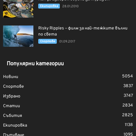
Екипировка
28.01.2010
Risky Ripples – филм за най-тежките вълни
по света
Спортове
01.09.2017
Популярни категории
5054
Новини
3837
Спортове
3747
Избрано
2834
Статии
2825
Събития
1138
Екипировка
1095
Пътуване