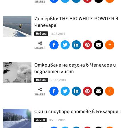
SHARES
Интервю: THE BIG WHITE POWDER в
Чепеларе
Новини
11.03.2014
SHARES
Откриване на сезона в Чепеларе и
безплатен лифт
Новини
20.12.2013
SHARES
Ски и сноуборд спотове в България I
Зимни
05.03.2012