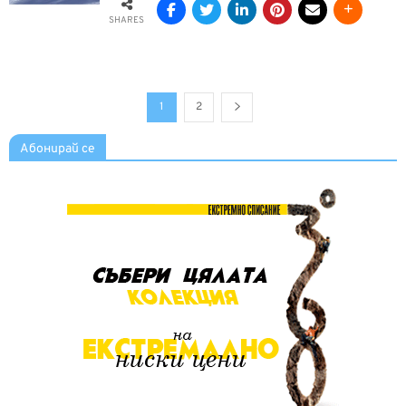
SHARES
1
2
Абонирай се