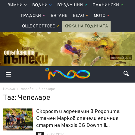
ЗИМНИ
ВОДНИ
ВЪЗДУШНИ
ПЛАНИНСКИ
ГРАДСКИ
БЯГАНЕ
ВЕЛО
МОТО
ОЩЕ СПОРТОВЕ
ХИЖА НА ГОДИНАТА
Начало
тагове
Чепеларе
Таг: Чепеларе
Скорост и адреналин в Родопите:
Стамен Марков спечели епичния
старт на Maxxis BG Downhill...
DH
29.06.2026