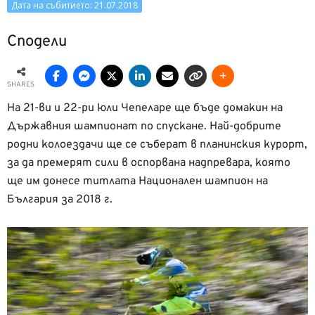
Дата на събитието: 21.07.2018
Сподели
SHARES
На 21-ви и 22-ри юли Чепеларе ще бъде домакин на
Държавния шампионат по спускане. Най-добрите
родни колоездачи ще се съберат в планинския курорт,
за да премерят сили в оспорвана надпревара, която
ще им донесе титлата Национален шампион на
България за 2018 г.