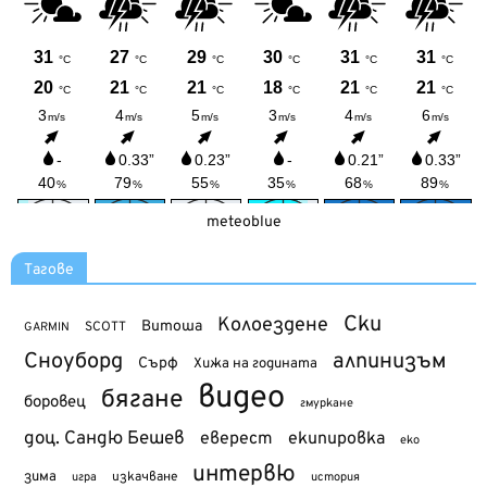
meteoblue
Тагове
Ски
Колоездене
Витоша
SCOTT
GARMIN
Сноуборд
алпинизъм
Сърф
Хижа на годината
видео
бягане
боровец
гмуркане
доц. Сандю Бешев
еверест
екипировка
еко
интервю
зима
изкачване
история
игра