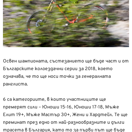
Освен шампионата, състезанието ще бъде част и от
Българските колоездачни серии за 2018, което
означава, че то ще носи точки за генералната
ранглиста.
6 са категориите, в които участниците ще
премерят сили – Юноши 15-16, Юноши 17-18, Мъже
Елит 19+, Мъже Мастър 30+, Жени и Хардтейл. Те ще
преминат през едно от най-разнообразните и дълги
трасета в България, като то за първи път ще бъде