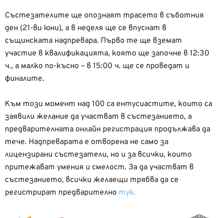
Състезателите ще опознаят трасето в съботния
ден (21-ви юни), а в неделя ще се впуснат в
същинската надпревара. Първо те ще вземат
участие в квалификацията, която ще започне в 12:30
ч., а малко по-късно – в 15:00 ч. ще се проведат и
финалите.
Към този момент над 100 са ентусиастите, които са
заявили желание да участват в състезанието, а
предварителната онлайн регистрация продължава да
тече. Надпреварата е отворена не само за
лицензирани състезатели, но и за всички, които
притежават умения и смелост. За да участват в
състезанието, всички желаещи трябва да се
регистрират предварително
тук.