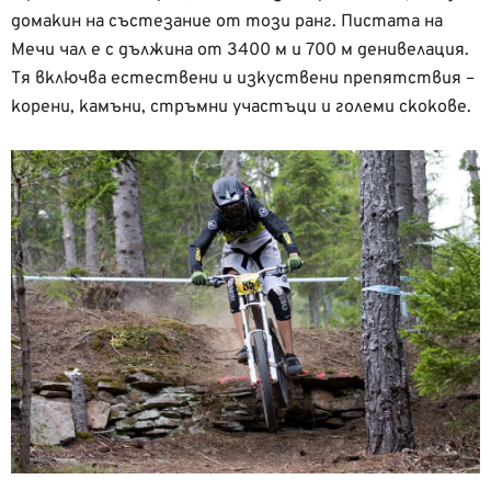
домакин на състезание от този ранг. Пистата на
Мечи чал е с дължина от 3400 м и 700 м денивелация.
Тя включва естествени и изкуствени препятствия –
корени, камъни, стръмни участъци и големи скокове.