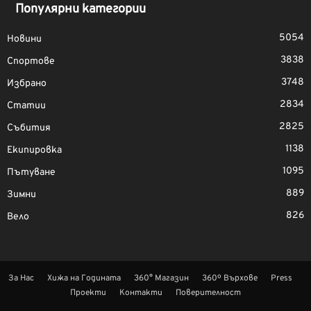
Популярни категории
5054
Новини
3838
Спортове
3748
Избрано
2834
Статии
2825
Събития
1138
Екипировка
1095
Пътуване
889
Зимни
826
Вело
За Нас
Хижа на Годината
360° Магазин
360º Върхове
Press
Проекти
Контакти
Поверителност