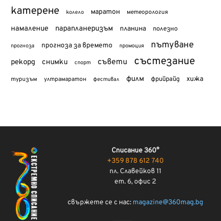
катерене
маратон
метеорология
колело
намаление
парапланеризъм
планина
полезно
пътуване
прогноза за времето
прогноза
промоция
състезание
съвети
рекорд
снимки
спорт
филм
хижа
туризъм
фрийрайд
ултрамаратон
фестивал
Списание 360°
+359 878 612 740
пл. Славейков 11
ет. 6, офис 2
свържете се с нас:
magazine@360mag.bg