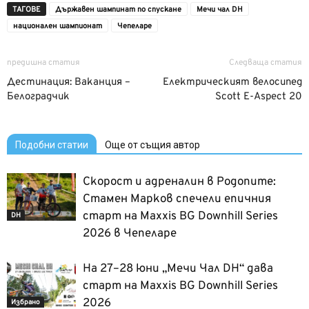
ТАГОВЕ
Държавен шампинат по спускане
Мечи чал DH
национален шампионат
Чепеларе
предишна статия
Следваща статия
Дестинация: Ваканция –
Електрическият велосипед
Белоградчик
Scott E-Aspect 20
Подобни статии
Още от същия автор
Скорост и адреналин в Родопите:
Стамен Марков спечели епичния
старт на Maxxis BG Downhill Series
DH
2026 в Чепеларе
На 27–28 юни „Мечи Чал DH“ дава
старт на Maxxis BG Downhill Series
2026
Избрано