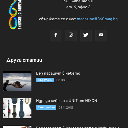
пл. Славейков 11
ет. 6, офис 2
свържете се с нас:
magazine@360mag.bg
Други статии
Без парашут в небето
Въздушни
08.08.2015
Изрази себе си с UNIT от NIXON
Екипировка
09.11.2015