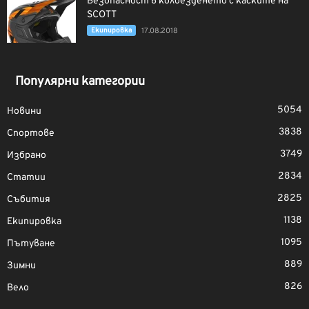
Безопасност в колоезденето с каските на
SCOTT
Екипировка
17.08.2018
Популярни категории
5054
Новини
3838
Спортове
3749
Избрано
2834
Статии
2825
Събития
1138
Екипировка
1095
Пътуване
889
Зимни
826
Вело