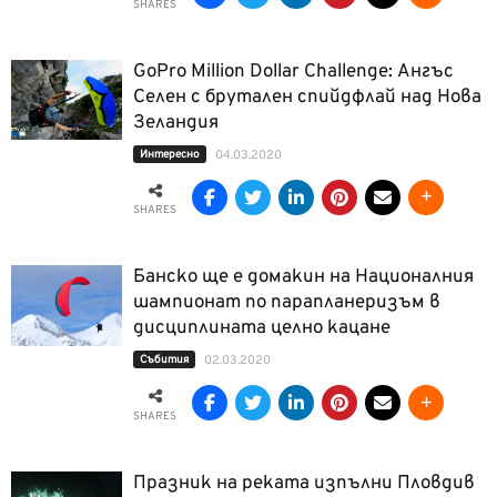
SHARES
GoPro Million Dollar Challenge: Ангъс
Селен с брутален спийдфлай над Нова
Зеландия
Интерeсно
04.03.2020
SHARES
Банско ще е домакин на Националния
шампионат по парапланеризъм в
дисциплината целно кацане
Събития
02.03.2020
SHARES
Празник на реката изпълни Пловдив