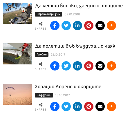
Да летиш високо, заедно с птиците
Парапланеризъм
09.01.2018
SHARES
Да полетиш във въздуха…с каяк
Гребни
31.10.2017
SHARES
Хорацио Лоренс и скорците
Въздушни
18.10.2017
SHARES