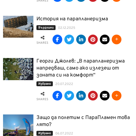
SHARES
История на парапланеризма
Въздушни
02.12.2025
SHARES
Георги Джолев: „В парапланеризма
напредваш, само ако излезеш от
зоната си на комфорт“
Избрано
20.07.2022
SHARES
Защо да полетим с ПараПламен това
лято?
Избрано
06.07.2022