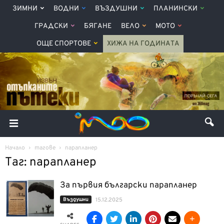
ЗИМНИ
ВОДНИ
ВЪЗДУШНИ
ПЛАНИНСКИ
ГРАДСКИ
БЯГАНЕ
ВЕЛО
МОТО
ОЩЕ СПОРТОВЕ
ХИЖА НА ГОДИНАТА
Начало
тагове
парапланер
Таг: парапланер
За първия български парапланер
Въздушни
15.12.2025