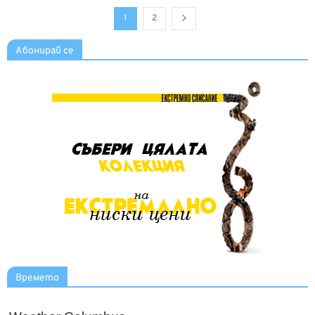
1
2
Абонирай се
Времето