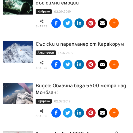
със силни емоции
Избрано
03.09.2019
SHARES
Със ски и парапланер от Каракорум
Алпинизъм
17.07.2019
SHARES
Видео: Облачна база 5500 метра над
Монблан!
Избрано
02.07.2019
SHARES