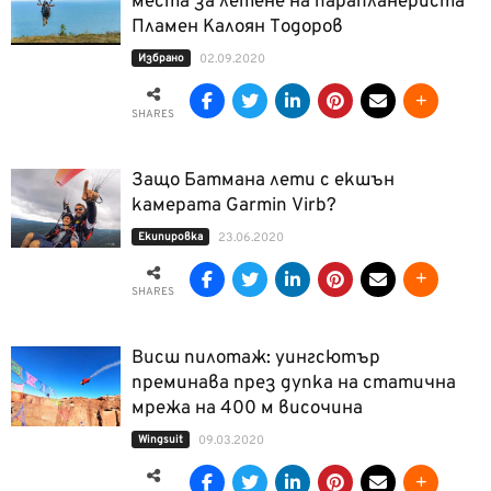
места за летене на парапланериста
Пламен Калоян Тодоров
Избрано
02.09.2020
SHARES
Защо Батмана лети с екшън
камерата Garmin Virb?
Екипировка
23.06.2020
SHARES
Висш пилотаж: уингсютър
преминава през дупка на статична
мрежа на 400 м височина
Wingsuit
09.03.2020