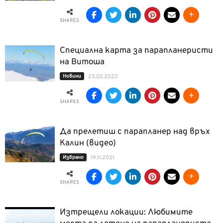
SHARES
Специална карта за парапланеристи
на Витоша
Новини
23.02.2022
SHARES
Да прелетиш с парапланер над връх
Калин (видео)
Избрано
19.11.2021
SHARES
Изтрещели локации: Любимите