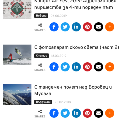
Kongur Air Fest 2019: Адреналинови
пиршества за 4-ти пореден път
Новини
06.06.2019
SHARES
С фотоапарат около света (част 2)
Статии
18.03.2019
SHARES
С тандемен полет над Боровец и
Мусала
Въздушни
23.02.2018
SHARES