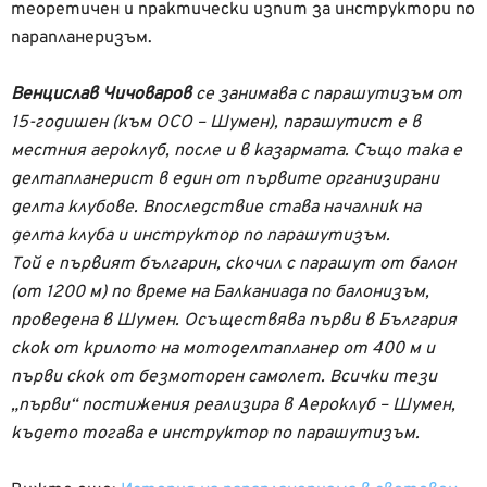
теоретичен и практически изпит за инструктори по
парапланеризъм.
Венцислав Чичоваров
се занимава с парашутизъм от
15-годишен (към ОСО – Шумен), парашутист е в
местния аероклуб, после и в казармата. Също така е
делтапланерист в един от първите организирани
делта клубове. Впоследствие става началник на
делта клуба и инструктор по парашутизъм.
Той е първият българин, скочил с парашут от балон
(от 1200 м) по време на Балканиада по балонизъм,
проведена в Шумен. Осъществява първи в България
скок от крилото на мотоделтапланер от 400 м и
първи скок от безмоторен самолет. Всички тези
„първи“ постижения реализира в Аероклуб – Шумен,
където тогава е инструктор по парашутизъм.