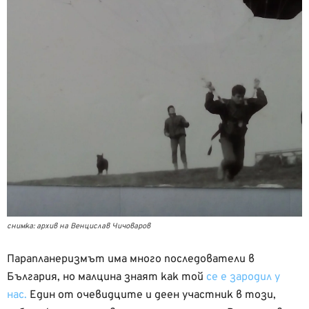
снимка: архив на Венцислав Чичоваров
Парапланеризмът има много последователи в
България, но малцина знаят как той
се е зародил у
нас.
Един от очевидците и деен участник в този,