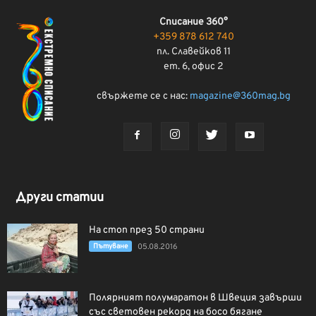
Списание 360°
+359 878 612 740
пл. Славейков 11
ет. 6, офис 2
свържете се с нас:
magazine@360mag.bg
Други статии
На стоп през 50 страни
Пътуване
05.08.2016
Полярният полумаратон в Швеция завърши
със световен рекорд на босо бягане