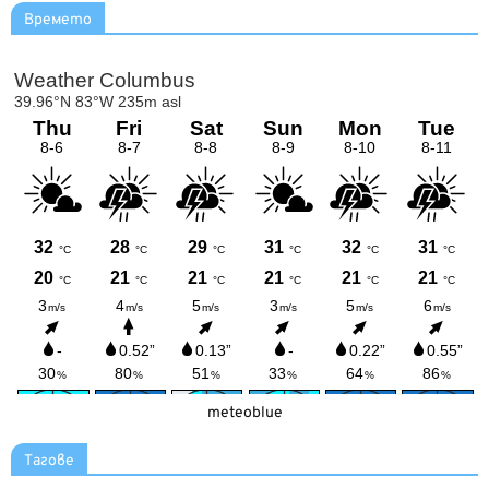
Времето
meteoblue
Тагове