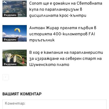
Сопот ще е домакин на Световната
купа по парапланеризъм в
дисциплината крос-кънтри
Въздушни
Антоан Жирар прелетя първия в
историята 400-километров FAI
триъгълник
Въздушни
В ход е кампания на парапланеристи
за изграждане на северен старт на
Шуменското плато
Въздушни
ВАШИЯТ КОМЕНТАР