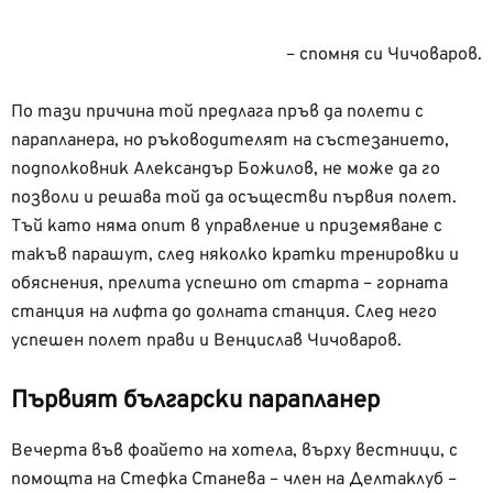
– спомня си Чичоваров.
По тази причина той предлага пръв да полети с
парапланера, но ръководителят на състезанието,
подполковник Александър Божилов, не може да го
позволи и решава той да осъществи първия полет.
Тъй като няма опит в управление и приземяване с
такъв парашут, след няколко кратки тренировки и
обяснения, прелита успешно от старта – горната
станция на лифта до долната станция. След него
успешен полет прави и Венцислав Чичоваров.
Първият български парапланер
Вечерта във фоайето на хотела, върху вестници, с
помощта на Стефка Станева – член на Делтаклуб –