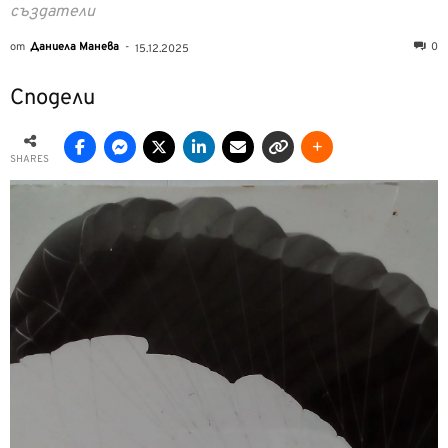
създатели
от
Даниела Манева
-
0
15.12.2025
Сподели
SHARES