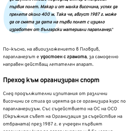
първия полет. Макар и от малка височина, успях да
прелетя около 400 м. Така че, август 1987 г. може
да се смята за дата на първи полет с изцяло
изработен от български материали парапланер.
По–късно, на авиоизложението в Пловдив,
парапланерът е
удостоен с грамота
, за самоделно
направен действащ летателен апарат.
Преход към организиран спорт
След продължителни изпитания от различни
височини се стига до идеята да се организира курс по
парапланеризъм. Със съдействието на ОС на ОСО
(Окръжния съвет на Организация за съдействие на
отбраната) през 1987 г. е учреден първият