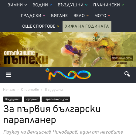
ЗИМНИ
ВОДНИ
ВЪЗДУШНИ
ПЛАНИНСКИ
ГРАДСКИ
БЯГАНЕ
ВЕЛО
МОТО
ОЩЕ СПОРТОВЕ
ХИЖА НА ГОДИНАТА
Начало
Спортове
Въздушни
Въздушни
Избрано
Парапланеризъм
За първия български
парапланер
Разказ на Венцислав Чичоваров, един от неговите