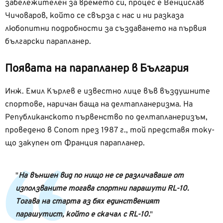
забележителен за времето си, процес е Венцислав
Чичоваров, който се свърза с нас и ни разказа
любопитни подробности за създаването на първия
български парапланер.
Появата на парапланер в България
Инж. Емил Кърлев е известно лице във въздушните
спортове, наричан баща на делтапланеризма. На
Републиканското първенство по делтапланеризъм,
проведено в Сопот през 1987 г., той представя току-
що закупен от Франция парапланер.
На външен вид по нищо не се различаваше от
използваните тогава спортни парашути RL-10.
Тогава на старта аз бях единственият
парашутист, който е скачал с RL-10.