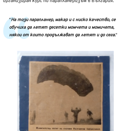
организиран курс по парапланеризъм в България.
На този парапланер, макар и с ниско качество, се
обучиха да летят десетки момчета и момичета,
някои от които продължават да летят и до сега.