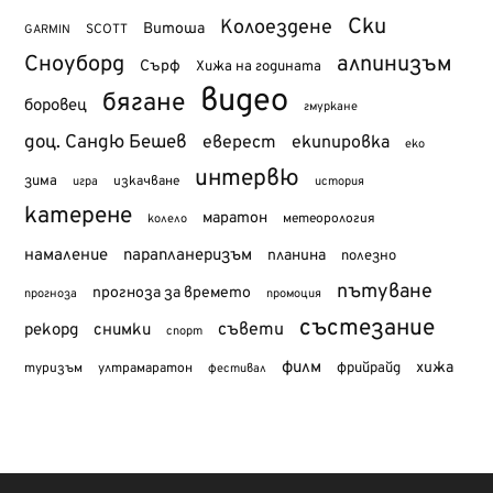
Ски
Колоездене
Витоша
SCOTT
GARMIN
Сноуборд
алпинизъм
Сърф
Хижа на годината
видео
бягане
боровец
гмуркане
доц. Сандю Бешев
еверест
екипировка
еко
интервю
зима
изкачване
история
игра
катерене
маратон
метеорология
колело
намаление
парапланеризъм
планина
полезно
пътуване
прогноза за времето
прогноза
промоция
състезание
съвети
рекорд
снимки
спорт
филм
хижа
туризъм
фрийрайд
ултрамаратон
фестивал