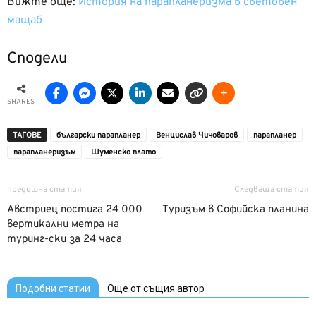
Вижте още:
История на парапланеризма в световен
мащаб
Сподели
SHARES
ТАГОВЕ
български парапланер
Венцислав Чичоваров
парапланер
парапланеризъм
Шуменско плато
предишна статия
Следваща статия
Австриец постига 24 000
Туризъм в Софийска планина
вертикални метра на
туринг-ски за 24 часа
Подобни статии
Още от същия автор