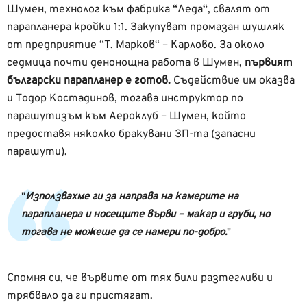
Шумен, технолог към фабрика “Леда“, свалят от
парапланера кройки 1:1. Закупуват промазан шушляк
от предприятие “Т. Марков“ – Карлово. За около
седмица почти денонощна работа в Шумен,
първият
български парапланер е готов.
Съдействие им оказва
и Тодор Костадинов, тогава инструктор по
парашутизъм към Аероклуб – Шумен, който
предоставя няколко бракувани ЗП-та (запасни
парашути).
Използвахме ги за направа на камерите на
парапланера и носещите върви – макар и груби, но
тогава не можеше да се намери по-добро.
Спомня си, че вървите от тях били разтегливи и
трябвало да ги пристягат.