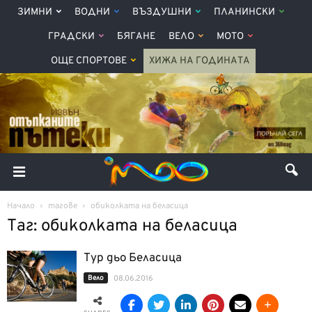
ЗИМНИ
ВОДНИ
ВЪЗДУШНИ
ПЛАНИНСКИ
ГРАДСКИ
БЯГАНЕ
ВЕЛО
МОТО
ОЩЕ СПОРТОВЕ
ХИЖА НА ГОДИНАТА
Начало
тагове
обиколката на беласица
Таг: обиколката на беласица
Тур дьо Беласица
Вело
08.06.2016