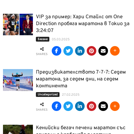
VIP за пример: Хари Стайлс от One
Direction пробяга маратона в Токио за
3:24:07
Бягане
05.03.2025
SHARES
Предизвикателството 7-7-7: Седем
маратона, за седем дни, на седем
континента
Uncategorized
27.02.2025
SHARES
Кенийски бегач печели маратон със