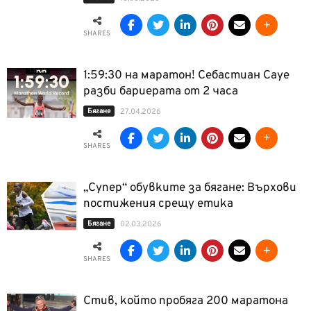
SHARES
1:59:30 на маратон! Себастиан Сауе
разби бариерата от 2 часа
Бягане
27.04.2026
SHARES
„Супер“ обувките за бягане: Върхови
постижения срещу етика
Бягане
02.03.2026
SHARES
Стив, който пробяга 200 маратона