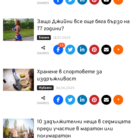
SHARES
Защо Джийни все още бяга бързо на
77 години?
Бягане
18.07.2025
13
SHARES
Хранене в спортовете за
издръжливост
Избрано
06.06.2025
SHARES
10 задължителни неща в седмицата
преди участие в маратон или
полумаратон