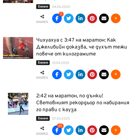
Бягане
04.06.2025
7
SHARES
Чихуахуа с 3:47 на маратон: Как
Джелибийн доказва, че духът тежи
повече от килограмите
Бягане
10.04.2025
SHARES
2:42 на маратон, по дънки!
Световният рекордьор по набирания
го прави с кауза
Бягане
07.03.2025
45
SHARES