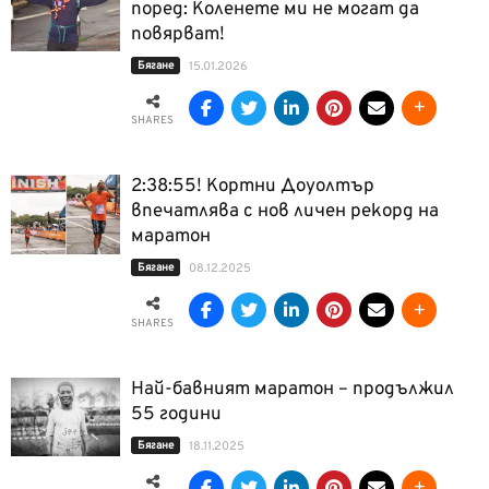
поред: Коленете ми не могат да
повярват!
Бягане
15.01.2026
SHARES
2:38:55! Кортни Доуолтър
впечатлява с нов личен рекорд на
маратон
Бягане
08.12.2025
SHARES
Най-бавният маратон – продължил
55 години
Бягане
18.11.2025