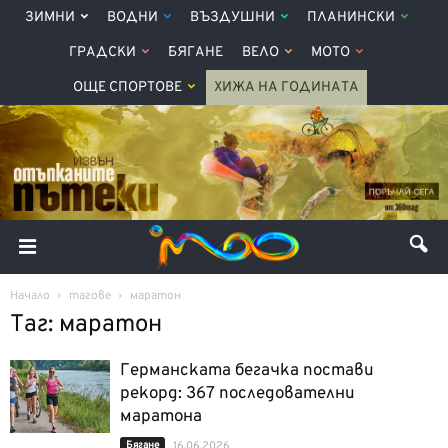
ЗИМНИ
ВОДНИ
ВЪЗДУШНИ
ПЛАНИНСКИ
ГРАДСКИ
БЯГАНЕ
ВЕЛО
МОТО
ОЩЕ СПОРТОВЕ
ХИЖА НА ГОДИНАТА
Начало
тагове
маратон
Таг: маратон
Германската бегачка постави
рекорд: 367 последователни
маратона
Бягане
16.06.2026