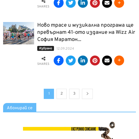
SHARES
Ново трасе и музикална програма ще
превърнат 41-ото издание на Wizz Air
София Маратон...
Избрано
12.09.2024
SHARES
1
2
3
Абонирай се