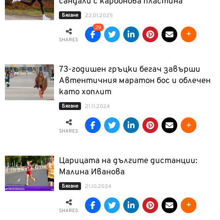
сандали с карбонова пластина
Бягане
22.01.2025
29
SHARES
73-годишен гръцки бегач завърши
Автентичния маратон бос и облечен
като хоплит
Бягане
21.11.2024
SHARES
Царицата на дългите дистанции:
Малина Иванова
Бягане
21.10.2024
SHARES