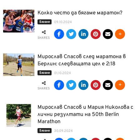
Колко често да бягаме маратон?
Бягане
09.10.2024
SHARES
Мирослав Спасов след маратона в
Берлин: следващата цел е 2:18
Бягане
01.10.2024
SHARES
Мирослав Спасов и Мария Николова с
лични резултати на 50th Berlin
Marathon
Бягане
30.09.2024