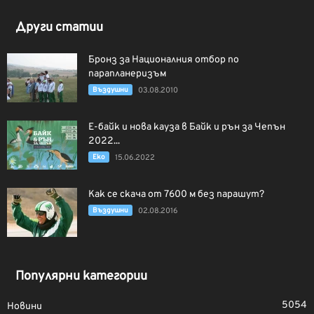
Други статии
Бронз за Националния отбор по
парапланеризъм
Въздушни
03.08.2010
Е-байк и нова кауза в Байк и рън за Чепън
2022...
Еко
15.06.2022
Как се скача от 7600 м без парашут?
Въздушни
02.08.2016
Популярни категории
5054
Новини