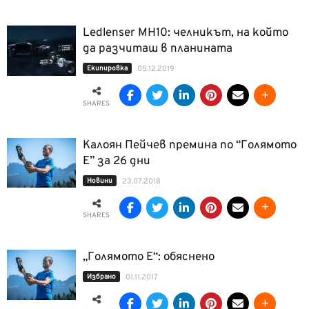
Ledlenser MH10: челникът, на който
да разчиташ в планината
Екипировка
05.12.2019
SHARES
Калоян Пейчев премина по “Голямото
Е” за 26 дни
Новини
23.07.2018
SHARES
„Голямото Е“: обяснено
Избрано
01.11.2017