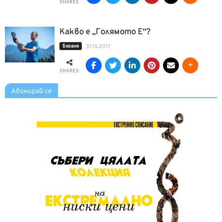
SHARES
Какво е „Голямото Е“?
Бягане
31.10.2017
SHARES
Абонирай се