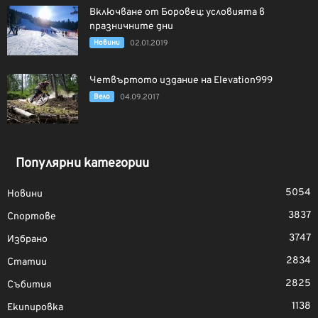
Включване от Боровец: условията в
празничните дни
Новини
02.01.2019
Четвъртото издание на Elevation999
Вело
04.09.2017
Популярни категории
5054
Новини
3837
Спортове
3747
Избрано
2834
Статии
2825
Събития
1138
Екипировка