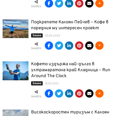
SHARES
Подкрепете Калоян Пейчев – Кофе в
поредния му интересен проект
Бягане
30.06.2022
SHARES
Кофето издържа най-дълго в
ултрамаратона край Кладница – Run
Around The Clock
Бягане
18.05.2021
SHARES
Високоскоростен туризъм с Калоян