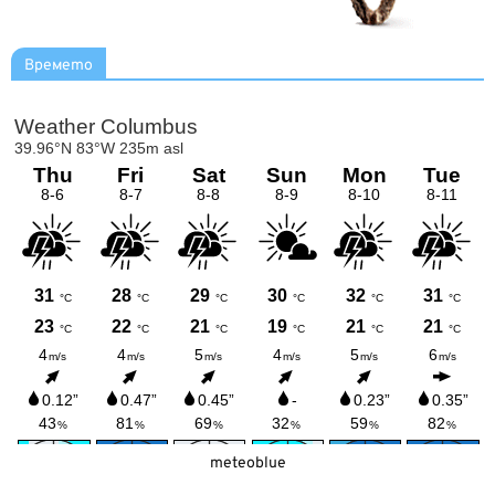
Времето
meteoblue