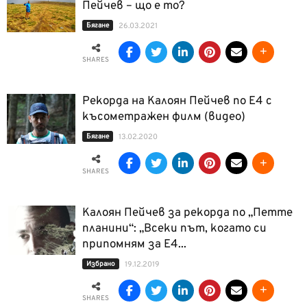
Пейчев – що е то?
Бягане
26.03.2021
SHARES
Рекорда на Калоян Пейчев по Е4 с
късометражен филм (видео)
Бягане
13.02.2020
SHARES
Калоян Пейчев за рекорда по „Петте
планини“: „Всеки път, когато си
припомням за Е4...
Избрано
19.12.2019
SHARES