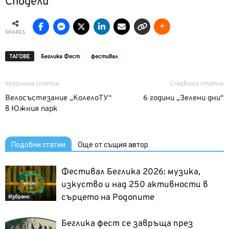
Сподели
SHARES
ТАГОВЕ
Беглика Фест
фестивал
предишна статия
Следваща статия
Велосъстезание „КолелоТУ“
6 години „Зелени дни“
в Южния парк
Подобни статии
Още от същия автор
Фестивал Беглика 2026: музика,
изкуство и над 250 активности в
сърцето на Родопите
Избрано
Беглика фест се завръща през