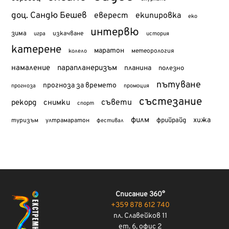
доц. Сандю Бешев
еверест
екипировка
еко
интервю
зима
изкачване
история
игра
катерене
маратон
метеорология
колело
намаление
парапланеризъм
планина
полезно
пътуване
прогноза за времето
прогноза
промоция
състезание
съвети
рекорд
снимки
спорт
филм
хижа
туризъм
фрийрайд
ултрамаратон
фестивал
Списание 360°
+359 878 612 740
пл. Славейков 11
ет. 6, офис 2