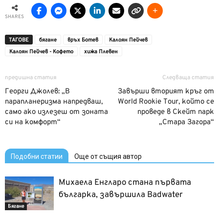
SHARES
ТАГОВЕ
бягане
връх Ботев
Калоян Пейчев
Калоян Пейчев - Кофето
хижа Плевен
предишна статия
Следваща статия
Георги Джолев: „В
Завърши вторият кръг от
парапланеризма напредваш,
World Rookie Tour, който се
само ако излезеш от зоната
проведе в Скейт парк
си на комфорт“
„Стара Загора“
Подобни статии
Още от същия автор
Михаела Енгларо стана първата
българка, завършила Badwater
Бягане