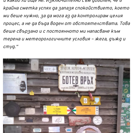
и какво ли още не. Изключително съм доволен, че в
крайна сметка успях да запазя спокойствието, което
ми беше нужно, за да мога аз да контролирам целия
процес, а не да бъда воден от обстоятелствата. Това
беше свързано и с постоянното ми напасване към
терена и метеорологичните условия – жега, дъжд и
студ.“