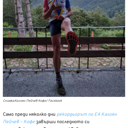
Снимка:Калоян Пейчев-Кофе/ Facebook
Само преди няколко дни
рекордьорът по Е4 Калоян
Пейчев – Кофе
завърши последното си