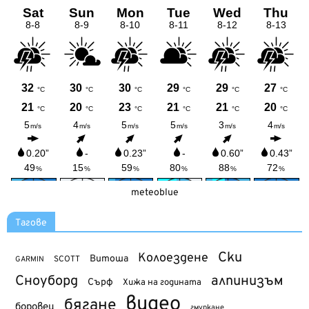
meteoblue
Тагове
Ски
Колоездене
Витоша
SCOTT
GARMIN
Сноуборд
алпинизъм
Сърф
Хижа на годината
видео
бягане
боровец
гмуркане