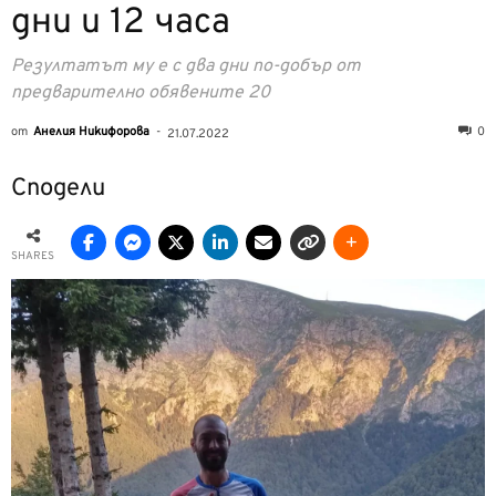
дни и 12 часа
Резултатът му е с два дни по-добър от
предварително обявените 20
от
Анелия Никифорова
-
0
21.07.2022
Сподели
SHARES