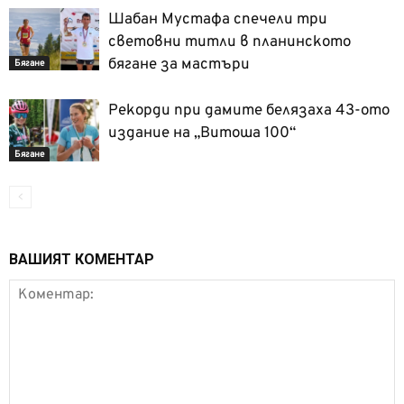
Шабан Мустафа спечели три
световни титли в планинското
бягане за мастъри
Бягане
Рекорди при дамите белязаха 43-ото
издание на „Витоша 100“
Бягане
ВАШИЯТ КОМЕНТАР