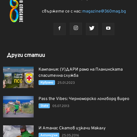
свържете се с нас:
magazine@360mag.bg
Други статии
Кампания: (У)ДАРИ рамо на Планинската
спасителна служба
Избрано
25.01.2023
Pass the Vibes: Черноморско лонгборд видео
Skate
05.07.2013
И Атанас Скатов изкачи Макалу
Алпинизъм
25.05.2016