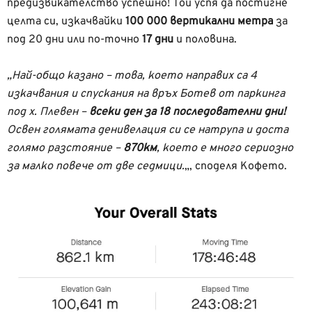
предизвикателство успешно! Той успя да постигне
целта си, изкачвайки
100 000 вертикални метра
за
под 20 дни или по-точно
17 дни
и половина.
„Най-общо казано – това, което направих са 4
изкачвания и спускания на връх Ботев от паркинга
под х. Плевен –
всеки ден за 18 последователни дни!
Освен голямата денивелация си се натрупа и доста
голямо разстояние –
870км
, което е много сериозно
за малко повече от две седмици.
„, споделя Кофето.