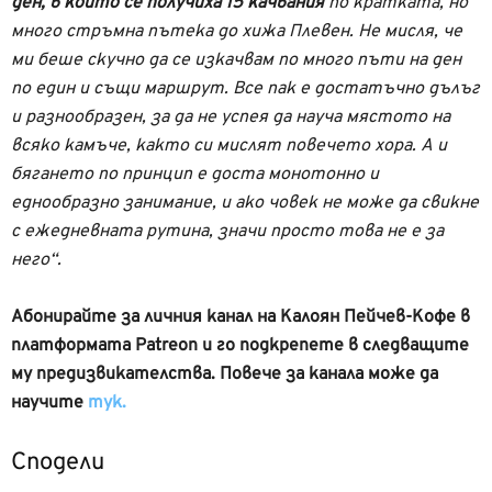
ден, в който се получиха 15 качвания
по кратката, но
много стръмна пътека до хижа Плевен. Не мисля, че
ми беше скучно да се изкачвам по много пъти на ден
по един и същи маршрут. Все пак е достатъчно дълъг
и разнообразен, за да не успея да науча мястото на
всяко камъче, както си мислят повечето хора. А и
бягането по принцип е доста монотонно и
еднообразно занимание, и ако човек не може да свикне
с ежедневната рутина, значи просто това не е за
него“.
Абонирайте за личния канал на Калоян Пейчев-Кофе в
платформата Patreon и го подкрепете в следващите
му предизвикателства. Повече за канала може да
научите
тук.
Сподели