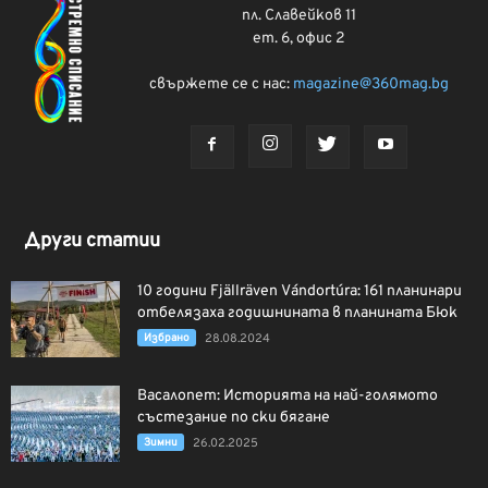
пл. Славейков 11
ет. 6, офис 2
свържете се с нас:
magazine@360mag.bg
Други статии
10 години Fjällräven Vándortúra: 161 планинари
отбелязаха годишнината в планината Бюк
Избрано
28.08.2024
Васалопет: Историята на най-голямото
състезание по ски бягане
Зимни
26.02.2025