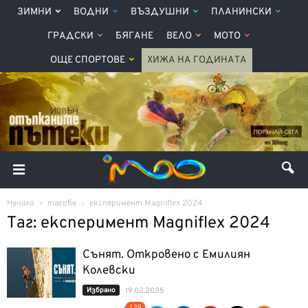
ЗИМНИ
ВОДНИ
ВЪЗДУШНИ
ПЛАНИНСКИ
ГРАДСКИ
БЯГАНЕ
ВЕЛО
МОТО
ОЩЕ СПОРТОВЕ
ХИЖА НА ГОДИНАТА
Начало
тагове
експеримент Magniflex 2024
Таг: експеримент Magniflex 2024
Сънят. Откровено с Емилиян
Колевски
Избрано
19.02.2025
129