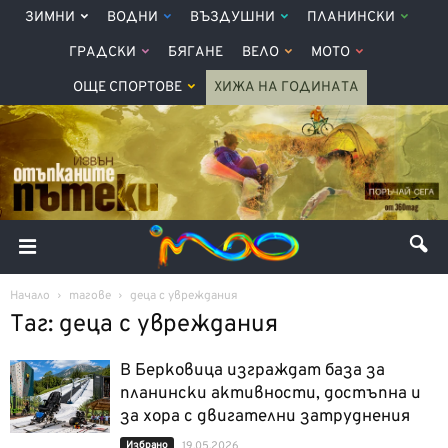
ЗИМНИ
ВОДНИ
ВЪЗДУШНИ
ПЛАНИНСКИ
ГРАДСКИ
БЯГАНЕ
ВЕЛО
МОТО
ОЩЕ СПОРТОВЕ
ХИЖА НА ГОДИНАТА
Начало
тагове
деца с увреждания
Таг: деца с увреждания
В Берковица изграждат база за
планински активности, достъпна и
за хора с двигателни затруднения
Избрано
19.05.2026