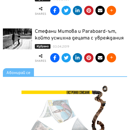
SHARES
Стефани Митова и Paraboard-ът,
който усмихна децата с увреждания
Избрано
03.04.2019
SHARES
Абонирай се