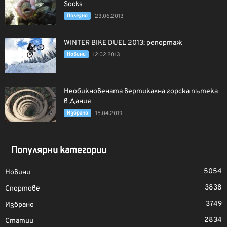
Socks
Полезно
23.06.2013
WINTER BIKE DUEL 2013: репортаж
Новини
12.02.2013
Необикновената вертикална горска пътека
в Дания
Избрано
15.04.2019
Популярни категории
5054
Новини
3838
Спортове
3749
Избрано
2834
Статии