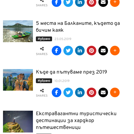
SHARES
5 места на Балканите, където да
бичим каяк
Избрано
23.05.2019
SHARES
Къде да пътуваме през 2019
Избрано
10.01.2019
SHARES
Екстравагантни туристически
дестинации за хардкор
пътешественици