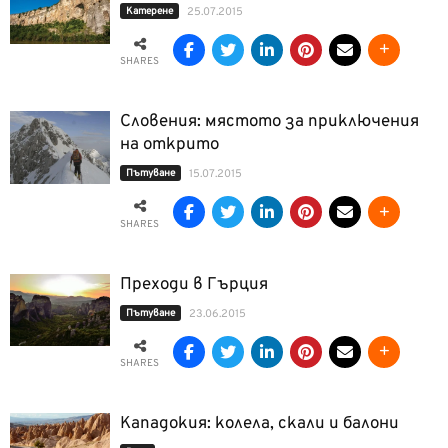
Катерене
25.07.2015
SHARES
Словения: мястото за приключения
на открито
Пътуване
15.07.2015
SHARES
Преходи в Гърция
Пътуване
23.06.2015
SHARES
Кападокия: колела, скали и балони