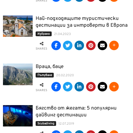
SHARES
Най-подходящите туристически
дестинации за интроверти в Европа
Избрано
21.04.2023
SHARES
Враца, баце
Пътуване
20.02.2020
SHARES
Бягство от жегата: 5 популярни
дайвинг дестинации
Scubadiving
12.07.2019