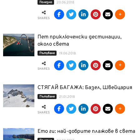
Полезно
20.06.2018
SHARES
Пет приключенски дестинации,
около света
Пътуване
19.06.2018
SHARES
СТЯГАЙ БАГАЖА: Базел, Швейцария
Пътуване
21.01.2018
SHARES
Ето ги: най-добрите плажове в света