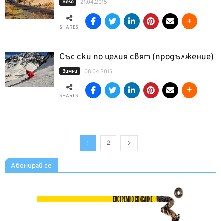
Вело
21.04.2015
SHARES
Със ски по целия свят (продължение)
Зимни
08.04.2015
SHARES
1
2
Абонирай се