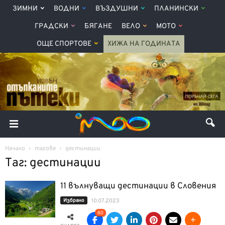
ЗИМНИ
ВОДНИ
ВЪЗДУШНИ
ПЛАНИНСКИ
ГРАДСКИ
БЯГАНЕ
ВЕЛО
МОТО
ОЩЕ СПОРТОВЕ
ХИЖА НА ГОДИНАТА
Начало
тагове
дестинации
Таг: дестинации
11 вълнуващи дестинации в Словения
Избрано
10.07.2023
60