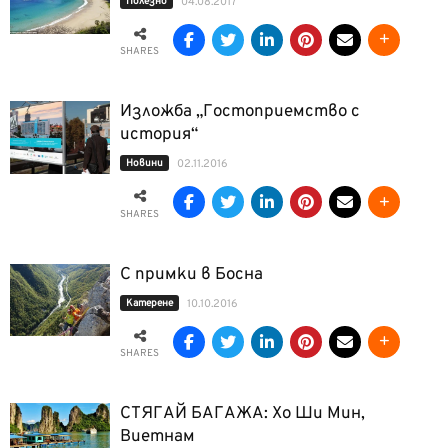
Полезно
04.08.2017
SHARES
Изложба „Гостоприемство с
история“
Новини
02.11.2016
SHARES
С примки в Босна
Катерене
10.10.2016
SHARES
СТЯГАЙ БАГАЖА: Хо Ши Мин,
Виетнам