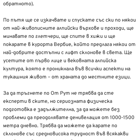
обратното).
По пътя ще се изкачвате и спускате със ски по някои
от най-живописните алпийски върхове и проходи, ще
минавате по глетчери, ще спите в хижи и ще
покарате в курорта Вербие, който предлага някои от
най-добрите достъпни с лифт склонове в света. Ще
усетите от първо лице и вековната алпийска
култура, която е проникнала във всички аспекти на
тукашния живот – от храната до местните езици.
За да тръгнете по От Рут не трябва да сте
експерти в ските, но сериозната физическа
подготовка е задължителна, за да можете без
проблеми да преодолявате денивелация от 1000-1500
метра дневно. Трябва да можете да карате по
склонове със средновисока трудност във всякакви