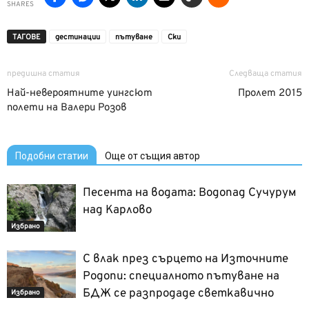
SHARES
ТАГОВЕ
дестинации
пътуване
Ски
предишна статия
Следваща статия
Най-невероятните уингсют
Пролет 2015
полети на Валери Розов
Подобни статии
Още от същия автор
Песента на водата: Водопад Сучурум
над Карлово
Избрано
С влак през сърцето на Източните
Родопи: специалното пътуване на
БДЖ се разпродаде светкавично
Избрано