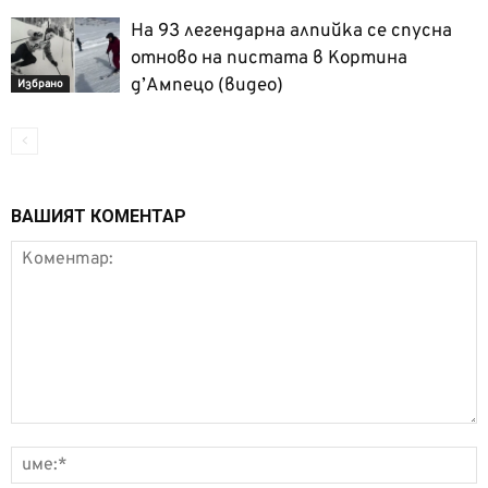
На 93 легендарна алпийка се спусна
отново на пистата в Кортина
д’Ампецо (видео)
Избрано
ВАШИЯТ КОМЕНТАР