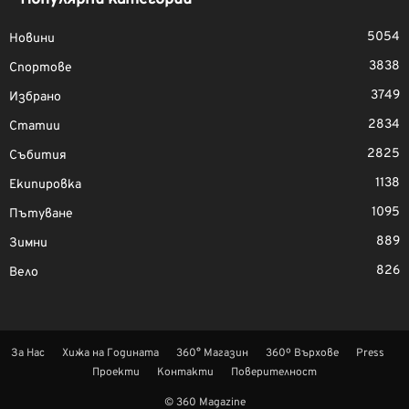
5054
Новини
3838
Спортове
3749
Избрано
2834
Статии
2825
Събития
1138
Екипировка
1095
Пътуване
889
Зимни
826
Вело
За Нас
Хижа на Годината
360° Магазин
360º Върхове
Press
Проекти
Контакти
Поверителност
© 360 Magazine