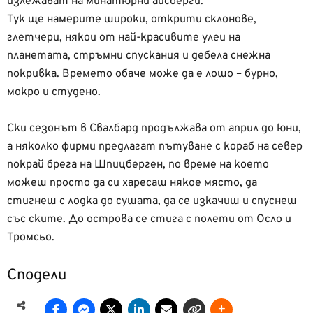
излежават на минатюрни айсберги.
Тук ще намерите широки, открити склонове,
глетчери, някои от най-красивите улеи на
планетата, стръмни спускания и дебела снежна
покривка. Времето обаче може да е лошо – бурно,
мокро и студено.
Ски сезонът в Свалбард продължава от април до юни,
а няколко фирми предлагат пътуване с кораб на север
покрай брега на Шпицберген, по време на което
можеш просто да си харесаш някое място, да
стигнеш с лодка до сушата, да се изкачиш и спуснеш
със ските. До острова се стига с полети от Осло и
Тромсьо.
Сподели