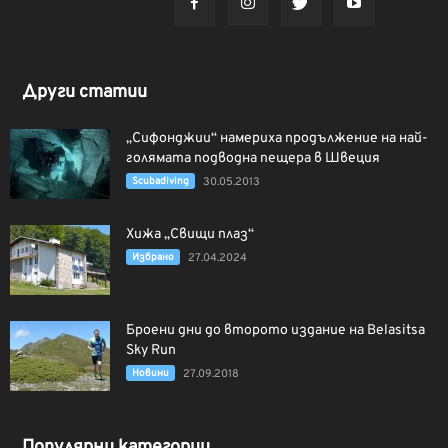
Други статии
„Сифонджии“ намериха продължение на най-
голямата подводна пещера в Швеция
Scubadiving
30.05.2013
Хижа „Свищи плаз“
Избрано
27.04.2024
Броени дни до второто издание на Belasitsa
Sky Run
Новини
27.09.2018
Популярни категории