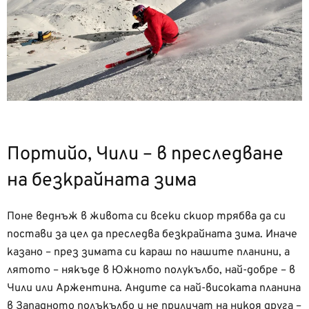
Портийо, Чили – в преследване
на безкрайната зима
Поне веднъж в живота си всеки скиор трябва да си
постави за цел да преследва безкрайната зима. Иначе
казано – през зимата си караш по нашите планини, а
лятото – някъде в Южното полукълбо, най-добре – в
Чили или Аржентина. Андите са най-високата планина
в Западното полъкълбо и не приличат на никоя друга –