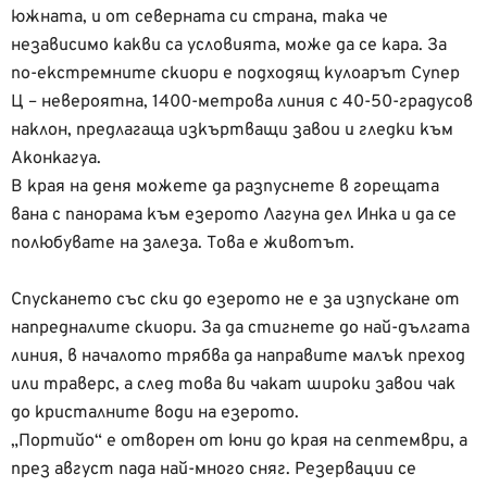
южната, и от северната си страна, така че
независимо какви са условията, може да се кара. За
по-екстремните скиори е подходящ кулоарът Супер
Ц – невероятна, 1400-метрова линия с 40-50-градусов
наклон, предлагаща изкъртващи завои и гледки към
Аконкагуа.
В края на деня можете да разпуснете в горещата
вана с панорама към езерото Лагуна дел Инка и да се
полюбувате на залеза. Това е животът.
Спускането със ски до езерото не е за изпускане от
напредналите скиори. За да стигнете до най-дългата
линия, в началото трябва да направите малък преход
или траверс, а след това ви чакат широки завои чак
до кристалните води на езерото.
„Портийо“ е отворен от юни до края на септември, а
през август пада най-много сняг. Резервации се