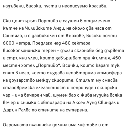
назъбени, високи, пусти и неописуемо красиви.
Ски центърът Портийо е сгушен в отдалечено
кътче на Чилийските Анди, на около два часа от
Сантяго, и е заобиколен от върхове, високи почти
6000 метра. Предлага над 480 хектара
високопланински терен – дълги склонове без дървета
и стръмни улеи, които завършват при жълтия, 450-
местен хотел „Портийо“. Всички, които карат тук,
спят в него, което създава неповторима атмосфера
на другарство между скиорите. Стилът му смесва
старовремска елегантност и непринуден скиорски
чар – има вечерен чай, шумен бар с жива музика всяка
вечер и снимки с автографи на Аксел Лунд Свиндал и
Дарън Ралвс по стените на сутерена.
Огромната планинска долина има лифтове и от