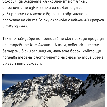
условия, да владеете кънковидната стъпка и
страничното изкачване и да можете да се
завъртате на място с вдигане и обръщане на
посоката на ските върху склонове с наклон 40 градуса
и твърд сняг.
Така че най-добре потренирайте ски преходи преди да
се отправите към Алпите. А там, освен ако не сте
ветерани в ски алпинизма, наемете водач, който ще
познава терена, състоянието на снега по това време
и лавинните условия.