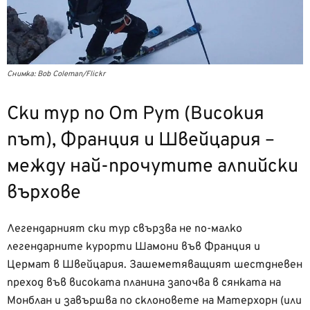
Снимка: Bob Coleman/Flickr
Ски тур по От Рут (Високия
път), Франция и Швейцария –
между най-прочутите алпийски
върхове
Легендарният ски тур свързва не по-малко
легендарните курорти Шамони във Франция и
Цермат в Швейцария. Зашеметяващият шестдневен
преход във високата планина започва в сянката на
Монблан и завършва по склоновете на Матерхорн (или