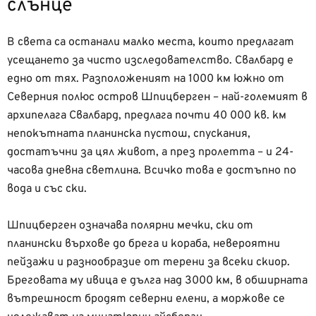
слънце
В света са останали малко места, които предлагат
усещането за чисто изследователство. Свалбард е
едно от тях. Разположеният на 1000 км южно от
Северния полюс остров Шпицберген – най-големият в
архипелага Свалбард, предлага почти 40 000 кв. км
непокътната планинска пустош, спускания,
достатъчни за цял живот, а през пролетта – и 24-
часова дневна светлина. Всичко това е достъпно по
вода и със ски.
Шпицберген означава полярни мечки, ски от
планински върхове до брега и кораба, невероятни
пейзажи и разнообразие от терени за всеки скиор.
Бреговата му ивица е дълга над 3000 км, в обширната
вътрешност бродят северни елени, а моржове се