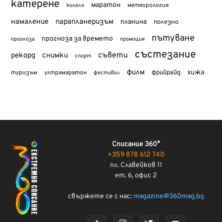
катерене
маратон
метеорология
колело
намаление
парапланеризъм
планина
полезно
пътуване
прогноза за времето
прогноза
промоция
състезание
съвети
рекорд
снимки
спорт
филм
хижа
туризъм
фрийрайд
ултрамаратон
фестивал
Списание 360°
+359 878 612 740
пл. Славейков 11
ет. 6, офис 2
свържете се с нас:
magazine@360mag.bg