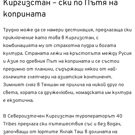
Киргизстан – ски по Пътя на
коприната
Трудно може да се намери дестинация, предлагаща ски
приключение като това в Киргизстан, с
комбинацията му от страхотна пудра и богата
култура. Страната лежи на кръстопътя между Русия
и Азия по древния Път на коприната и се състои
предимно от планини, съдържащи някои от най-
големите глетчери на азиатския континент.
Зимният сняг в Тяншан не прилича на никой друг по
света, хората са дружелюбни, номадската им култура
е екзотична.
В Североизточен Киргизстан туроператорът 40
Tribes предлага ски пътешествия със и без водач,
започващи от юртите Ялпак Таш в долината на