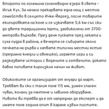
второто по големина соленоводно езеро в света –
Исък Кул. За начало прекарвате една нощ с местно
семейство в селцето Ичке-Йергез, после товарите
екипировката на коне и се изкачвате 5,6 км със ски
до двете традиционни юрти, заобиколени от 3700-
метрови върхове. През деня пускате през леката и
суха пудра в района, а вечерта се събирате около
печката на дърва и хапвате типични местни ястия
(предимно кнедли и овнешко), играете игри и си
разказвате истории с водачите и готвачите, докато
бавно попивате киргизкия начин на живот.
Обиколките се организират от януари до март.
Трябват ви ски с талия поне 115 мм, зимен спален
чувал, колани за пантене и лавинно оборудване.
Нивото ви трябва да е от напреднал до експерт и да
имате поне година опит в каране извън пистите.