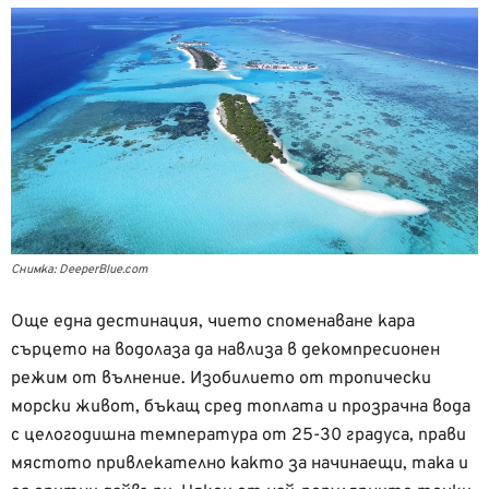
Снимка: DeeperBlue.com
Още една дестинация, чието споменаване кара
сърцето на водолаза да навлиза в декомпресионен
режим от вълнение. Изобилието от тропически
морски живот, бъкащ сред топлата и прозрачна вода
с целогодишна температура от 25-30 градуса, прави
мястото привлекателно както за начинаещи, така и