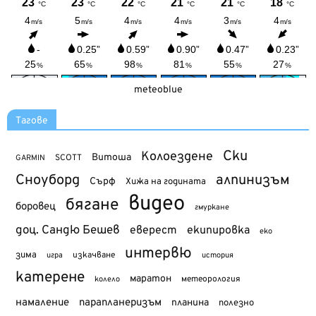
meteoblue
Тагове
Ски
Колоездене
Витоша
SCOTT
GARMIN
Сноуборд
алпинизъм
Сърф
Хижа на годината
видео
бягане
боровец
гмуркане
доц. Сандю Бешев
еверест
екипировка
еко
интервю
зима
изкачване
история
игра
катерене
маратон
метеорология
колело
намаление
парапланеризъм
планина
полезно