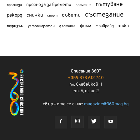
пътуване
прогноза за времето
прогноза
промоция
състезание
съвети
рекорд
снимки
спорт
филм
хижа
туризъм
фрийрайд
ултрамаратон
фестивал
Списание 360°
+359 878 612 740
пл. Славейков 11
ет. 6, офис 2
свържете се с нас:
magazine@360mag.bg