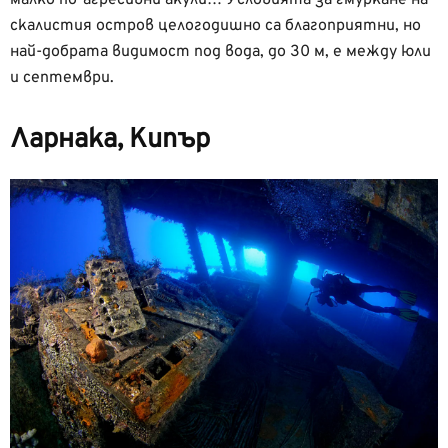
малко по-агресивни акули… Условията за гмуркане на
скалистия остров целогодишно са благоприятни, но
най-добрата видимост под вода, до 30 м, е между юли
и септември.
Ларнака, Кипър