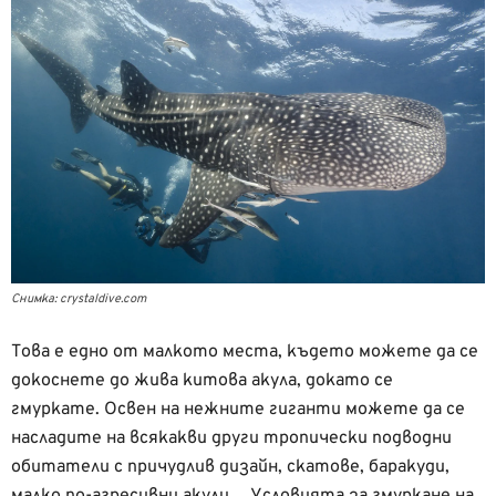
Снимка: crystaldive.com
Това е едно от малкото места, където можете да се
докоснете до жива китова акула, докато се
гмуркате. Освен на нежните гиганти можете да се
насладите на всякакви други тропически подводни
обитатели с причудлив дизайн, скатове, баракуди,