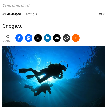
Dive, dive, dive!
от
360mag.bg
-
0
12.07.2019
Сподели
SHARES