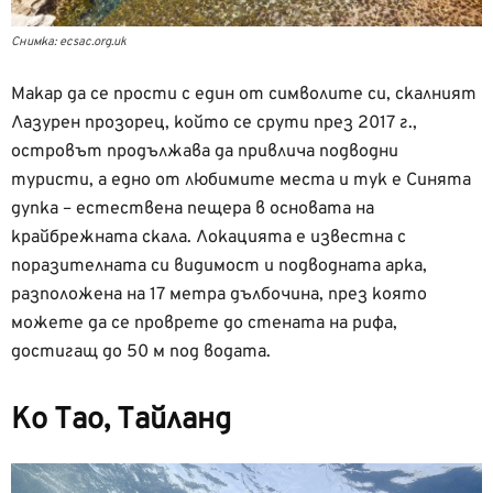
Снимка: ecsac.org.uk
Макар да се прости с един от символите си, скалният
Лазурен прозорец, който се срути през 2017 г.,
островът продължава да привлича подводни
туристи, а едно от любимите места и тук е Синята
дупка – естествена пещера в основата на
крайбрежната скала. Локацията е известна с
поразителната си видимост и подводната арка,
разположена на 17 метра дълбочина, през която
можете да се проврете до стената на рифа,
достигащ до 50 м под водата.
Ко Тао, Тайланд