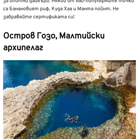
за опитни дайвъри. Някои от най-популярните точки
са Банановият риф, Куда Хаа и Манта пойнт. Не
забравяйте сертификата си!
Остров Гозо, Малтийски
архипелаг