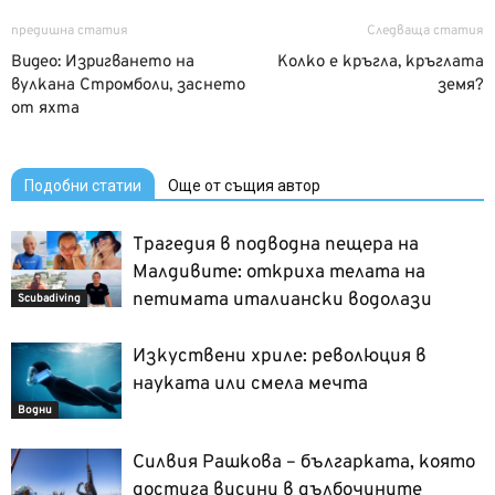
предишна статия
Следваща статия
Видео: Изригването на
Колко е кръгла, кръглата
вулкана Стромболи, заснето
земя?
от яхта
Подобни статии
Още от същия автор
Трагедия в подводна пещера на
Малдивите: откриха телата на
петимата италиански водолази
Scubadiving
Изкуствени хриле: революция в
науката или смела мечта
Водни
Силвия Рашкова – българката, която
достига висини в дълбочините