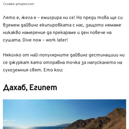
Снимка: groupon.com
Лято е, жега е – емигрира ни се! Но преди това ще си
вземем дайвинг екипировката с нас, защото нямаме
никакво намерение да прекараме и ден повече на
сушата. Dive now – work later!
Няколко от най-популярните дайвинг дестинациии ни
се джуркат като отправна точка за напускането на
сухоземния свят. Ето кои:
Дахаб, Египет