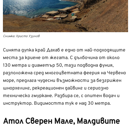
Снимка: Христо Узунов
Синята дупка край Дахаб е едно от най-подходящите
места за криене от жегата. С дълбочина от около
130 метра и диаметър 50, тази подводна фуния,
разположена сред многоцветната феерия на Червено
море, предлага чудесни възможности за безгрижен
шнорхелинг, рекреационен дайвинг и сериозно
техническо гмуркане. Разбира се, с опитен водач и
инструктор. Видимостта тук е над 30 метра.
Атол Сверен Мале, Малдивите