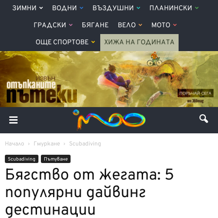
ЗИМНИ
ВОДНИ
ВЪЗДУШНИ
ПЛАНИНСКИ
ГРАДСКИ
БЯГАНЕ
ВЕЛО
МОТО
ОЩЕ СПОРТОВЕ
ХИЖА НА ГОДИНАТА
Начало
Гмуркане
Scubadiving
Scubadiving
Пътуване
Бягство от жегата: 5
популярни дайвинг
дестинации