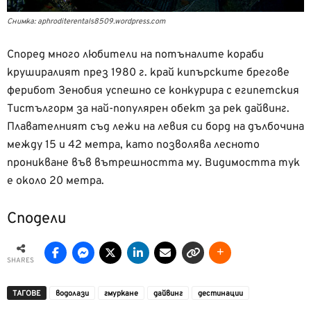
Снимка: aphroditerentals8509.wordpress.com
Според много любители на потъналите кораби
круширалият през 1980 г. край кипърските брегове
ферибот Зенобия успешно се конкурира с египетския
Тистългорм за най-популярен обект за рек дайвинг.
Плавателният съд лежи на левия си борд на дълбочина
между 15 и 42 метра, като позволява лесното
проникване във вътрешността му. Видимостта тук
е около 20 метра.
Сподели
SHARES
ТАГОВЕ
водолази
гмуркане
дайвинг
дестинации