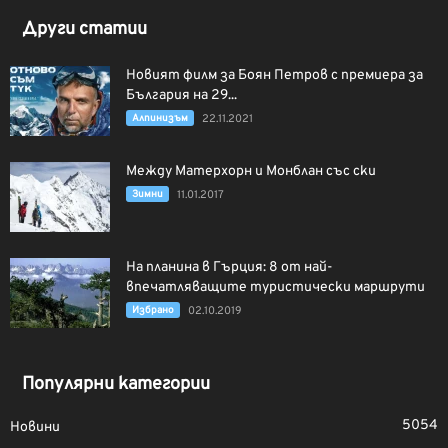
Други статии
Новият филм за Боян Петров с премиера за
България на 29...
Алпинизъм
22.11.2021
Между Матерхорн и Монблан със ски
Зимни
11.01.2017
На планина в Гърция: 8 от най-
впечатляващите туристически маршрути
Избрано
02.10.2019
Популярни категории
5054
Новини