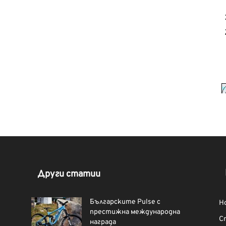
Други статии
Българските Pulse с
Н
престижна международна
С
награда