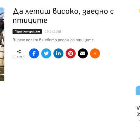
Да летиш високо, заедно с
птиците
Парапланеризъм
09.01.2018
Видео: полет в небето редом до птиците
SHARES