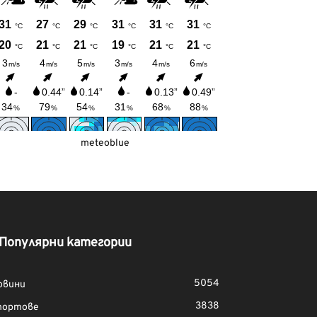
meteoblue
Популярни категории
5054
овини
3838
портове