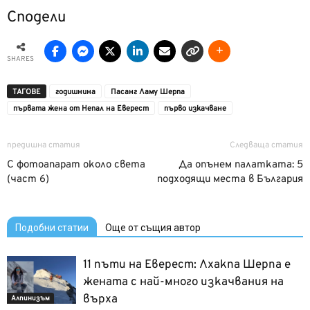
Сподели
SHARES
ТАГОВЕ
годишнина
Пасанг Ламу Шерпа
първата жена от Непал на Еверест
първо изкачване
предишна статия
Следваща статия
С фотоапарат около света
Да опънем палатката: 5
(част 6)
подходящи места в България
Подобни статии
Още от същия автор
11 пъти на Еверест: Лхакпа Шерпа е
жената с най-много изкачвания на
върха
Алпинизъм