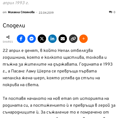
април 1993 г.
от
Михаела Стоянова
-
0
22.04.2019
Сподели
SHARES
22 април е денят, в който Непал отбелязва
годишнина, която е колкото щастлива, толкова и
тъжна за жителите на държавата. Годината е 1993
г., а Пасанг Ламу Шерпа се превръща първата
непалска жена-шерп, която успява да стъпи на
покрива на света.
Тя поставя началото на нов етап от историята на
родината си, а постижението ѝ я превръща в герой за
сънародниците ѝ. За съжаление то е помрачено от