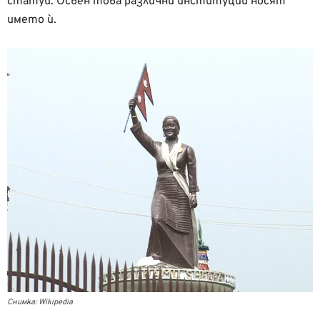
статуи. Освен това различни институции носят
името ѝ.
Снимка: Wikipedia