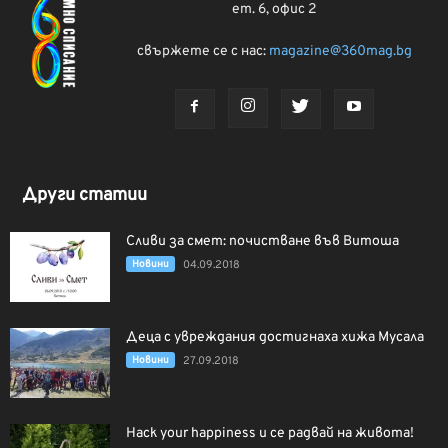
ет. 6, офис 2
свържете се с нас:
magazine@360mag.bg
Други статии
Сливи за смет: почистване във Витоша
Новини
04.09.2018
Деца с увреждания достигнаха хижа Мусала
Новини
27.09.2018
Hack your happiness и се радвай на живота!