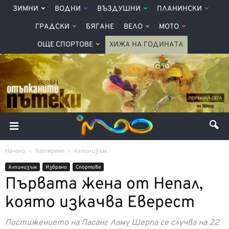
ЗИМНИ
ВОДНИ
ВЪЗДУШНИ
ПЛАНИНСКИ
ГРАДСКИ
БЯГАНЕ
ВЕЛО
МОТО
ОЩЕ СПОРТОВЕ
ХИЖА НА ГОДИНАТА
Начало
Катерене
Алпинизъм
Алпинизъм
Избрано
Спортове
Първата жена от Непал,
която изкачва Еверест
Постижението на Пасанг Ламу Шерпа се случва на 22