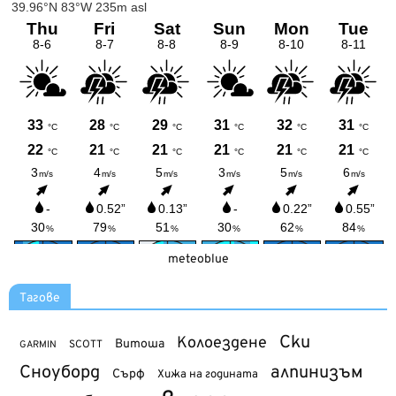
meteoblue
Тагове
Ски
Колоездене
Витоша
SCOTT
GARMIN
Сноуборд
алпинизъм
Сърф
Хижа на годината