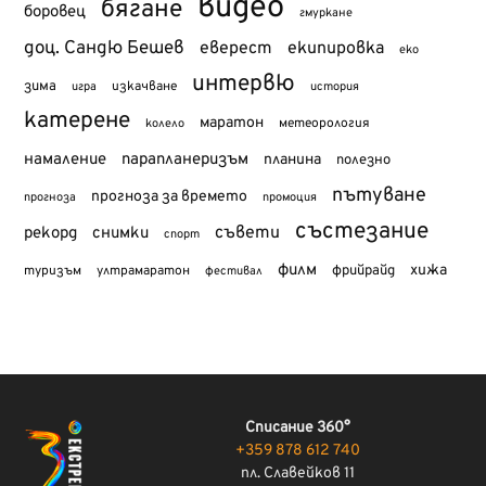
видео
бягане
боровец
гмуркане
доц. Сандю Бешев
еверест
екипировка
еко
интервю
зима
изкачване
история
игра
катерене
маратон
метеорология
колело
намаление
парапланеризъм
планина
полезно
пътуване
прогноза за времето
прогноза
промоция
състезание
съвети
рекорд
снимки
спорт
филм
хижа
туризъм
фрийрайд
ултрамаратон
фестивал
Списание 360°
+359 878 612 740
пл. Славейков 11