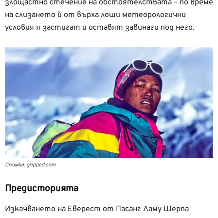
злощастно стечение на обстоятелствата – по време
на слизането ѝ от върха лоши метеорологични
условия я застигат и оставят завинаги под него.
Снимка: gripped.com
Предисторията
Изкачването на Еверест от Пасанг Ламу Шерпа