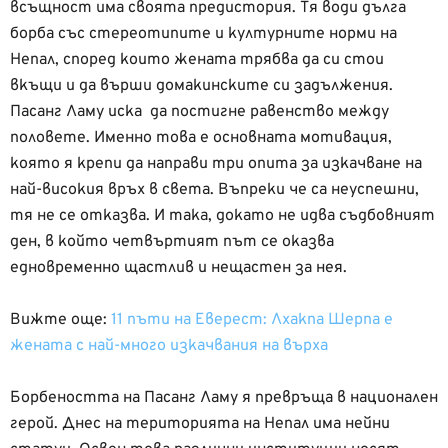
всъщност има своята предистория. Тя води дълга
борба със стереотипите и културните норми на
Непал, според които жената трябва да си стои
вкъщи и да върши домакинските си задължения.
Пасанг Ламу иска да постигне равенство между
половете. Именно това е основната мотивация,
която я крепи да направи три опита за изкачване на
най-високия връх в света. Въпреки че са неуспешни,
тя не се отказва. И така, докато не идва съдбовният
ден, в който четвъртият път се оказва
едновременно щастлив и нещастен за нея.
Вижте още:
11 пъти на Еверест: Лхакпа Шерпа е
жената с най-много изкачвания на върха
Борбеността на Пасанг Ламу я превръща в национален
герой. Днес на територията на Непал има нейни