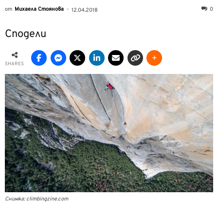
от
Михаела Стоянова
-
0
12.04.2018
Сподели
SHARES
Снимка: climbingzine.com