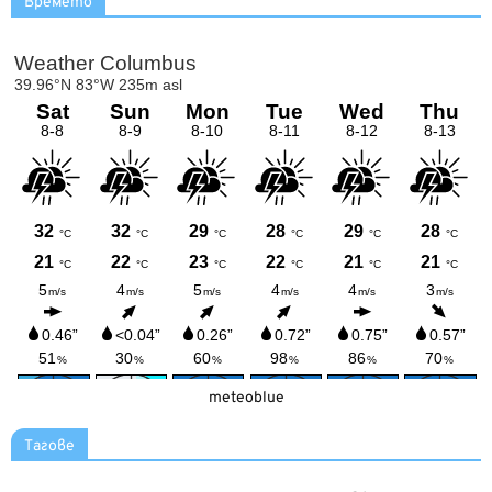
Времето
meteoblue
Тагове