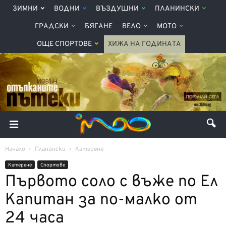
ЗИМНИ
ВОДНИ
ВЪЗДУШНИ
ПЛАНИНСКИ
ГРАДСКИ
БЯГАНЕ
ВЕЛО
МОТО
ОЩЕ СПОРТОВЕ
ХИЖА НА ГОДИНАТА
Начало
Планински
Катерене
Катерене
Спортове
Първото соло с въже по Ел
Капитан за по-малко от
24 часа