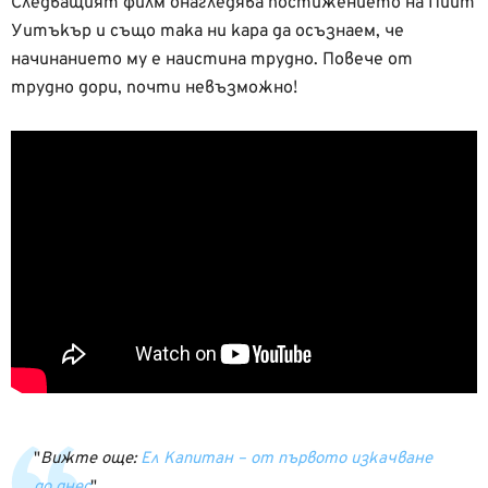
Следващият филм онагледява постижението на Пийт
Уитъкър и също така ни кара да осъзнаем, че
начинанието му е наистина трудно. Повече от
трудно дори, почти невъзможно!
Вижте още:
Ел Капитан – от първото изкачване
до днес