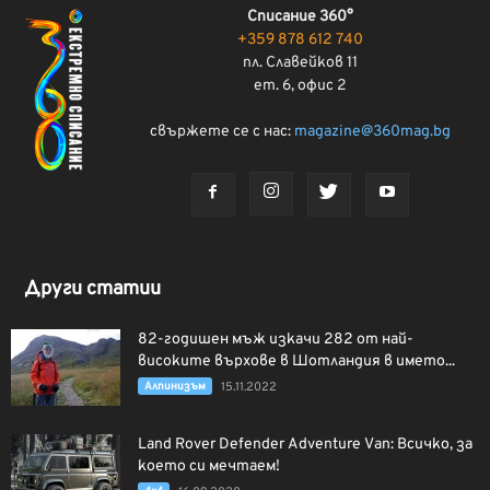
Списание 360°
+359 878 612 740
пл. Славейков 11
ет. 6, офис 2
свържете се с нас:
magazine@360mag.bg
Други статии
82-годишен мъж изкачи 282 от най-
високите върхове в Шотландия в името...
Алпинизъм
15.11.2022
Land Rover Defender Adventure Van: Всичко, за
което си мечтаем!