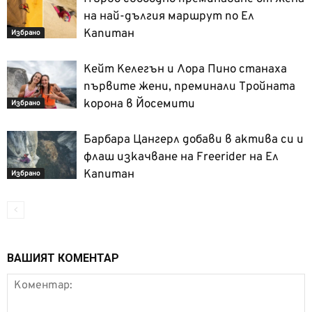
на най-дългия маршрут по Ел
Капитан
Избрано
Кейт Келегън и Лора Пино станаха
първите жени, преминали Тройната
корона в Йосемити
Избрано
Барбара Цангерл добави в актива си и
флаш изкачване на Freerider на Ел
Капитан
Избрано
ВАШИЯТ КОМЕНТАР