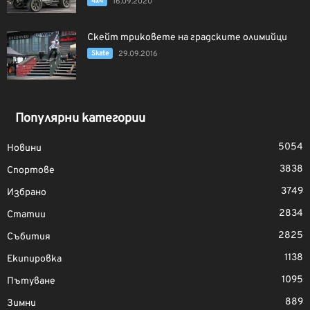
4x4
16.09.2020
Скейт триковете на градските олимийци
Skate
29.09.2016
Популярни категории
5054
Новини
3838
Спортове
3749
Избрано
2834
Статии
2825
Събития
1138
Екипировка
1095
Пътуване
889
Зимни