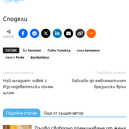
Сподели
SHARES
ТАГОВЕ
Ел Капитан
Пийт Уитакър
соло катерене
соло с въже
фрийрайдър
предишна статия
Следваща статия
Най-младият човек с
Хайлайн до емблематичен
Изследователски голям
бразилски връх
шлем
Подобни статии
Още от същия автор
Първо свободно преминаване от жена