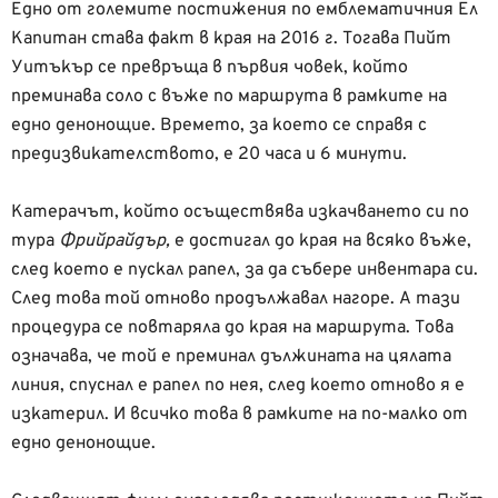
Едно от големите постижения по емблематичния Ел
Капитан става факт в края на 2016 г. Тогава Пийт
Уитъкър се превръща в първия човек, който
преминава соло с въже по маршрута в рамките на
едно денонощие. Времето, за което се справя с
предизвикателството, е 20 часа и 6 минути.
Катерачът, който осъществява изкачването си по
тура
Фрийрайдър,
е достигал до края на всяко въже,
след което е пускал рапел, за да събере инвентара си.
След това той отново продължавал нагоре. А тази
процедура се повтаряла до края на маршрута. Това
означава, че той е преминал дължината на цялата
линия, спуснал е рапел по нея, след което отново я е
изкатерил. И всичко това в рамките на по-малко от
едно денонощие.