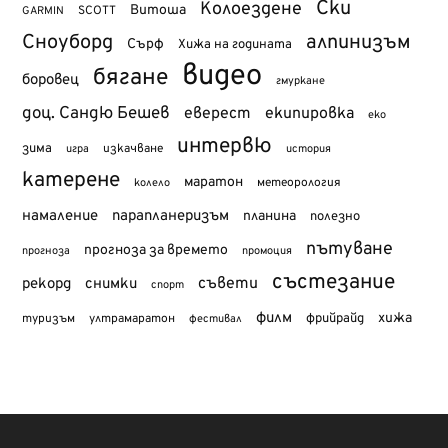
Ски
Колоездене
Витоша
SCOTT
GARMIN
Сноуборд
алпинизъм
Сърф
Хижа на годината
видео
бягане
боровец
гмуркане
доц. Сандю Бешев
еверест
екипировка
еко
интервю
зима
изкачване
история
игра
катерене
маратон
метеорология
колело
намаление
парапланеризъм
планина
полезно
пътуване
прогноза за времето
прогноза
промоция
състезание
съвети
рекорд
снимки
спорт
филм
хижа
туризъм
фрийрайд
ултрамаратон
фестивал