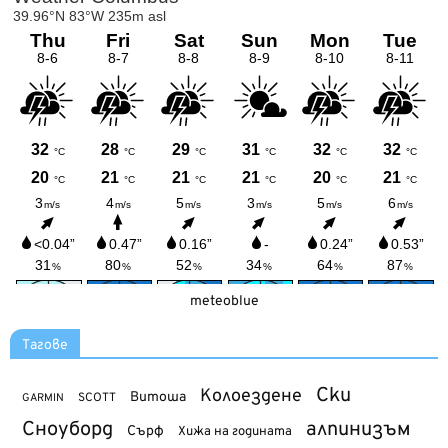
meteoblue
Тагове
Ски
Колоездене
Витоша
SCOTT
GARMIN
Сноуборд
алпинизъм
Сърф
Хижа на годината