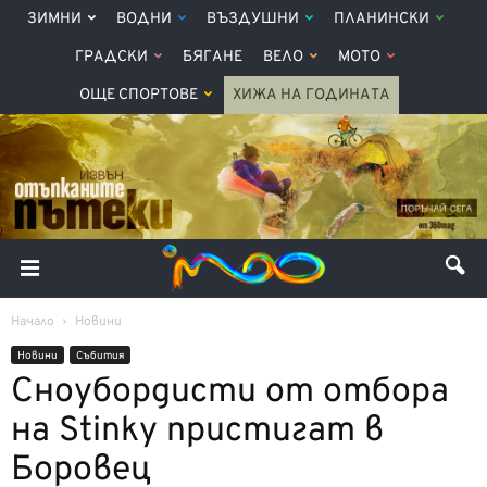
ЗИМНИ
ВОДНИ
ВЪЗДУШНИ
ПЛАНИНСКИ
ГРАДСКИ
БЯГАНЕ
ВЕЛО
МОТО
ОЩЕ СПОРТОВЕ
ХИЖА НА ГОДИНАТА
Начало
Новини
Новини
Събития
Сноубордисти от отбора
на Stinky пристигат в
Боровец