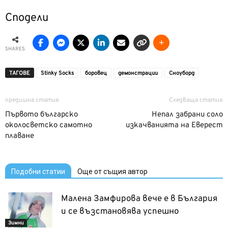
Сподели
SHARES
ТАГОВЕ
Stinky Socks
боровец
демонстрации
Сноуборд
предишна статия
Следваща статия
Първото българско
Непал забрани соло
околосветско самотно
изкачванията на Еверест
плаване
Подобни статии
Още от същия автор
Малена Замфирова вече е в България
и се възстановява успешно
Зимни