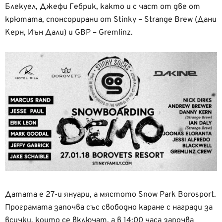
Блекуел, Джефи Гебрик, както и с част от две от
крютата, спонсорирани от Stinky – Strange Brew (Дани
Керн, Иън Дали) и GBP – Gremlinz.
Датата е 27-и януари, а мястото Snow Park Borosport.
Програмата започва със свободно каране с награди за
всички, които се включат, а в 14:00 часа започва