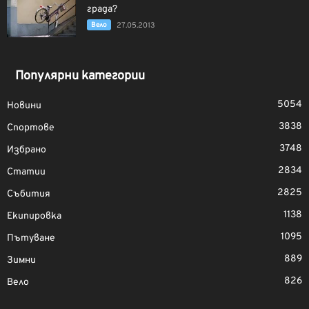
града?
Вело
27.05.2013
Популярни категории
5054
Новини
3838
Спортове
3748
Избрано
2834
Статии
2825
Събития
1138
Екипировка
1095
Пътуване
889
Зимни
826
Вело