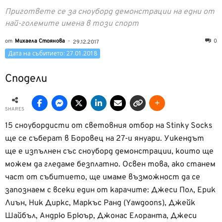
Пригответе се за сноуборд демонстрации на едни от
най-големите имена в този спорт
от
Михаела Стоянова
-
0
29.12.2017
Дата на събитието: 27.01.2018
Сподели
SHARES
15 сноубордисти от световния отбор на Stinky Socks
ще се съберат в Боровец на 27-и януари. Уикендът
ще е изпълнен със сноуборд демонстрации, които ще
можем да гледаме безплатно. Освен това, ако станем
част от събитието, ще имаме възможност да се
запознаем с всеки един от карачите: Джеси Пол, Ерик
Лиън, Ник Диркс, Маркъс Ранд (Yawgoons), Джейк
Шайбъл, Андрю Брюър, Джонас Елоранта, Джеси