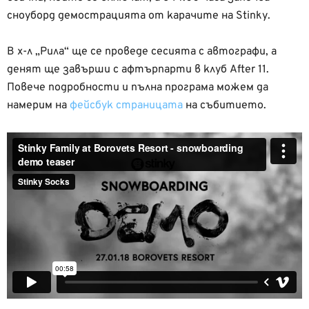
сноуборд демострацията от карачите на Stinky.
В х-л „Рила“ ще се проведе сесията с автографи, а
денят ще завърши с афтърпарти в клуб After 11.
Повече подробности и пълна програма можем да
намерим на
фейсбук страницата
на събитието.