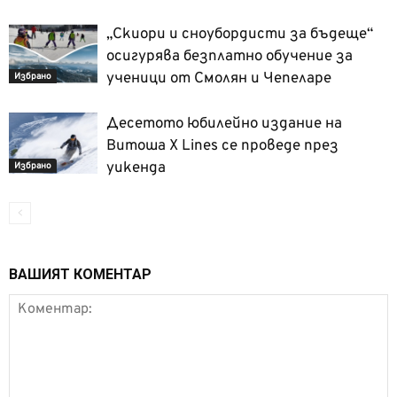
„Скиори и сноубордисти за бъдеще“
осигурява безплатно обучение за
ученици от Смолян и Чепеларе
Избрано
Десетото юбилейно издание на
Витоша X Lines се проведе през
уикенда
Избрано
ВАШИЯТ КОМЕНТАР