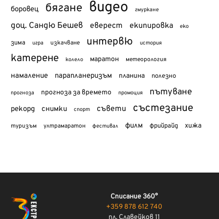
видео
бягане
боровец
гмуркане
доц. Сандю Бешев
еверест
екипировка
еко
интервю
зима
изкачване
история
игра
катерене
маратон
метеорология
колело
намаление
парапланеризъм
планина
полезно
пътуване
прогноза за времето
прогноза
промоция
състезание
съвети
рекорд
снимки
спорт
филм
хижа
туризъм
фрийрайд
ултрамаратон
фестивал
Списание 360°
+359 878 612 740
пл. Славейков 11