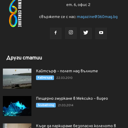
ет. 6, офис 2
свържете се с нас:
magazine@360mag.bg
Други статии
Кайтсърф – полет над вълните
Кайтсърф
22.03.2010
Пещерно гмуркане в Мексико – видео
Scubadiving
21.03.2014
Къде да паркираме безопасно колелото в