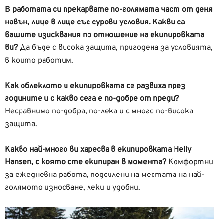
В работата си прекарвате по-голямата част от деня
навън, лице в лице със сурови условия. Какви са
вашите изисквания по отношение на екипировката
ви?
Да бъде с висока защита, пригодена за условията,
в които работим.
Как облеклото и екипировката се развиха през
годините и с какво сега е по-добре от преди?
Несравнимо по-добра, по-лека и с много по-висока
защита.
Какво най-много ви харесва в екипировката Helly
Hansen, с която сте екипиран в момента?
Комфортни
за ежедневна работа, подсилени на местата на най-
голямото износване, леки и удобни.