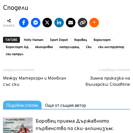
Сподели
SHARES
ТАГОВЕ
Helly Hansen
Sport Depot
боровец
бороспорт
Бороспорт АД
екипировка
патрулиращ
Ски
ски инструктор
ски патрул
предишна статия
Следваща статия
Между Матерхорн и Монблан
Зимна приказка на
със ски
български: CloudNine
Подобни статии
Още от същия автор
Боровец приема Държавното
първенство по ски-алпинизъм: