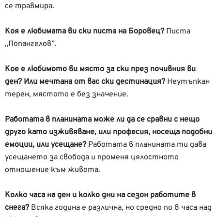
се травмира.
Коя е любимата ви ски писта на Боровец?
Писта
„Попангелов”.
Кое е любимото ви място за ски през почивния ви
ден? Или мечтана от вас ски дестинация?
Неутъпкан
терен, мястото е без значение.
Работата в планината може ли да се сравни с нещо
друго като изживяване, или професия, носеща подобни
емоции, или усещане?
Работата в планината ти дава
усещането за свобода и променя цялостното
отношение към живота.
Колко часа на ден и колко дни на сезон работите в
снега?
Всяка година е различна, но средно по 8 часа над