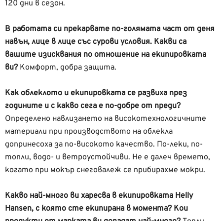
120 дни в сезон.
В работата си прекарвате по-голямата част от деня
навън, лице в лице със сурови условия. Какви са
вашите изисквания по отношение на екипировката
ви?
Комфорт, добра защита.
Как облеклото и екипировката се развиха през
годините и с какво сега е по-добре от преди?
Определено навлизането на високотехнологичните
материали при производството на облекла
допринесоха за по-високото качество. По-леки, по-
топли, водо- и ветроустойчиви. Не е далеч времето,
когато при мокър снеговалеж се прибирахме мокри.
Какво най-много ви харесва в екипировката Helly
Hansen, с която сте екипирана в момента? Кои