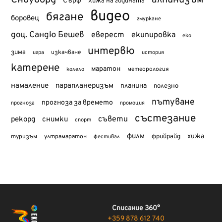
Сноуборд
алпинизъм
Сърф
Хижа на годината
видео
бягане
боровец
гмуркане
доц. Сандю Бешев
еверест
екипировка
еко
интервю
зима
изкачване
история
игра
катерене
маратон
метеорология
колело
намаление
парапланеризъм
планина
полезно
пътуване
прогноза за времето
прогноза
промоция
състезание
съвети
рекорд
снимки
спорт
филм
хижа
туризъм
фрийрайд
ултрамаратон
фестивал
Списание 360°
+359 878 612 740