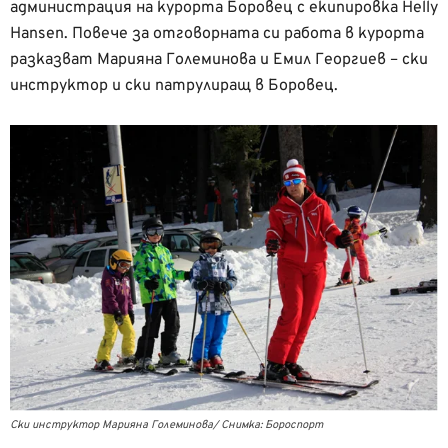
администрация на курорта Боровец с екипировка Helly
Hansen. Повече за отговорната си работа в курорта
разказват Марияна Големинова и Емил Георгиев – ски
инструктор и ски патрулиращ в Боровец.
Ски инструктор Марияна Големинова/ Снимка: Бороспорт