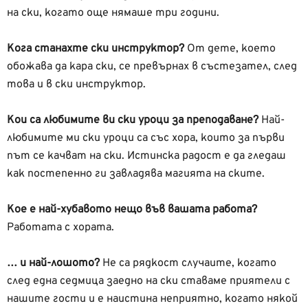
на ски, когато още нямаше три години.
Кога станахте ски инструктор?
От дете, което
обожава да кара ски, се превърнах в състезател, след
това и в ски инструктор.
Кои са любимите ви ски уроци за преподаване?
Най-
любимите ми ски уроци са със хора, които за първи
път се качват на ски. Истинска радост е да гледаш
как постепенно ги завладява магията на ските.
Кое е най-хубавото нещо във вашата работа?
Работата с хората.
… и най-лошото?
Не са рядкост случаите, когато
след една седмица заедно на ски ставаме приятели с
нашите гости и е наистина неприятно, когато някой