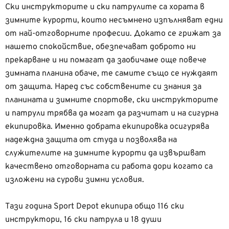
Ски инструкторите и ски патрулите са хората в
зимните курорти, които несъмнено изпълняват едни
от най-отговорните професии. Докато се грижат за
нашето спокойствие, обезпечават доброто ни
прекарване и ни помагат да заобичаме още повече
зимната планина обаче, те самите също се нуждаят
от защита. Наред със собствените си знания за
планината и зимните спортове, ски инструкторите
и патрули трябва да могат да разчитат и на сигурна
екипировка. Именно добрата екипировка осигурява
надеждна защита от студа и позволява на
служителите на зимните курорти да извършват
качествено отговорната си работа дори когато са
изложени на сурови зимни условия.
Тази година Sport Depot екипира общо 116 ски
инструктори, 16 ски патрула и 18 души