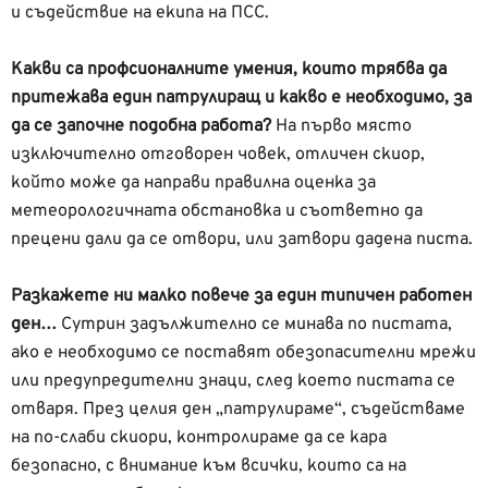
и съдействие на екипа на ПСС.
Какви са профсионалните умения, които трябва да
притежава един патрулиращ и какво е необходимо, за
да се започне подобна работа?
На първо място
изключително отговорен човек, отличен скиор,
който може да направи правилна оценка за
метеорологичната обстановка и съответно да
прецени дали да се отвори, или затвори дадена писта.
Разкажете ни малко повече за един типичен работен
ден…
Сутрин задължително се минава по пистата,
ако е необходимо се поставят обезопасителни мрежи
или предупредителни знаци, след което пистата се
отваря. През целия ден „патрулираме“, съдействаме
на по-слаби скиори, контролираме да се кара
безопасно, с внимание към всички, които са на