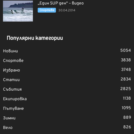
„Един SUP ден“ – видео
Спортове
30.04.2014
Популярни категории
5054
Новини
3838
Спортове
3748
Избрано
2834
Статии
2825
Събития
1138
Екипировка
1095
Пътуване
889
Зимни
826
Вело