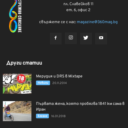
пл. Славейков 11
ет. 6, офис 2
свържете се с нас:
magazine@360mag.bg
Други статии
Мерудия и DRS в Mixtape
Новини
20.11.2014
Първата жена, която пробягва 1841 км сама в
Иран
Бягане
16.01.2018