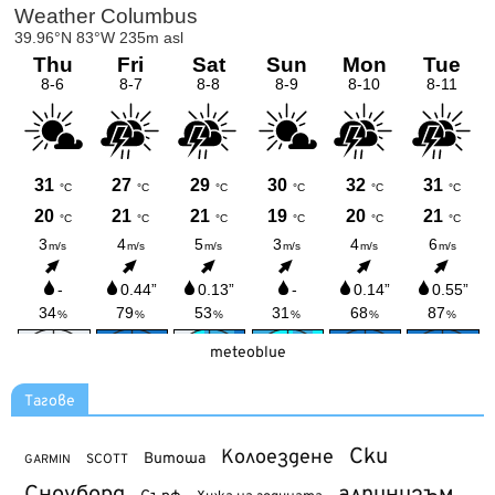
meteoblue
Тагове
Ски
Колоездене
Витоша
SCOTT
GARMIN