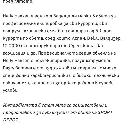
през лятото.
Helly Hansen е една от водещите марки в света за
професионална екипировка за ски курорти, ски
патрули, планински служби и екипира над 50 топ
курорта по света, сред които Аспен, Вейл, Валдизер,
10 0000 ски инструктора от Френскита ски
асоциация и др. Професионалната серия облекла на
Helly Hansen е полуекипировка, полуинструмент.
Разработена е от издръжливи материали, с много
специфични характеристики и с високи технически
показатели, които да издържат работа в сурови
услови.
Интервютата в статията са осъществени и
предоставени за публикуване от екипа на SPORT
DEPOT.