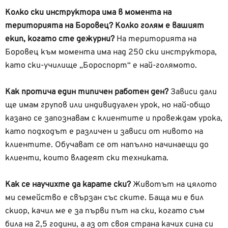
Колко ски инструктора има в момента на
територията на Боровец?
Колко голям е вашият
екип, когато сте дежурни?
На територията на
Боровец към момента има над 250 ски инструктора,
като ски-училище „Бороспорт“ е най-голямото.
Как протича един типичен работен ден?
Зависи дали
ще имам групов или индивидуален урок, но най-общо
казано се запознавам с клиентите и провеждам урока,
като подходът е различен и зависи от нивото на
клиентите. Обучават се от напълно начинаещи до
клиенти, които владеят ски техниката.
Как се научихте да карате ски?
Животът на цялото
ми семейство е свързан със ските. Баща ми е бил
скиор, качил ме е за първи път на ски, когато съм
била на 2,5 години, а аз от своя страна качих сина си