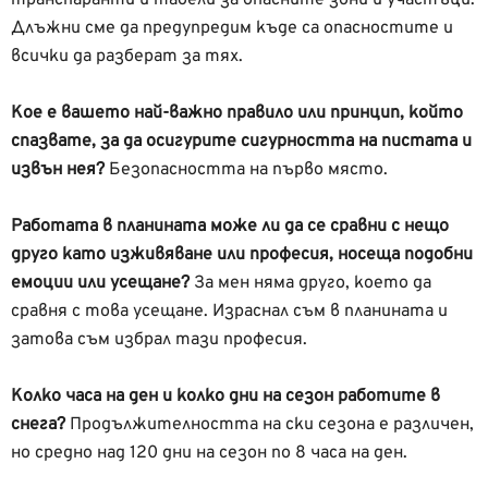
Длъжни сме да предупредим къде са опасностите и
всички да разберат за тях.
Кое е вашето най-важно правило или принцип, който
спазвате, за да осигурите сигурността на пистата и
извън нея?
Безопасността на първо място.
Работата в планината може ли да се сравни с нещо
друго като изживяване или професия, носеща подобни
емоции или усещане?
За мен няма друго, което да
сравня с това усещане. Израснал съм в планината и
затова съм избрал тази професия.
Колко часа на ден и колко дни на сезон работите в
снега?
Продължителността на ски сезона е различен,
но средно над 120 дни на сезон по 8 часа на ден.