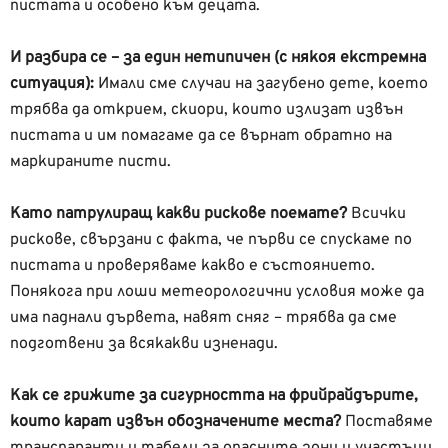
пистата и особено към децата.
И разбира се – за един нетипичен (с някоя екстремна
ситуация):
Имали сме случаи на загубено дете, което
трябва да открием, скиори, които излизат извън
пистата и им помагаме да се върнат обратно на
маркираните писти.
Като патрулиращ какви рискове поемате?
Всички
рискове, свързани с факта, че първи се спускаме по
пистата и проверяваме какво е състоянието.
Понякога при лоши метеорологични условия може да
има паднали дървета, навят сняг – трябва да сме
подготвени за всякакви изненади.
Как се грижите за сигурността на фрийрайдърите,
които карат извън обозначените места?
Поставяме
транспаранти и табели за опасните зони и участъци.