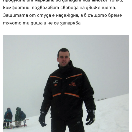
продукти от марката ви допадат най-много?
Топли,
комфортни, позволяват свобода на движенията.
Защитата от студа е надеждна, а в същото време
тялото ти диша и не се запарява.