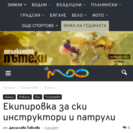
ЗИМНИ
ВОДНИ
ВЪЗДУШНИ
ПЛАНИНСКИ
ГРАДСКИ
БЯГАНЕ
ВЕЛО
МОТО
ОЩЕ СПОРТОВЕ
ХИЖА НА ГОДИНАТА
Начало
Спортове
Зимни
Зимни
Новини
Ски
Спортове
Екипировка за ски
инструктори и патрули
от
Десислава Павлова
-
0
11.01.2017