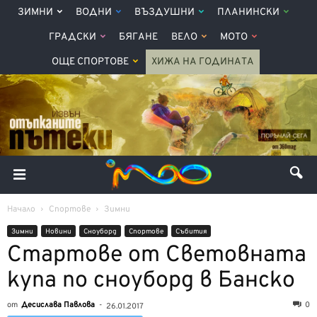
ЗИМНИ
ВОДНИ
ВЪЗДУШНИ
ПЛАНИНСКИ
ГРАДСКИ
БЯГАНЕ
ВЕЛО
МОТО
ОЩЕ СПОРТОВЕ
ХИЖА НА ГОДИНАТА
Начало
Спортове
Зимни
Зимни
Новини
Сноуборд
Спортове
Събития
Стартове от Световната
купа по сноуборд в Банско
от
Десислава Павлова
-
0
26.01.2017