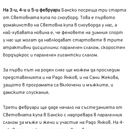
На 3-и, 4-и и 5-и февруари
Банско посреща три старта
от Световната купа по сноуборд. Това е първото
домакинство на Световна купа в сноуборда у нас, а
най-хубавата новина е, че феновете на зимния спорт
у нас ще могат да наблюдават стартовете в трите
атрактивни дисциплини: паралелен слалом, скоростен
бордъркрос и паралелен гигантски слалом.
За първи път на роден сняг ще можем да проследим
представянията и на Радо Янков, и на Сани Жекова,
защото в програмата са включени и мъжките, и
дамските спускания.
Трети февруари ще даде начало на състезанията от
Световната купа в Банско с надпревара в паралелния
слалом за мъже и жени и участие на Радо Янков. На 4-