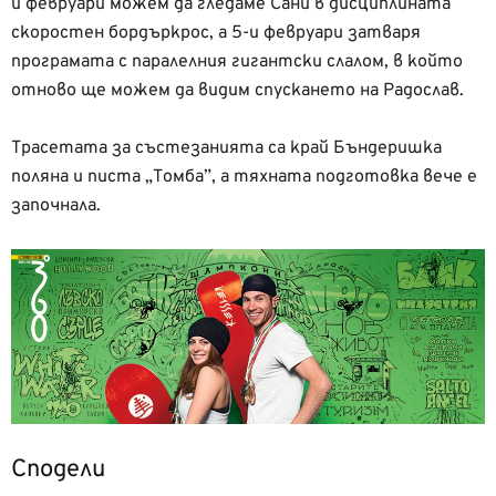
и февруари можем да гледаме Сани в дисциплината
скоростен бордъркрос, а 5-и февруари затваря
програмата с паралелния гигантски слалом, в който
отново ще можем да видим спускането на Радослав.
Трасетата за състезанията са край Бъндеришка
поляна и писта „Томба”, а тяхната подготовка вече е
започнала.
Сподели