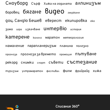
Сноуборд
алпинизъм
Сърф
Хижа на годината
видео
бягане
боровец
гмуркане
доц. Сандю Бешев
еверест
екипировка
еко
интервю
зима
изкачване
история
игра
катерене
маратон
метеорология
колело
намаление
парапланеризъм
планина
полезно
пътуване
прогноза за времето
прогноза
промоция
състезание
съвети
рекорд
снимки
спорт
филм
хижа
туризъм
фрийрайд
ултрамаратон
фестивал
Списание 360°