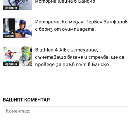
моторна шейна в Банско
Избрано
Исторически медал: Тервел Замфиров
с бронз от олимпиадата!
Зимни
Biathlon 4 Аll: състезание,
съчетаващо бягане и стрелба, ще се
проведе за пръв път в Банско
Избрано
ВАШИЯТ КОМЕНТАР