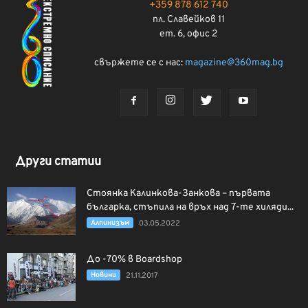
+359 878 612 740
пл. Славейков 11
ет. 6, офис 2
свържете се с нас:
magazine@360mag.bg
Други статии
Стоянка Калинкова-Занкова – първата
българка, стъпила на връх над 7-те хиляди...
Алпинизъм
03.05.2022
До -70% в Boardshop
Новини
21.11.2017