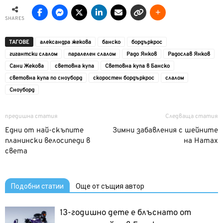
SHARES
ТАГОВЕ
александра жекова
банско
бордъркрос
гигантски слалом
паралелен слалом
Радо Янков
Радослав Янков
Сани Жекова
световна купа
Световна купа в Банско
световна купа по сноуборд
скоростен бордъркрос
слалом
Сноуборд
предишна статия
Следваща статия
Едни от най-скъпите
Зимни забавления с шейните
планински велосипеди в
на Hamax
света
Подобни статии
Още от същия автор
13-годишно дете е блъснато от