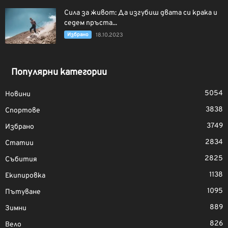
Сила за живот: Да изгубиш двата си крака и
седем пръста...
Избрано
18.10.2023
Популярни категории
5054
Новини
3838
Спортове
3749
Избрано
2834
Статии
2825
Събития
1138
Екипировка
1095
Пътуване
889
Зимни
826
Вело