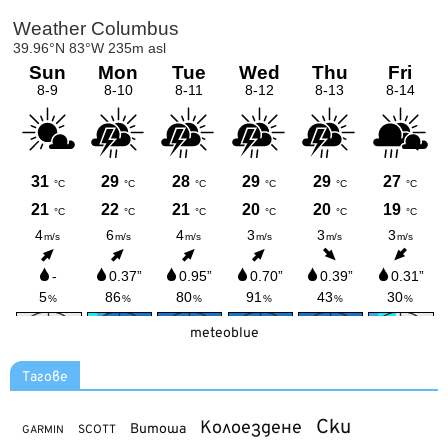
meteoblue
Тагове
Ски
Колоездене
Витоша
SCOTT
GARMIN