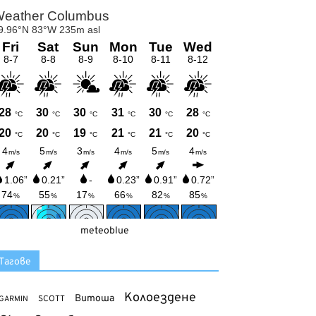
meteoblue
Тагове
Колоездене
Витоша
SCOTT
GARMIN