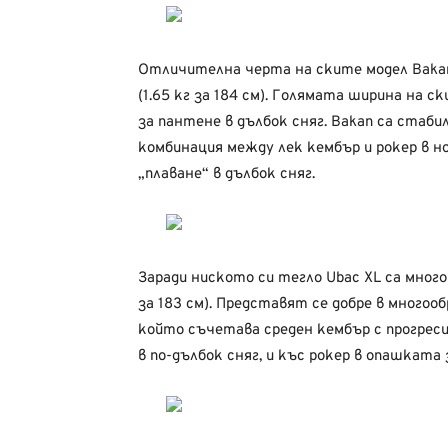
Отличителна черта на ските модел Bakan
(1.65 кг за 184 см). Голямата ширина на ск
за пантене в дълбок сняг. Bakan са стабилн
комбинация между лек кембър и рокер в н
„плаване“ в дълбок сняг.
Заради ниското си тегло Ubac XL са много
за 183 см). Представят се добре в многооб
който съчетава среден кембър с прогресив
в по-дълбок сняг, и къс рокер в опашката