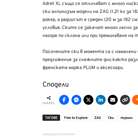
Adret XL също се отличават с много ниск
ски алпинизъм модели на ZAG (1.21 кг за 
рокер, а радиусът е среден (20 м за 182 с
условия. Ските се закачат много лесно з
нагоре по склона или при преминаване на
Посочените ски в момента са с намалени
предложения за снежните дни както разл
френската марка PLUM и аксесоари.
Сподели
SHARES
ТАГОВЕ
Free to Explore
ZAG
Ски
туринг
предишна статия