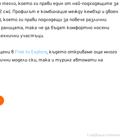
о тегло, което ги прави един от най-подходящите за
182 см). Профилът е комбинация между кембър и двоен
м), което ги прави подходящи за повече различни
а раницата, така че да бъдат комфортно носени
 технични участъци.
 цени в
Free to Explore
, където откриваме още много
ични модели ски, така и туринг автомати на
Следваща статия