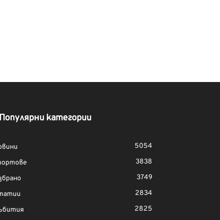
Популярни категории
5054
овини
3838
портове
3749
збрано
2834
татии
2825
ъбития