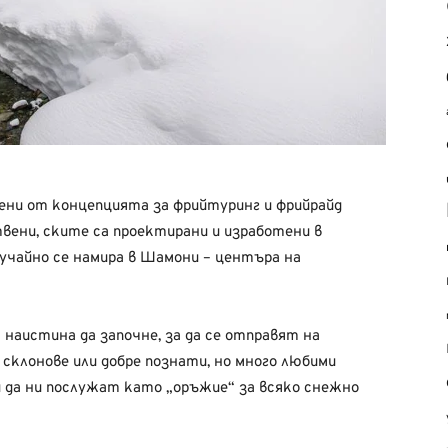
вени от концепцията за фрийтуринг и фрийрайд
вени, ските са проектирани и изработени в
учайно се намира в Шамони – центъра на
наистина да започне, за да се отправят на
склонове или добре познати, но много любими
и да ни послужат като „оръжие“ за всяко снежно