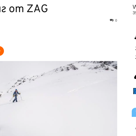
нг от ZAG
0