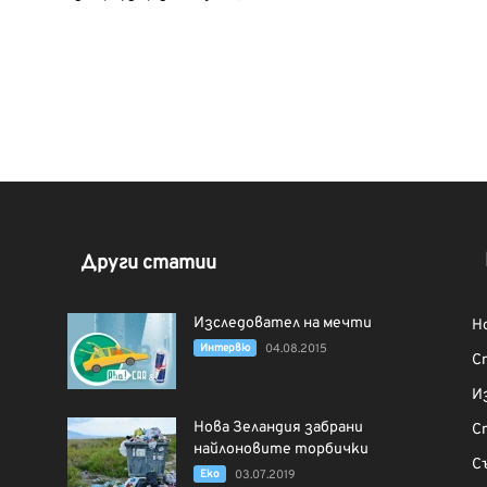
Други статии
Изследовател на мечти
Н
Интервю
04.08.2015
С
И
Нова Зеландия забрани
С
найлоновите торбички
С
Еко
03.07.2019