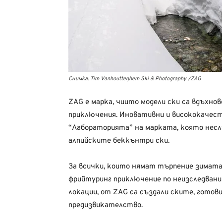
Снимка: Tim Vanhoutteghem Ski & Photography /ZAG
ZAG е марка, чиито модели ски са вдъхно
приключения. Иновативни и висококачест
“Лабораторията” на марката, която несл
алпийските беккънтри ски.
За всички, които нямат търпение зимата 
фрийтуринг приключение по неизследвани 
локации, от ZAG са създали ските, готов
предизвикателство.