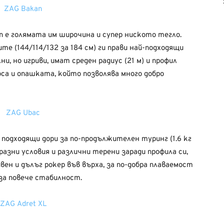
 е голямата им широчина и супер ниското тегло.
ите (144/114/132 за 184 см) ги прави най-подходящи
и, но игриви, имат среден радиус (21 м) и профил
оса и опашката, който позволява много добро
 подходящи дори за по-продължителен туринг (1.6 кг
разни условия и различни терени заради профила си,
ен и дълъг рокер във върха, за по-добра плаваемост
 за повече стабилност.