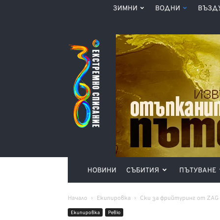
ЗИМНИ
ВОДНИ
ВЪЗД
Списание
360°
НОВИНИ
СЪБИТИЯ
ПЪТУВАНЕ
Начало
Екипировка
Ски за фрийтуринг от ZAG
Екипировка
Ревю