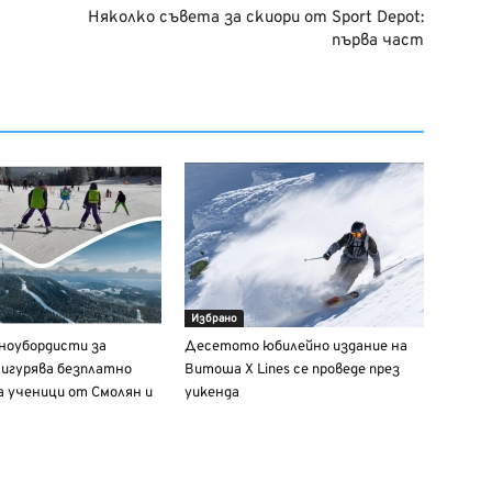
Няколко съвета за скиори от Sport Depot:
първа част
Избрано
сноубордисти за
Десетото юбилейно издание на
игурява безплатно
Витоша X Lines се проведе през
а ученици от Смолян и
уикенда