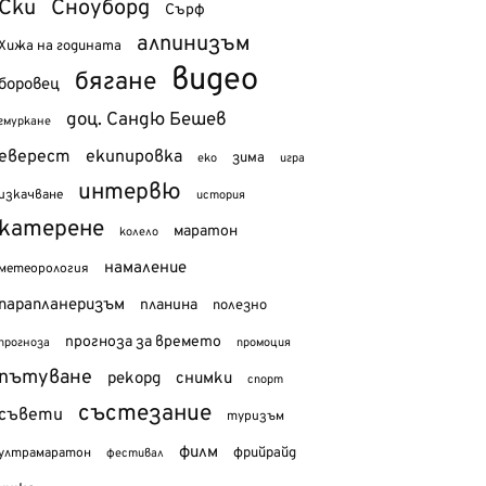
Ски
Сноуборд
Сърф
алпинизъм
Хижа на годината
видео
бягане
боровец
доц. Сандю Бешев
гмуркане
еверест
екипировка
зима
еко
игра
интервю
изкачване
история
катерене
маратон
колело
намаление
метеорология
парапланеризъм
планина
полезно
прогноза за времето
прогноза
промоция
пътуване
рекорд
снимки
спорт
състезание
съвети
туризъм
филм
фрийрайд
ултрамаратон
фестивал