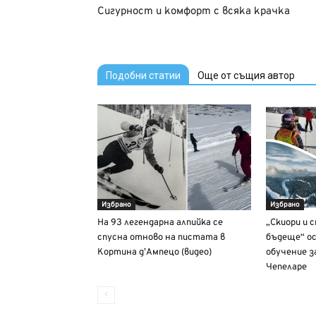
Сигурност и комфорт с всяка крачка
Подобни статии
Още от същия автор
Избрано
Избрано
На 93 легендарна алпийка се
„Скиори и 
спусна отново на пистата в
бъдеще“ ос
Кортина д’Ампецо (видео)
обучение з
Чепеларе