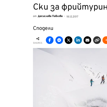
Ски за фрийтури
от
Десислава Павлова
-
18.12.2017
Сподели
SHARES