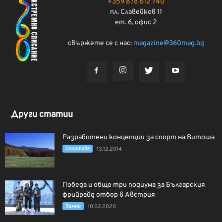
+359 878 612 740
пл. Славейков 11
ет. 6, офис 2
свържете се с нас:
magazine@360mag.bg
Други статии
Разработени концепции за спорт на Витоша
Спортове
13.12.2014
Победа и общо три подиума за Българския
фрийрайд отбор в Австрия
Зимни
10.02.2020