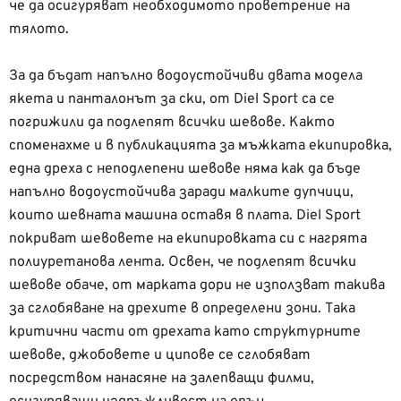
че да осигуряват необходимото проветрение на
тялото.
За да бъдат напълно водоустойчиви двата модела
якета и панталонът за ски, от Diel Sport са се
погрижили да подлепят всички шевове. Както
споменахме и в публикацията за мъжката екипировка,
една дреха с неподлепени шевове няма как да бъде
напълно водоустойчива заради малките дупчици,
които шевната машина оставя в плата. Diel Sport
покриват шевовете на екипировката си с нагрята
полиуретанова лента. Освен, че подлепят всички
шевове обаче, от марката дори не използват такива
за сглобяване на дрехите в определени зони. Така
критични части от дрехата като структурните
шевове, джобовете и ципове се сглобяват
посредством нанасяне на залепващи филми,