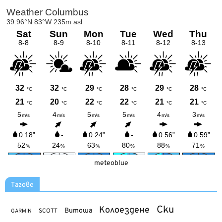
meteoblue
Тагове
Ски
Колоездене
Витоша
SCOTT
GARMIN