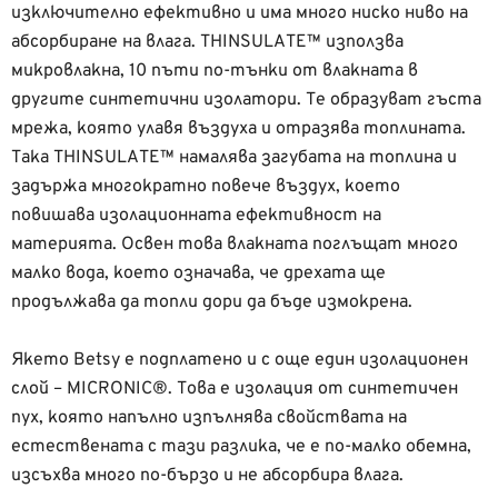
изключително ефективно и има много ниско ниво на
абсорбиране на влага. THINSULATE™ използва
микровлакна, 10 пъти по-тънки от влакната в
другите синтетични изолатори. Те образуват гъста
мрежа, която улавя въздуха и отразява топлината.
Така THINSULATE™ намалява загубата на топлина и
задържа многократно повече въздух, което
повишава изолационната ефективност на
материята. Освен това влакната поглъщат много
малко вода, което означава, че дрехата ще
продължава да топли дори да бъде измокрена.
Якето Betsy е подплатено и с още един изолационен
слой – MICRONIC®. Това е изолация от синтетичен
пух, която напълно изпълнява свойствата на
естествената с тази разлика, че е по-малко обемна,
изсъхва много по-бързо и не абсорбира влага.