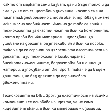
Както от марката сами казват, да ни бъде топло и да
сме сухи е от съществено значение, когато сме на
пистата.Едновременно с това обаче, трябва да имаме
максимална подвижност. Именно за това се грижи
технологията за еластичност на всички компоненти,
която прави всички материали, използвани за
ушиване на дрехата, разтегливи във всички посоки,
така че да се гарантира цялостната еластичност на
дрехата. Тази технология е комбинирана с
високотехнологичните, водоустойчиви и дишащи
материи, използвани от Diel Sport, така че да бъдем
защитени, но без дрехите да ограничават
движенията ни.
Технологията на DIEL Sport за еластичност на всички
компоненти се основава на идеята, че не само
лицевите тъкани, а всички материали – изолации,