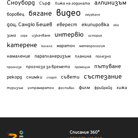
Сноуборд
алпинизъм
Сърф
Хижа на годината
видео
бягане
боровец
гмуркане
доц. Сандю Бешев
еверест
екипировка
еко
интервю
зима
изкачване
история
игра
катерене
маратон
метеорология
колело
намаление
парапланеризъм
планина
полезно
пътуване
прогноза за времето
прогноза
промоция
състезание
съвети
рекорд
снимки
спорт
филм
хижа
туризъм
фрийрайд
ултрамаратон
фестивал
Списание 360°