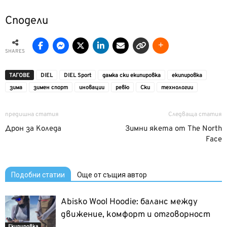
Сподели
SHARES
ТАГОВЕ
DIEL
DIEL Sport
дамка ски екипировка
екипировка
зима
зимен спорт
иновации
ревю
Ски
технологии
предишна статия
Следваща статия
Дрон за Коледа
Зимни якета от The North
Face
Подобни статии
Още от същия автор
Abisko Wool Hoodie: баланс между
движение, комфорт и отговорност
Екипировка