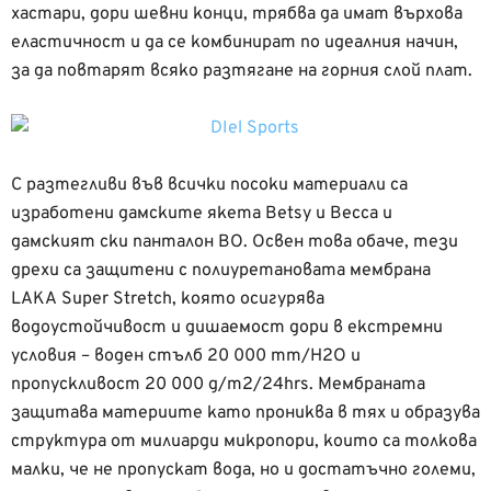
хастари, дори шевни конци, трябва да имат върхова
еластичност и да се комбинират по идеалния начин,
за да повтарят всяко разтягане на горния слой плат.
С разтегливи във всички посоки материали са
изработени дамските якета Betsy и Becca и
дамският ски панталон BO. Освен това обаче, тези
дрехи са защитени с полиуретановата мембрана
LAKA Super Stretch, която осигурява
водоустойчивост и дишаемост дори в екстремни
условия – воден стълб 20 000 mm/H2O и
пропускливост 20 000 g/m2/24hrs. Мембраната
защитава материите като прониква в тях и образува
структура от милиарди микропори, които са толкова
малки, че не пропускат вода, но и достатъчно големи,