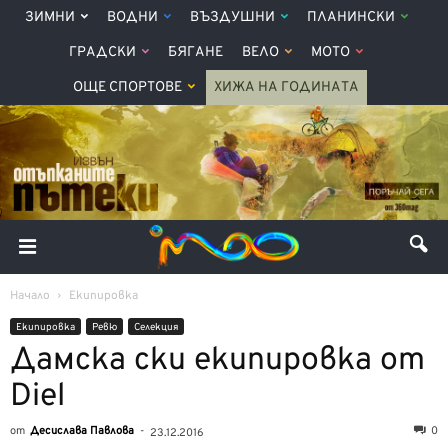
ЗИМНИ
ВОДНИ
ВЪЗДУШНИ
ПЛАНИНСКИ
ГРАДСКИ
БЯГАНЕ
ВЕЛО
МОТО
ОЩЕ СПОРТОВЕ
ХИЖА НА ГОДИНАТА
Начало
Екипировка
Екипировка
Ревю
Селекция
Дамска ски екипировка от
Diel
от
Десислава Павлова
-
0
23.12.2016