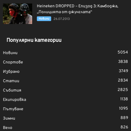
Heineken DROPPED – Епизод 3: Камбоджа,
„Полицията от джунглата“
Новини
26.07.2013
Популярни категории
5054
Новини
3838
Спортове
3749
Избрано
2834
Статии
2825
Събития
1138
Екипировка
1095
Пътуване
889
Зимни
826
Вело