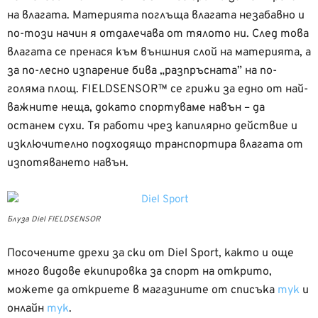
на влагата. Материята поглъща влагата незабавно и
по-този начин я отдалечава от тялото ни. След това
влагата се пренася към външния слой на материята, а
за по-лесно изпарение бива „разпръсната” на по-
голяма площ. FIELDSENSOR™ се грижи за едно от най-
важните неща, докато спортуваме навън – да
останем сухи. Тя работи чрез капилярно действие и
изключително подходящо транспортира влагата от
изпотяването навън.
Блуза Diel FIELDSENSOR
Посочените дрехи за ски от Diel Sport, както и още
много видове екипировка за спорт на открито,
можете да откриете в магазините от списъка
тук
и
онлайн
тук
.