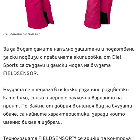
Ски панталон Diel BO
За да бъдат дамите напълно защитени и подготвени
за ски подвизи с правилната екипировка, от Diel
Sports са създали и дамски модел на блузата
FIELDSENSOR.
Блузата се предлага в няколко различни разцветки
като бяло, синьо и черно с различни варианти на
принт. По-важни от добрия външния вид на блузата
обаче, са нейните характеристики, заради които
именно бихме я избрали.
Технологията FIELDSENSOR™ се грижи за контрола