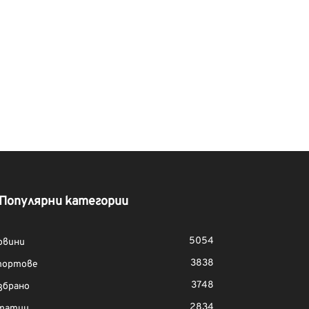
Популярни категории
5054
овини
3838
портове
3748
збрано
2834
татии