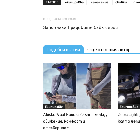
ТАГОВЕ
екипировка
намаление
обувки
пла
предишна статия
Започнаха Градските байк серии
Подобни статии
Още от същия автор
Екипировка
Екипировка
Abisko Wool Hoodie: баланс между
ZebraLight
движение, комфорт и
която цепи
отговорност