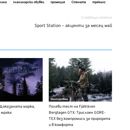
нина
планинарски обувки
промоция
Стената
трекинг
Следваща статия
Sport Station – акценти за месец май
Екипировка
: Доказаната марка,
Полеви тест на Fjällräven
 мрака
Bergtagen GTX: Трислоен GORE-
TEX без компромиси за природата
и в комфорта