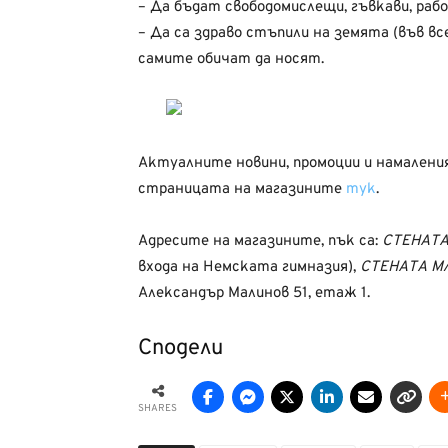
– Да бъдат свободомислещи, гъвкави, ра
– Да са здраво стъпили на земята (във вс
самите обичат да носят.
Актуалните новини, промоции и намалени
страницата на магазините
тук
.
Адресите на магазините, пък са:
СТЕНАТА
входа на Немската гимназия),
СТЕНАТА М
Александър Малинов 51, етаж 1.
Сподели
SHARES