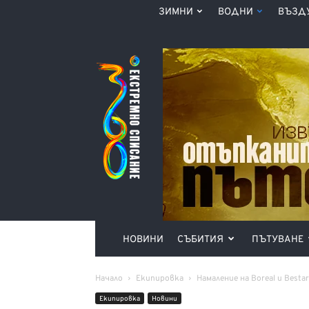
ЗИМНИ
ВОДНИ
ВЪЗД
Списание
360°
НОВИНИ
СЪБИТИЯ
ПЪТУВАНЕ
Начало
Екипировка
Намаление на Boreal и Besta
Екипировка
Новини