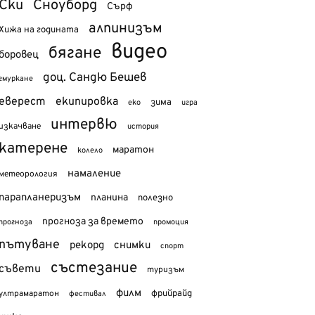
Ски
Сноуборд
Сърф
алпинизъм
Хижа на годината
видео
бягане
боровец
доц. Сандю Бешев
гмуркане
еверест
екипировка
зима
еко
игра
интервю
изкачване
история
катерене
маратон
колело
намаление
метеорология
парапланеризъм
планина
полезно
прогноза за времето
прогноза
промоция
пътуване
рекорд
снимки
спорт
състезание
съвети
туризъм
филм
фрийрайд
ултрамаратон
фестивал