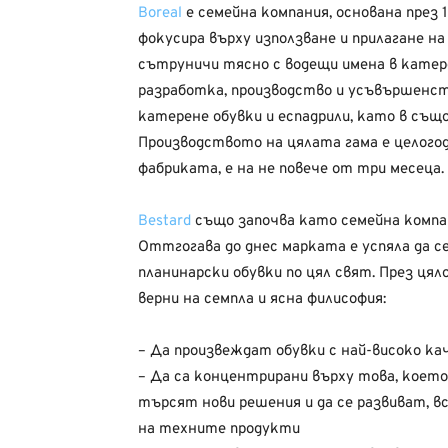
Boreal
е семейна компания, основана през 
фокусира върху използване и прилагане на
сътруничи тясно с водещи имена в катер
разработка, производство и усъвършенст
катерене обувки и еспадрили, като в съ
Производството на цялата гама е целогод
фабриката, е на не повече от три месеца.
Bestard
също започва като семейна компан
Оттгогава до днес марката е успяла да с
планинарски обувки по цял свят. През цял
верни на семпла и ясна филисофия:
– Да произвеждат обувки с най-високо ка
– Да са концентрирани върху това, което
търсят нови решения и да се развиват, в
на техните продукти