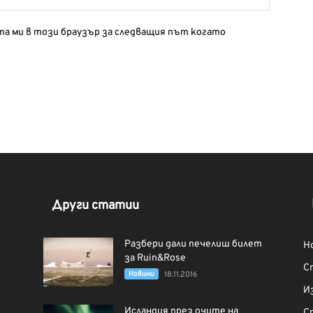
йта ми в този браузър за следващия път когато
Други статии
Разбери дали печелиш билет
Н
за Ruin&Rose
С
Новини
18.11.2016
И
Исландия през очите на
С