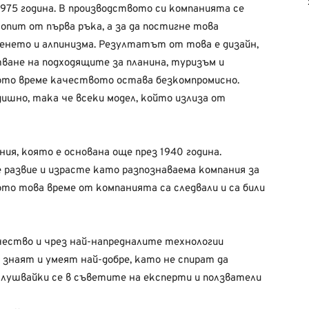
1975 година. В производството си компанията се
 опит от първа ръка, а за да постигне това
енето и алпинизма. Резултатът от това е дизайн,
ване на подходящите за планина, туризъм и
щото време качеството остава безкомпромисно.
ишно, така че всеки модел, който излиза от
ия, която е основана още през 1940 година.
е развие и израсте като разпознаваема компания за
ото това време от компанията са следвали и са били
чество и чрез най-напредналите технологии
 знаят и умеят най-добре, като не спират да
слушвайки се в съветите на експерти и ползватели