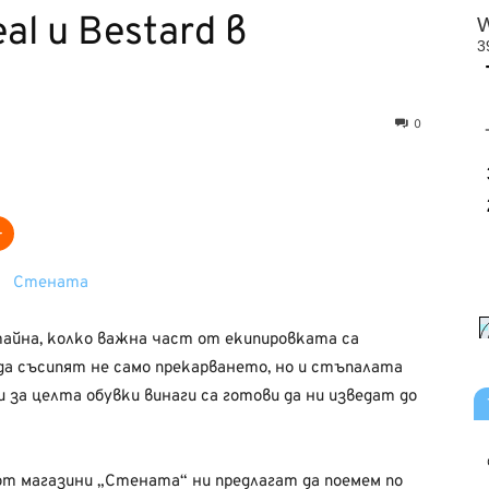
al и Bestard в
0
 тайна, колко важна част от екипировката са
а съсипят не само прекарването, но и стъпалата
 за целта обувки винаги са готови да ни изведат до
от магазини „Стената“ ни предлагат да поемем по