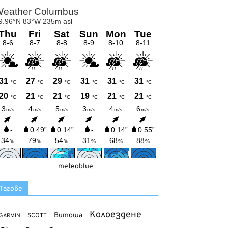
meteoblue
Тагове
Колоездене
Витоша
SCOTT
GARMIN