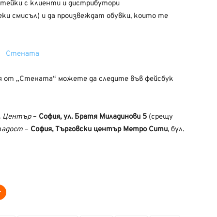
ботейки с клиенти и дистрибутори
еки смисъл) и да произвеждат обувки, които те
я от „Стената“ можете да следите във фейсбук
 Център
–
София, ул. Братя Миладинови 5
(срещу
ладост
–
София, Търговски център Метро Сити
, бул.