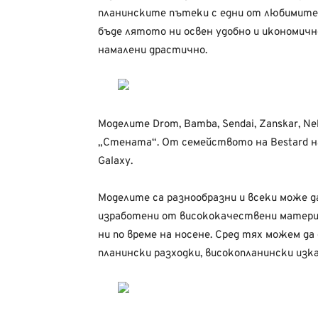
планинските пътеки с едни от любимите ма
бъде лятото ни освен удобно и икономичн
намалени драстично.
Моделите Drom, Bamba, Sendai, Zanskar, Ne
„Стената“. От семейството на Bestard нама
Galaxy.
Моделите са разнообразни и всеки може да
изработени от висококачествени материа
ни по време на носене. Сред тях можем да
планински разходки, високопланински изка