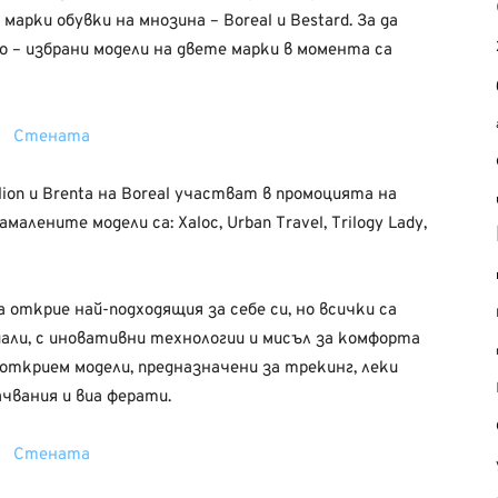
рки обувки на мнозина – Boreal и Bestard. За да
о – избрани модели на двете марки в момента са
lion и Brenta на Boreal участват в промоцията на
лените модели са: Xaloc, Urban Travel, Trilogy Lady,
 открие най-подходящия за себе си, но всички са
ли, с иновативни технологии и мисъл за комфорта
 открием модели, предназначени за трекинг, леки
чвания и виа ферати.